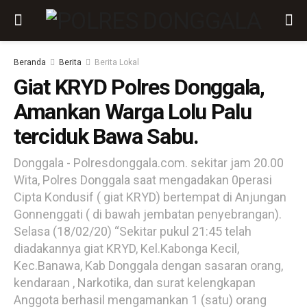
Beranda
Berita
Berita Lokal
Giat KRYD Polres Donggala,
Amankan Warga Lolu Palu
terciduk Bawa Sabu.
Donggala - Polresdonggala.com. sekitar jam 20.00
Wita, Polres Donggala saat mengadakan 0perasi
Cipta Kondusif ( giat KRYD) bertempat di Anjungan
Gonnenggati ( di bawah jembatan penyebrangan).
Selasa (18/02/20) “Sekitar pukul 21:45 telah
diadakannya giat KRYD, Kel.Kabonga Kecil,
Kec.Banawa, Kab Donggala dengan sasaran orang,
kendaraan , Narkotika, dan surat kelengkapan
Anggota berhasil mengamankan 1 (satu) orang