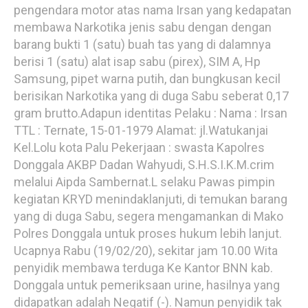
pengendara motor atas nama Irsan yang kedapatan
membawa Narkotika jenis sabu dengan dengan
barang bukti 1 (satu) buah tas yang di dalamnya
berisi 1 (satu) alat isap sabu (pirex), SIM A, Hp
Samsung, pipet warna putih, dan bungkusan kecil
berisikan Narkotika yang di duga Sabu seberat 0,17
gram brutto.Adapun identitas Pelaku : Nama : Irsan
TTL : Ternate, 15-01-1979 Alamat: jl.Watukanjai
Kel.Lolu kota Palu Pekerjaan : swasta Kapolres
Donggala AKBP Dadan Wahyudi, S.H.S.I.K.M.crim
melalui Aipda Sambernat.L selaku Pawas pimpin
kegiatan KRYD menindaklanjuti, di temukan barang
yang di duga Sabu, segera mengamankan di Mako
Polres Donggala untuk proses hukum lebih lanjut.
Ucapnya Rabu (19/02/20), sekitar jam 10.00 Wita
penyidik membawa terduga Ke Kantor BNN kab.
Donggala untuk pemeriksaan urine, hasilnya yang
didapatkan adalah Negatif (-). Namun penyidik tak