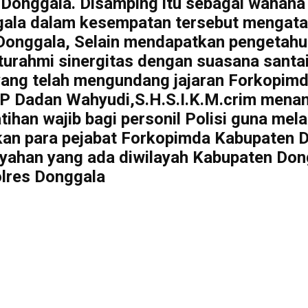
a Donggala. Disamping itu sebagai wahan
ala dalam kesempatan tersebut mengatak
s Donggala, Selain mendapatkan pengetah
rahmi sinergitas dengan suasana santai s
yang telah mengundang jajaran Forkopimd
BP Dadan Wahyudi,S.H.S.I.K.M.crim mena
atihan wajib bagi personil Polisi guna m
rtakan para pejabat Forkopimda Kabupaten
layahan yang ada diwilayah Kabupaten Do
olres Donggala