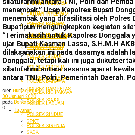
silaturahmi antara TNI, Polri dan Pemd
SATUAN TAHTI
SATUAN NARKOBA
menembak.” Ucap Kapolres Bupati Dongg
SATUAN POLAIR
SATUAN INTELKAM
menembak yang difasilitasi oleh Polre
POLSEK BANAWA
SATUAN BINMAS
Bupatipun mengungkapkan kegiatan silatu
“Terimakasih untuk Kapolres Donggala 
POLSEK RIO PAKAVA
SATUAN SABHARA
ujar Bupati Kasman Lassa, S.H.M.H AK
POLSEK LABUAN
SATUAN LANTAS
dilaksanakan ini pada dasarnya adalah l
POLSEK SINDUE
SATUAN TAHTI
Donggala, tetapi kali ini juga diikutse
POLSEK SIRENJA
silaturahmi antara sesama aparat kewi
SATUAN POLAIR
antara TNI, Polri, Pemerintah Daerah. P
POLSEK BALAESANG
POLSEK BANAWA
POLSEK DAMPELAS
oleh
Humas Polres
POLSEK RIO PAKAVA
30 Januari 2020
POLSEK SOJOL
pada
Berita Lokal
POLSEK LABUAN
0
Layanan
POLSEK SINDUE
SPKT
POLSEK SIRENJA
SKCK