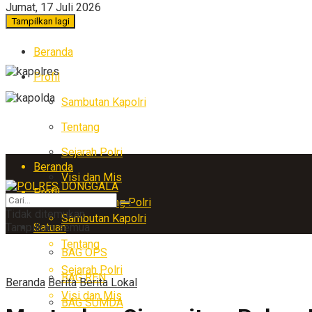
Jumat, 17 Juli 2026
Tampilkan lagi
Beranda
Profil
Sambutan Kapolri
Tentang
Sejarah Polri
Beranda
Visi dan Mis
Profil
Arti Lambang Polri
Tidak ditemukan
Sambutan Kapolri
Tampilkan semua
Satuan
Tentang
BAG OPS
Sejarah Polri
BAG REN
Beranda
Berita
Berita Lokal
Visi dan Mis
BAG SUMDA