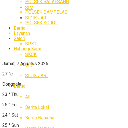
POLSEK BALAESANG
SIM
POLSEK DAMPELAS
SIDIK JARI
POLSEK SOJOL
Berita
Layanan
Galeri
SPKT
Hubungi Kami
SKCK
Jumat, 7 Agustus 2026
SIM
27
°c
SIDIK JARI
Donggala
Berita
23
°
Thu
All
25
°
Fri
Berita Lokal
24
°
Sat
Berita Nasional
25
°
Sun