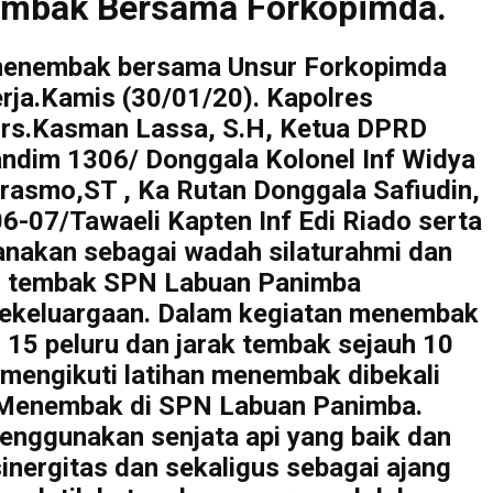
nembak Bersama Forkopimda.
 menembak bersama Unsur Forkopimda
rja.Kamis (30/01/20). Kapolres
Drs.Kasman Lassa, S.H, Ketua DPRD
ndim 1306/ Donggala Kolonel Inf Widya
Wirasmo,ST , Ka Rutan Donggala Safiudin,
6-07/Tawaeli Kapten Inf Edi Riado serta
sanakan sebagai wadah silaturahmi dan
n tembak SPN Labuan Panimba
 kekeluargaan. Dalam kegiatan menembak
 15 peluru dan jarak tembak sejauh 10
 mengikuti latihan menembak dibekali
ur Menembak di SPN Labuan Panimba.
menggunakan senjata api yang baik dan
inergitas dan sekaligus sebagai ajang