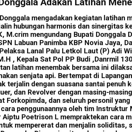
s Donggala Adakan Latihan Me
s Donggala mengadakan kegiatan latihan
lin hubungan harmonis dan sinergitas ke
K, M.crim mengundang Bupati Donggala 
a SPN Labuan Panimba KBP Novia Jaya, Da
i Pelaksa Lanal Palu Letkol Laut (P) Adi 
H , Kepala Sat Pol PP Budi ,Danrmil 130
atan latihan menembak bersama ini dilak
kan senjata api. Bertempat di Lapanga
ak terjalin dengan suasana santai penuh
auer, dan Revolver dengan masing-masing
at Forkopimda, dan seluruh personil yang
a cara penggunaannya oleh tim Instrukt
ur Aiptu Poetrison L mempraktekan cara 
tuk mempererat dan menjalin soliditas, s