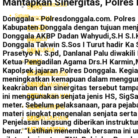
Mantapkan Sinergitas, Polre
Arti Lambang Polri
SIWAS
Satuan
Donggala - Polresdonggala.com. Polre
SIPROPAM
Kabupaten Donggala dengan tujuan menja
BAG OPS
SITIPOL
Donggala AKBP Dadan Wahyudi,S.H S.I.
BAG REN
SIKEU
Donggala Takwin S.Sos I Turut hadir K
BAG SUMDA
SIUM
Prasetyo N. S.pd, Danlanal Palu diwakil
Ketua Pengadilan Agama Drs.H Karmin,M.
SIWAS
SPKT
Kapolsek jajaran Polres Donggala. Kegi
SIPROPAM
SATUAN RESKRIM
meningkatkan kemapuan dalam mengguna
SITIPOL
SATUAN NARKOBA
keakraban dan sinergitas tersebut tamp
ini menggunakan senjata jenis HS, SigS
SIKEU
SATUAN INTELKAM
meter. Sebelum pelaksanaan, para pejab
SATUAN BINMAS
SIUM
materi singkat pengenalan senjata sert
SATUAN SABHARA
SPKT
Penjelasan langsung diberikan instrukt
SATUAN LANTAS
SATUAN RESKRIM
benar. “Latihan menembak bersama ini un