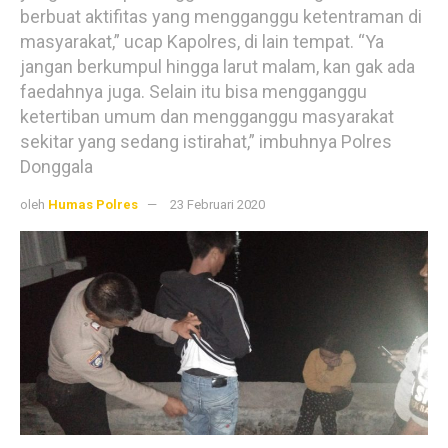
berbuat aktifitas yang mengganggu ketentraman di
masyarakat,” ucap Kapolres, di lain tempat. “Ya
jangan berkumpul hingga larut malam, kan gak ada
faedahnya juga. Selain itu bisa mengganggu
ketertiban umum dan mengganggu masyarakat
sekitar yang sedang istirahat,” imbuhnya Polres
Donggala
oleh
Humas Polres
23 Februari 2020