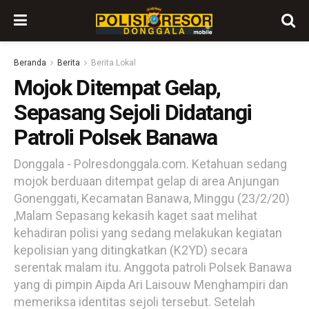
Beranda
Berita
Berita Lokal
Mojok Ditempat Gelap,
Sepasang Sejoli Didatangi
Patroli Polsek Banawa
Donggala - Polresdonggala.com. Ketahuan sedang
mojok berduaan ditempat gelap di area Anjungan
Gonenggati, Kecamatan Banawa, Minggu (23/2/20)
,Malam Sepasang kekasih kaget saat melihat
kehadiran polisi yang sedang melakukan kegiatan
kepolisian yang ditingkatkan (K2YD) secara
serentak malam itu. Anggota patroli Polsek Banawa
yang di pimpin Aipda Ari Laisouw Menghampiri dan
memeriksa identitas sejoli tersebut. Setelah