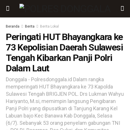
Beranda
Berita
Berita Lokal
Peringati HUT Bhayangkara ke
73 Kepolisian Daerah Sulawesi
Tengah Kibarkan Panji Polri
Dalam Laut
Donggala - Polresdonggala.id Dalam rangka
memperingati HUT Bhayangkara ke 73 Kapolda
Sulawesi Tengah BRIGJEN POL. Drs Lukman Wahyu
Hariyanto, M.si, memimpin langsung Pengibaran
Panji Polri yang dipusatkan di Tanjung Karang Kel
Labuan bajo Kec Banawa Kab Donggala, Selasa
(6/7). Sebanyak 53 orang penyelam gabungan TNI