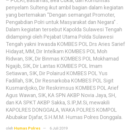
– POLRI, Basarnas, Bea Cukai, dan Komunitas
penyelam Sulteng ikut ambil bagian dalam kegiatan
yang bertemakan “Dengan semangat Promoter,
Pengabdian Polri untuk Masyarakat dan Negara” .
Dalam kegiatan tersebut Kapolda Sulawesi Tengah
didampingi oleh Pejabat Utama Polda Sulawesi
Tengah yakni Irwasda KOMBES POL Drs Aries Sarief
Hidayat, MM, Dir Intelkam KOMBES POL Moh
Ridwan, SIK, Dir Binmas KOMBES POL Mokhamad
Ngajib, SIK, Dir Lantas KOMBES POL Imam
Setiawan, SIK, Dir Polairud KOMBES POL Yus
Fadillah, SIK, Dir Resnarkoba KOMBES POL Sigit
Kusmardjoko, Dir Reskrimsus KOMBES POL Arief
Agus Wawan, SIK, KA SPN AKBP Novia Jaya, SH,
dan KA SPKT AKBP Sakka, S.IP.,M.Si, mewakili
KAPOLRES DONGGALA, WAKA POLRES KOMPOL
Abubakar Djafar, S.H.M.M. Humas Polres Donggala.
oleh
Humas Polres
6 Juli 2019