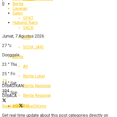
0
Berita
Layanan
Galeri
SPKT
Hubungi Kami
SKCK
Jumat, 7 Agustus 2026
SIM
27
°c
SIDIK JARI
Donggala
Berita
23
°
Thu
All
25
°
Fri
Berita Lokal
19
24
°
Sat
Berita Nasional
DIBAGIKAN
104
25
°
Sun
Berita Regional
DIBACA
edit post
Masuk
Bagikan
8
Tweet
5
Kirim
Get real time update about this post categories directly on