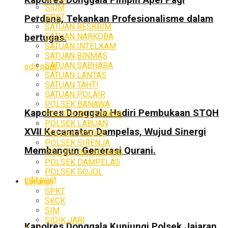
SIUM
SPKT
Perdana, Tekankan Profesionalisme dalam
SATUAN RESKRIM
SATUAN NARKOBA
bertugas.
SATUAN INTELKAM
SATUAN BINMAS
SATUAN SABHARA
edit post
SATUAN LANTAS
SATUAN TAHTI
SATUAN POLAIR
POLSEK BANAWA
Kapolres Donggala Hadiri Pembukaan STQH
POLSEK RIO PAKAVA
POLSEK LABUAN
XVII Kecamatan Dampelas, Wujud Sinergi
POLSEK SINDUE
POLSEK SIRENJA
Membangun Generasi Qurani.
POLSEK BALAESANG
POLSEK DAMPELAS
POLSEK SOJOL
edit post
Layanan
SPKT
SKCK
SIM
SIDIK JARI
Kapolres Donggala Kunjungi Polsek Jajaran