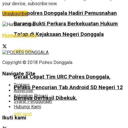
your device, subscribe now.
Wakapolres Donggala Hadiri Pemusnahan
Unsubscribe
Barang Bukti Perkara Berkekuatan Hukum
Tetap di Kejaksaan Negeri Donggala
Humas Polres
edit post
Copyright © 2018 Polres Donggala.
Navigate Site
Gerak Cepat Tim URC Polres Donggala,
Tentang
Pelaku Pencurian Tab Android SD Negeri 12
Advertise
Kebijakan Privasi
Banawa Berhasil Dibekuk.
Syarat Penggunaan
Hubungi Kami
edit post
Ikuti kami