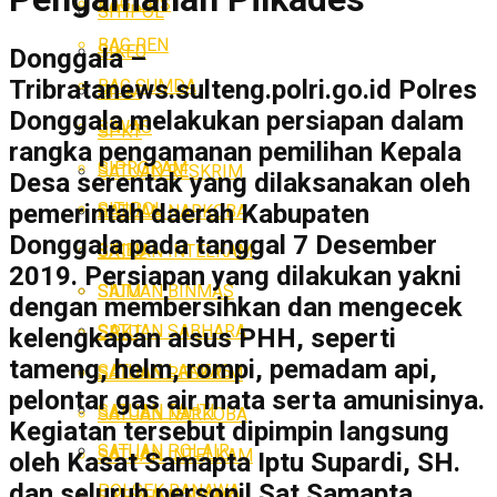
BAG OPS
SITIPOL
BAG REN
SIKEU
Donggala –
Tribratanews.sulteng.polri.go.id Polres
BAG SUMDA
SIUM
Donggala melakukan persiapan dalam
SIWAS
SPKT
rangka pengamanan pemilihan Kepala
SIPROPAM
SATUAN RESKRIM
Desa serentak yang dilaksanakan oleh
SITIPOL
pemerintah daerah Kabupaten
SATUAN NARKOBA
Donggala pada tanggal 7 Desember
SIKEU
SATUAN INTELKAM
2019. Persiapan yang dilakukan yakni
SATUAN BINMAS
SIUM
dengan membersihkan dan mengecek
SATUAN SABHARA
SPKT
kelengkapan alsus PHH, seperti
tameng, helm, rompi, pemadam api,
SATUAN LANTAS
SATUAN RESKRIM
pelontar gas air mata serta amunisinya.
SATUAN TAHTI
SATUAN NARKOBA
Kegiatan tersebut dipimpin langsung
SATUAN POLAIR
SATUAN INTELKAM
oleh Kasat Samapta Iptu Supardi, SH.
dan seluruh personil Sat Samapta,
POLSEK BANAWA
SATUAN BINMAS