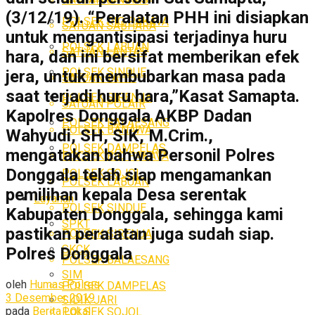
(3/12/19). “Peralatan PHH ini disiapkan
POLSEK RIO PAKAVA
SATUAN SABHARA
untuk mengantisipasi terjadinya huru
POLSEK LABUAN
SATUAN LANTAS
hara, dan ini bersifat memberikan efek
POLSEK SINDUE
jera, untuk membubarkan masa pada
SATUAN TAHTI
saat terjadi huru hara,”Kasat Samapta.
POLSEK SIRENJA
SATUAN POLAIR
Kapolres Donggala AKBP Dadan
POLSEK BALAESANG
POLSEK BANAWA
Wahyudi, SH, SIK, M.Crim.,
POLSEK DAMPELAS
mengatakan bahwa Personil Polres
POLSEK RIO PAKAVA
Donggala telah siap mengamankan
POLSEK SOJOL
POLSEK LABUAN
pemilihan kepala Desa serentak
Layanan
POLSEK SINDUE
Kabupaten Donggala, sehingga kami
SPKT
pastikan peralatan juga sudah siap.
POLSEK SIRENJA
SKCK
Polres Donggala
POLSEK BALAESANG
SIM
oleh
Humas Polres
POLSEK DAMPELAS
3 Desember 2019
SIDIK JARI
pada
Berita Lokal
POLSEK SOJOL