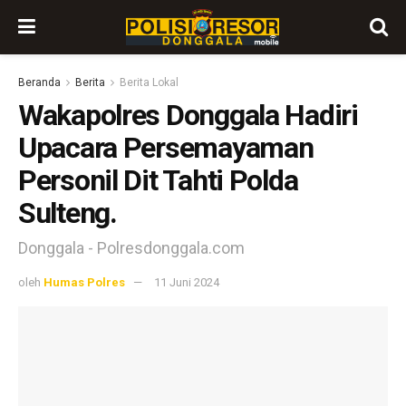
Beranda
Berita
Berita Lokal
Wakapolres Donggala Hadiri
Upacara Persemayaman
Personil Dit Tahti Polda
Sulteng.
Donggala - Polresdonggala.com
oleh
Humas Polres
11 Juni 2024