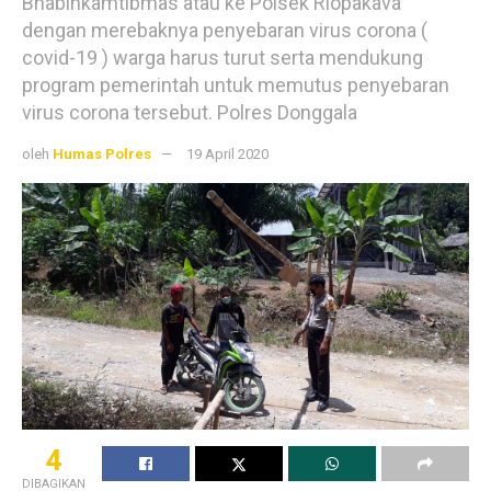
Bhabinkamtibmas atau ke Polsek Riopakava
dengan merebaknya penyebaran virus corona (
covid-19 ) warga harus turut serta mendukung
program pemerintah untuk memutus penyebaran
virus corona tersebut. Polres Donggala
oleh
Humas Polres
19 April 2020
4
DIBAGIKAN