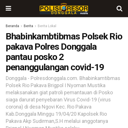
Beranda
Berita
Berita Lokal
Bhabinkambtibmas Polsek Rio
pakava Polres Donggala
pantau posko 2
penanggulangan covid-19
Donggala - Polresdonggala.com. Bhabinkamtibmas
Polsek Rio Pakava Brigpol I Nyoman Mustika
melaksanakan giat patroli pemantauan di Posko
siaga darurat penyebaran Virus Covid-19 (virus
corona) di desa Ngovi Kec. Rio Pakava
Kab.Donggala Minggu 19/04/20 Kapolsek Rio
Pakava Akp Sudirman,S.H melalui anggotanya