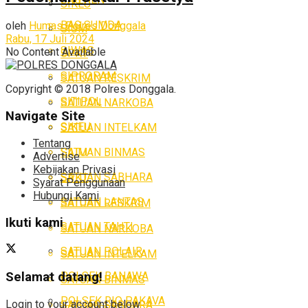
SIKEU
BAG SUMDA
oleh
Humas Polres Donggala
SIUM
Rabu, 17 Juli 2024
SIWAS
No Content Available
SPKT
SIPROPAM
SATUAN RESKRIM
Copyright © 2018 Polres Donggala.
SITIPOL
SATUAN NARKOBA
Navigate Site
SIKEU
SATUAN INTELKAM
Tentang
SATUAN BINMAS
SIUM
Advertise
Kebijakan Privasi
SATUAN SABHARA
SPKT
Syarat Penggunaan
Hubungi Kami
SATUAN LANTAS
SATUAN RESKRIM
Ikuti kami
SATUAN TAHTI
SATUAN NARKOBA
SATUAN POLAIR
SATUAN INTELKAM
POLSEK BANAWA
Selamat datang!
SATUAN BINMAS
POLSEK RIO PAKAVA
Login to your account below
SATUAN SABHARA