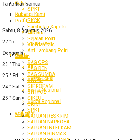
Galeri
Tampilkan semua
SPKT
Hubungi Kami
Beranda
SKCK
Profil
Sambutan Kapolri
Sabtu, 8 Agustus 2026
SIM
Tentang
Sejarah Polri
27
°c
SIDIK JARI
Visi dan Mis
Arti Lambang Polri
Donggala
Berita
Satuan
BAG OPS
23
°
Thu
All
BAG REN
BAG SUMDA
25
°
Fri
Berita Lokal
SIWAS
SIPROPAM
24
°
Sat
Berita Nasional
SITIPOL
25
°
Sun
SIKEU
Berita Regional
SIUM
SPKT
edit post
Masuk
SATUAN RESKRIM
SATUAN NARKOBA
SATUAN INTELKAM
SATUAN BINMAS
SATUAN SABHARA