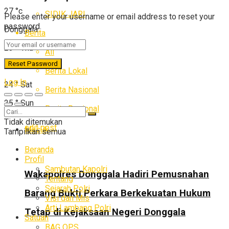
27
°c
SIDIK JARI
Please enter your username or email address to reset your
password.
Donggala
Berita
23
°
Thu
All
25
°
Fri
Berita Lokal
Log In
24
°
Sat
Berita Nasional
25
°
Sun
Berita Regional
Tidak ditemukan
edit post
Masuk
Tampilkan semua
Beranda
Profil
Sambutan Kapolri
Wakapolres Donggala Hadiri Pemusnahan
Tentang
Sejarah Polri
Barang Bukti Perkara Berkekuatan Hukum
Visi dan Mis
Arti Lambang Polri
Tetap di Kejaksaan Negeri Donggala
Satuan
BAG OPS