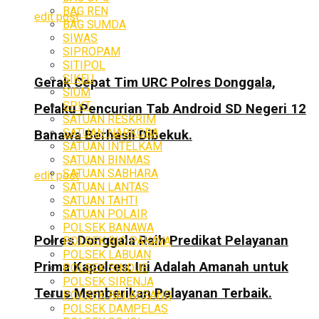
BAG REN
edit post
BAG SUMDA
SIWAS
SIPROPAM
SITIPOL
SIKEU
Gerak Cepat Tim URC Polres Donggala,
SIUM
SPKT
Pelaku Pencurian Tab Android SD Negeri 12
SATUAN RESKRIM
SATUAN NARKOBA
Banawa Berhasil Dibekuk.
SATUAN INTELKAM
SATUAN BINMAS
SATUAN SABHARA
edit post
SATUAN LANTAS
SATUAN TAHTI
SATUAN POLAIR
POLSEK BANAWA
Polres Donggala Raih Predikat Pelayanan
POLSEK RIO PAKAVA
POLSEK LABUAN
Prima Kapolres: Ini Adalah Amanah untuk
POLSEK SINDUE
POLSEK SIRENJA
Terus Memberikan Pelayanan Terbaik.
POLSEK BALAESANG
POLSEK DAMPELAS