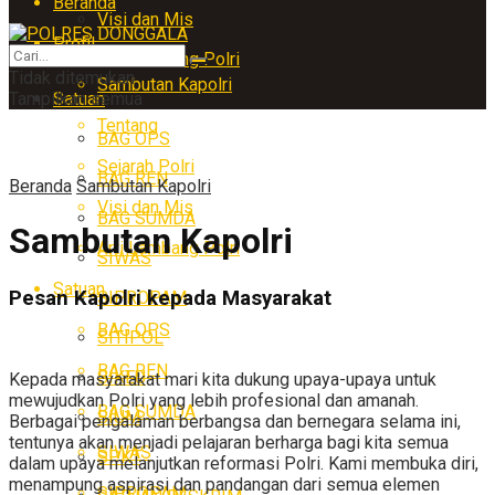
Beranda
Visi dan Mis
Profil
Arti Lambang Polri
Tidak ditemukan
Sambutan Kapolri
Tampilkan semua
Satuan
Tentang
BAG OPS
Sejarah Polri
BAG REN
Beranda
Sambutan Kapolri
Visi dan Mis
BAG SUMDA
Sambutan Kapolri
Arti Lambang Polri
SIWAS
Satuan
Pesan Kapolri kepada Masyarakat
SIPROPAM
BAG OPS
SITIPOL
BAG REN
SIKEU
Kepada masyarakat mari kita dukung upaya-upaya untuk
mewujudkan Polri yang lebih profesional dan amanah.
BAG SUMDA
SIUM
Berbagai pengalaman berbangsa dan bernegara selama ini,
tentunya akan menjadi pelajaran berharga bagi kita semua
SIWAS
SPKT
dalam upaya melanjutkan reformasi Polri. Kami membuka diri,
menampung aspirasi dan pandangan dari semua elemen
SIPROPAM