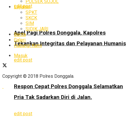
POLSEK SOJOL
edit post
Layanan
SPKT
SKCK
SIM
SIDIK JARI
Apel Pagi Polres Donggala, Kapolres
Berita
Galeri
Tekankan Integritas dan Pelayanan Humanis
Hubungi Kami
Masuk
edit post
Copyright © 2018 Polres Donggala.
Respon Cepat Polres Donggala Selamatkan
Pria Tak Sadarkan Diri di Jalan.
edit post