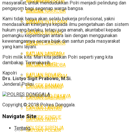
SATUAN RESKRIM
masyarakat, untuk mendudukkan Polri menjadi pelindung dan
pengayom bagi segenap warga bangsa.
SITIPOL
SATUAN NARKOBA
Kami tidak hanya akan selalu bekerja profesional, yakni
SIKEU
SATUAN INTELKAM
mendasarkan kinerjanya kepada ilmu pengetahuan dan sistem
hukum yang berlaku, tetapi juga amanah, akuntabel kepada
SATUAN BINMAS
SIUM
pemangku kepentingan antara lain dengan menggunakan
kewenangannya secara bijak dan santun pada masyarakat
SATUAN SABHARA
SPKT
yang kami layani.
SATUAN LANTAS
SATUAN RESKRIM
Polri milik kita. Mari kita jadikan Polri seperti yang kita
dambakan. Terimakasih.
SATUAN TAHTI
SATUAN NARKOBA
Kapolri
SATUAN POLAIR
SATUAN INTELKAM
Drs. Listyo Sigit Prabowo, M.Si.
Jenderal Polisi
POLSEK BANAWA
SATUAN BINMAS
POLSEK RIO PAKAVA
SATUAN SABHARA
Copyright © 2018 Polres Donggala.
POLSEK LABUAN
SATUAN LANTAS
Navigate Site
POLSEK SINDUE
SATUAN TAHTI
POLSEK SIRENJA
Tentang
SATUAN POLAIR