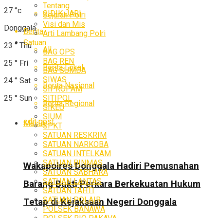
Tentang
27
°c
SIDIK JARI
Sejarah Polri
Visi dan Mis
Donggala
Berita
Arti Lambang Polri
Satuan
23
°
Thu
All
BAG OPS
BAG REN
25
°
Fri
Berita Lokal
BAG SUMDA
SIWAS
24
°
Sat
Berita Nasional
SIPROPAM
25
°
Sun
SITIPOL
Berita Regional
SIKEU
SIUM
edit post
Masuk
SPKT
SATUAN RESKRIM
SATUAN NARKOBA
SATUAN INTELKAM
SATUAN BINMAS
Wakapolres Donggala Hadiri Pemusnahan
SATUAN SABHARA
SATUAN LANTAS
Barang Bukti Perkara Berkekuatan Hukum
SATUAN TAHTI
SATUAN POLAIR
Tetap di Kejaksaan Negeri Donggala
POLSEK BANAWA