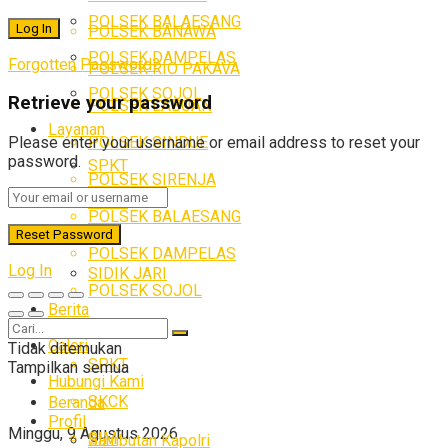
POLSEK BALAESANG
POLSEK BANAWA
POLSEK DAMPELAS
Forgotten Password?
POLSEK RIO PAKAVA
POLSEK SOJOL
Retrieve your password
POLSEK LABUAN
Layanan
POLSEK SINDUE
Please enter your username or email address to reset your
password.
SPKT
POLSEK SIRENJA
SKCK
POLSEK BALAESANG
SIM
POLSEK DAMPELAS
Log In
SIDIK JARI
POLSEK SOJOL
Berita
Layanan
Galeri
Tidak ditemukan
SPKT
Tampilkan semua
Hubungi Kami
SKCK
Beranda
Profil
Minggu, 9 Agustus 2026
SIM
Sambutan Kapolri