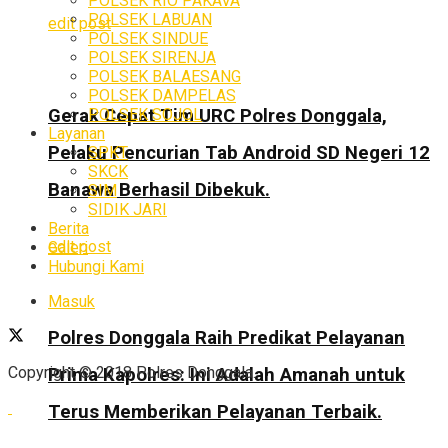
POLSEK RIO PAKAVA
POLSEK LABUAN
edit post
POLSEK SINDUE
POLSEK SIRENJA
POLSEK BALAESANG
POLSEK DAMPELAS
Gerak Cepat Tim URC Polres Donggala,
POLSEK SOJOL
Layanan
Pelaku Pencurian Tab Android SD Negeri 12
SPKT
SKCK
Banawa Berhasil Dibekuk.
SIM
SIDIK JARI
Berita
edit post
Galeri
Hubungi Kami
Masuk
Polres Donggala Raih Predikat Pelayanan
Copyright © 2018 Polres Donggala.
Prima Kapolres: Ini Adalah Amanah untuk
Terus Memberikan Pelayanan Terbaik.