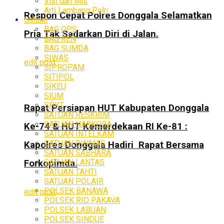
Visi dan Mis
Arti Lambang Polri
Respon Cepat Polres Donggala Selamatkan
Satuan
BAG OPS
Pria Tak Sadarkan Diri di Jalan.
BAG REN
BAG SUMDA
SIWAS
edit post
SIPROPAM
SITIPOL
SIKEU
SIUM
SPKT
Rapat Persiapan HUT Kabupaten Donggala
SATUAN RESKRIM
SATUAN NARKOBA
Ke-74 & HUT Kemerdekaan RI Ke-81 :
SATUAN INTELKAM
SATUAN BINMAS
Kapolres Donggala Hadiri Rapat Bersama
SATUAN SABHARA
SATUAN LANTAS
Forkopimda.
SATUAN TAHTI
SATUAN POLAIR
POLSEK BANAWA
edit post
POLSEK RIO PAKAVA
POLSEK LABUAN
POLSEK SINDUE