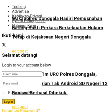
Tentang
Advertise
Kebijakan Privasi
Wakapolres Donggala Hadiri Pemusnahan
Syarat Penggunaan
Hubungi Kami
Barang Bukti Perkara Berkekuatan Hukum
Ikuti kami
Tetap di Kejaksaan Negeri Donggala
edit post
Selamat datang!
Login to your account below
Gerak Cepat Tim URC Polres Donggala,
Pelaku Pencurian Tab Android SD Negeri 12
Banawa Berhasil Dibekuk.
Remember Me
edit post
Forgotten Password?