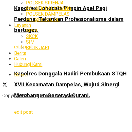
POLSEK SIRENJA
Kapolres Donggala Pimpin Apel Pagi
POLSEK BALAESANG
POLSEK DAMPELAS
Perdana, Tekankan Profesionalisme dalam
POLSEK SOJOL
Layanan
bertugas.
SPKT
SKCK
SIM
edit post
SIDIK JARI
Berita
Galeri
Hubungi Kami
Kapolres Donggala Hadiri Pembukaan STQH
Masuk
XVII Kecamatan Dampelas, Wujud Sinergi
Membangun Generasi Qurani.
Copyright © 2018 Polres Donggala.
edit post