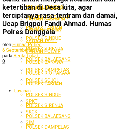
ketertiban di Desa kita, agar
POLSEK BANAWA
SATUAN BINMAS
terciptanya rasa tentram dan damai,
POLSEK RIO PAKAVA
SATUAN SABHARA
Ucap Brigpol Fandi Ahmad. Humas
POLSEK LABUAN
SATUAN LANTAS
Polres Donggala
POLSEK SINDUE
SATUAN TAHTI
oleh
Humas Polres
POLSEK SIRENJA
6 September 2019
SATUAN POLAIR
pada
Berita Lokal
POLSEK BALAESANG
0
POLSEK BANAWA
POLSEK DAMPELAS
POLSEK RIO PAKAVA
POLSEK SOJOL
POLSEK LABUAN
Layanan
POLSEK SINDUE
SPKT
POLSEK SIRENJA
SKCK
POLSEK BALAESANG
SIM
POLSEK DAMPELAS