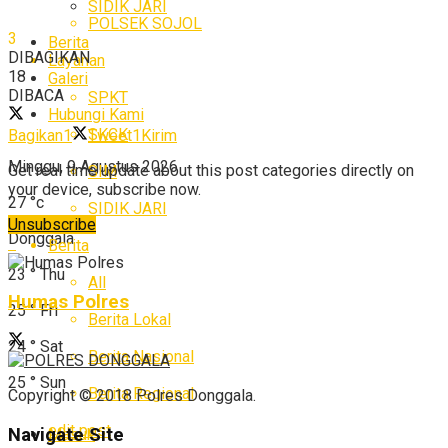
SIDIK JARI
POLSEK SOJOL
3
Berita
DIBAGIKAN
Layanan
18
Galeri
DIBACA
SPKT
Hubungi Kami
SKCK
Bagikan
1
Tweet
1
Kirim
Minggu, 9 Agustus 2026
Get real time update about this post categories directly on
SIM
your device, subscribe now.
27
°c
SIDIK JARI
Unsubscribe
Donggala
Berita
23
°
Thu
All
Humas Polres
25
°
Fri
Berita Lokal
24
°
Sat
Berita Nasional
25
°
Sun
Berita Regional
Copyright © 2018 Polres Donggala.
edit post
Navigate Site
Masuk