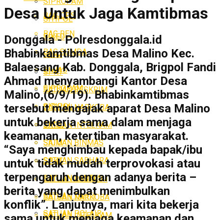
SIPROPAM
Desa Untuk Jaga Kamtibmas
BAG OPS
SITIPOL
BAG REN
SIKEU
Donggala - Polresdonggala.id
Bhabinkamtibmas Desa Malino Kec.
BAG SUMDA
SIUM
Balaesang Kab. Donggala, Brigpol Fandi
SIWAS
SPKT
Ahmad menyambangi Kantor Desa
SIPROPAM
SATUAN RESKRIM
Malino,(6/9/19). Bhabinkamtibmas
SITIPOL
tersebut mengajak aparat Desa Malino
SATUAN NARKOBA
untuk bekerja sama dalam menjaga
SIKEU
SATUAN INTELKAM
keamanan, ketertiban masyarakat.
SATUAN BINMAS
SIUM
“Saya menghimbau kepada bapak/ibu
SATUAN SABHARA
SPKT
untuk tidak mudah terprovokasi atau
terpengaruh dengan adanya berita –
SATUAN LANTAS
SATUAN RESKRIM
berita yang dapat menimbulkan
SATUAN TAHTI
SATUAN NARKOBA
konflik”. Lanjutnya, mari kita bekerja
SATUAN POLAIR
SATUAN INTELKAM
sama untuk menjaga keamanan dan