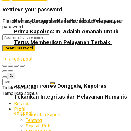
Retrieve your password
Polres Donggala Raih Predikat Pelayanan
Please enter your username or email address to reset your
password.
Prima Kapolres: Ini Adalah Amanah untuk
Terus Memberikan Pelayanan Terbaik.
Log In
edit post
Apel Pagi Polres Donggala, Kapolres
Tidak ditemukan
Tampilkan semua
Tekankan Integritas dan Pelayanan Humanis
Beranda
Profil
edit post
Sambutan Kapolri
Tentang
Sejarah Polri