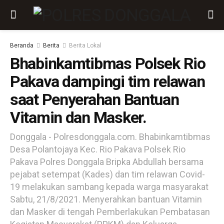
Beranda
Berita
Berita Lokal
Bhabinkamtibmas Polsek Rio
Pakava dampingi tim relawan
saat Penyerahan Bantuan
Vitamin dan Masker.
Donggala - Polresdonggala.com. Bhabinkamtibmas
Desa Polantojaya Kec. Rio Pakava Polsek Rio
Pakava Polres Donggala Bripka Abdullah bersama
pejabat setempat (Kades) dan tim relawan Covid-
19 melakukan sambang kepada warga masyarakat
Sabtu, 21/8/2021. Menyerahkan bantuan Vitamin
dan Masker di tengah Pemberlakukan Pembatasan