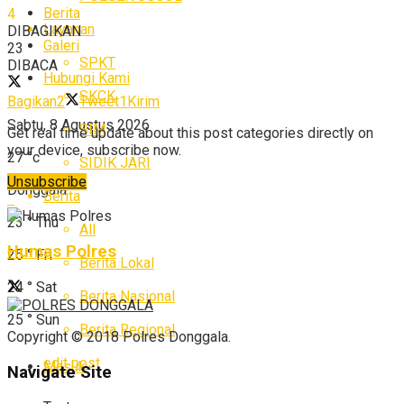
Berita
4
Layanan
DIBAGIKAN
Galeri
23
SPKT
DIBACA
Hubungi Kami
SKCK
Bagikan
2
Tweet
1
Kirim
Sabtu, 8 Agustus 2026
SIM
Get real time update about this post categories directly on
your device, subscribe now.
27
°c
SIDIK JARI
Unsubscribe
Donggala
Berita
23
°
Thu
All
Humas Polres
25
°
Fri
Berita Lokal
24
°
Sat
Berita Nasional
25
°
Sun
Berita Regional
Copyright © 2018 Polres Donggala.
edit post
Masuk
Navigate Site