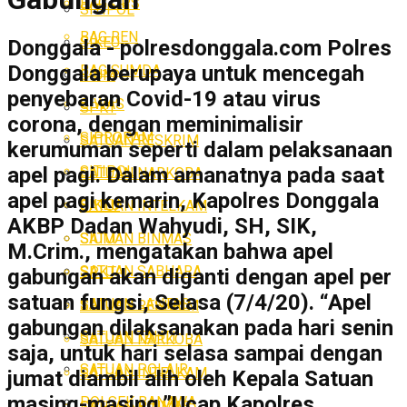
BAG OPS
SITIPOL
BAG REN
SIKEU
Donggala - polresdonggala.com Polres
Donggala berupaya untuk mencegah
BAG SUMDA
SIUM
penyebaran Covid-19 atau virus
SIWAS
SPKT
corona, dengan meminimalisir
SIPROPAM
SATUAN RESKRIM
kerumuman seperti dalam pelaksanaan
SITIPOL
apel pagi. Dalam amanatnya pada saat
SATUAN NARKOBA
apel pagi kemarin, Kapolres Donggala
SIKEU
SATUAN INTELKAM
AKBP Dadan Wahyudi, SH, SIK,
SATUAN BINMAS
SIUM
M.Crim., mengatakan bahwa apel
SATUAN SABHARA
SPKT
gabungan akan diganti dengan apel per
satuan fungsi, Selasa (7/4/20). “Apel
SATUAN LANTAS
SATUAN RESKRIM
gabungan dilaksanakan pada hari senin
SATUAN TAHTI
SATUAN NARKOBA
saja, untuk hari selasa sampai dengan
SATUAN POLAIR
SATUAN INTELKAM
jumat diambil alih oleh Kepala Satuan
masing-masing,”Ucap Kapolres.
POLSEK BANAWA
SATUAN BINMAS