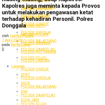
Kapolres juga meminta kepada Provos
POLSEK RIO PAKAVA
SATUAN SABHARA
untuk melakukan pengawasan ketat
POLSEK LABUAN
SATUAN LANTAS
terhadap kehadiran Personil. Polres
POLSEK SINDUE
Donggala
SATUAN TAHTI
POLSEK SIRENJA
SATUAN POLAIR
oleh
Humas Polres
7 April 2020
POLSEK BALAESANG
POLSEK BANAWA
pada
Berita Lokal
0
POLSEK DAMPELAS
POLSEK RIO PAKAVA
POLSEK SOJOL
POLSEK LABUAN
Layanan
POLSEK SINDUE
SPKT
POLSEK SIRENJA
SKCK
POLSEK BALAESANG
SIM
POLSEK DAMPELAS
SIDIK JARI
POLSEK SOJOL