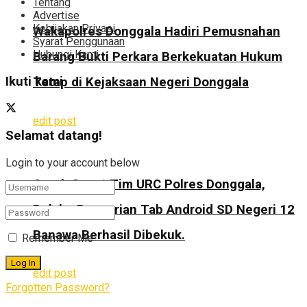
Tentang
Advertise
Kebijakan Privasi
Wakapolres Donggala Hadiri Pemusnahan
Syarat Penggunaan
Hubungi Kami
Barang Bukti Perkara Berkekuatan Hukum
Ikuti kami
Tetap di Kejaksaan Negeri Donggala
edit post
Selamat datang!
Login to your account below
Gerak Cepat Tim URC Polres Donggala,
Pelaku Pencurian Tab Android SD Negeri 12
Banawa Berhasil Dibekuk.
Remember Me
edit post
Forgotten Password?