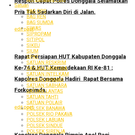
Respon Cepat Polres Donggala Selamatkan
Satuan
BAG OPS
Pria Tak Sadarkan Diri di Jalan.
BAG REN
BAG SUMDA
SIWAS
edit post
SIPROPAM
SITIPOL
SIKEU
SIUM
Rapat Persiapan HUT Kabupaten Donggala
SPKT
SATUAN RESKRIM
Ke-74 & HUT Kemerdekaan RI Ke-81 :
SATUAN NARKOBA
SATUAN INTELKAM
Kapolres Donggala Hadiri Rapat Bersama
SATUAN BINMAS
SATUAN SABHARA
Forkopimda.
SATUAN LANTAS
SATUAN TAHTI
SATUAN POLAIR
edit post
POLSEK BANAWA
POLSEK RIO PAKAVA
POLSEK LABUAN
POLSEK SINDUE
POLSEK SIRENJA
Kapolres Donggala Pimpin Apel Pagi