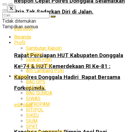
Respon Cepat Polres Donggala Selamatkan
Pria Tak Sadarkan Diri di Jalan.
Tidak ditemukan
Tampilkan semua
edit post
Beranda
Profil
Sambutan Kapolri
Tentang
Rapat Persiapan HUT Kabupaten Donggala
Sejarah Polri
Visi dan Mis
Ke-74 & HUT Kemerdekaan RI Ke-81 :
Arti Lambang Polri
Satuan
Kapolres Donggala Hadiri Rapat Bersama
BAG OPS
BAG REN
Forkopimda.
BAG SUMDA
SIWAS
SIPROPAM
edit post
SITIPOL
SIKEU
SIUM
SPKT
Kapolres Donggala Pimpin Apel Pagi