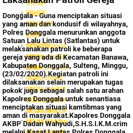
BAG OPS
SITIPOL
BAG REN
SIKEU
Donggala - Guna menciptakan situasi
yang aman dan kondusif di wilayahnya,
BAG SUMDA
SIUM
Polres Donggala menurunkan anggota
SIWAS
SPKT
Satuan Lalu Lintas (Satlantas) untuk
SIPROPAM
SATUAN RESKRIM
melaksanakan patroli ke beberapa
SITIPOL
gereja yang ada di Kecamatan Banawa,
SATUAN NARKOBA
Kabupaten Donggala, Sulteng, Minggu,
SIKEU
SATUAN INTELKAM
(23/02/2020).Kegiatan patroli ini
SATUAN BINMAS
SIUM
dilaksanakan selain merupakan tugas
SATUAN SABHARA
SPKT
pokok juga sebagai salah satu arahan
Kapolres Donggala untuk senantiasa
SATUAN LANTAS
SATUAN RESKRIM
menciptakan situasi kamtibmas yang
SATUAN TAHTI
SATUAN NARKOBA
aman di masyarakat.Kapolres Donggala
SATUAN POLAIR
SATUAN INTELKAM
AKBP Dadan Wahyudi,S.H.S.I.K.M.crim
melalui Kasat Lantas Polres Donggala
POLSEK BANAWA
SATUAN BINMAS