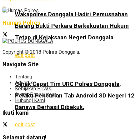
Wakapolres Donggala Hadiri Pemusnahan
Humas Polres
Barang Bukti Perkara Berkekuatan Hukum
Tetap di Kejaksaan Negeri Donggala
Copyright © 2018 Polres Donggala.
edit post
Navigate Site
Tentang
Advertise
Gerak Cepat Tim URC Polres Donggala,
Kebijakan Privasi
Syarat Penggunaan
Pelaku Pencurian Tab Android SD Negeri 12
Hubungi Kami
Banawa Berhasil Dibekuk.
Ikuti kami
edit post
Selamat datang!