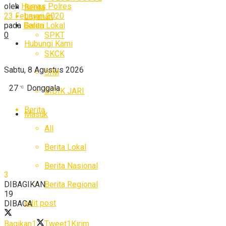
oleh
Humas Polres
Berita
23 Februari 2020
Layanan
Galeri
pada
Berita Lokal
SPKT
0
Hubungi Kami
SKCK
Sabtu, 8 Agustus 2026
SIM
27
Donggala
°C
SIDIK JARI
Berita
Masuk
All
Berita Lokal
Berita Nasional
3
Berita Regional
DIBAGIKAN
19
edit post
DIBACA
Bagikan
1
Tweet
1
Kirim