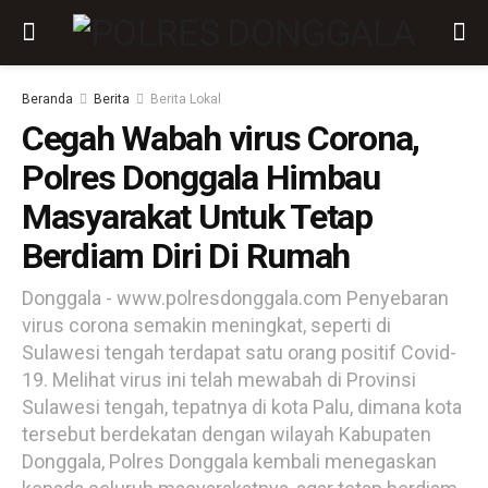
Beranda
Berita
Berita Lokal
Cegah Wabah virus Corona,
Polres Donggala Himbau
Masyarakat Untuk Tetap
Berdiam Diri Di Rumah
Donggala - www.polresdonggala.com Penyebaran
virus corona semakin meningkat, seperti di
Sulawesi tengah terdapat satu orang positif Covid-
19. Melihat virus ini telah mewabah di Provinsi
Sulawesi tengah, tepatnya di kota Palu, dimana kota
tersebut berdekatan dengan wilayah Kabupaten
Donggala, Polres Donggala kembali menegaskan