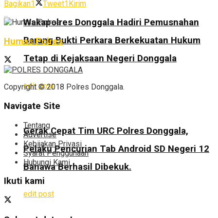
Bagikan
1
Tweet
1
Kirim
Wakapolres Donggala Hadiri Pemusnahan
Barang Bukti Perkara Berkekuatan Hukum
Humas Polres
Tetap di Kejaksaan Negeri Donggala
edit post
Copyright © 2018 Polres Donggala.
Navigate Site
Tentang
Gerak Cepat Tim URC Polres Donggala,
Advertise
Kebijakan Privasi
Pelaku Pencurian Tab Android SD Negeri 12
Syarat Penggunaan
Hubungi Kami
Banawa Berhasil Dibekuk.
Ikuti kami
edit post