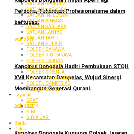
SATUAN RESKRIM
SATUAN NARKOBA
Perdana, Tekankan Profesionalisme dalam
SATUAN INTELKAM
SATUAN BINMAS
bertugas.
SATUAN SABHARA
SATUAN LANTAS
SATUAN TAHTI
edit post
SATUAN POLAIR
POLSEK BANAWA
POLSEK RIO PAKAVA
POLSEK LABUAN
Kapolres Donggala Hadiri Pembukaan STQH
POLSEK SINDUE
POLSEK SIRENJA
XVII Kecamatan Dampelas, Wujud Sinergi
POLSEK BALAESANG
POLSEK DAMPELAS
Membangun Generasi Qurani.
POLSEK SOJOL
Layanan
SPKT
edit post
SKCK
SIM
SIDIK JARI
Berita
Galeri
Kapolres Donggala Kunjungi Polsek Jajaran