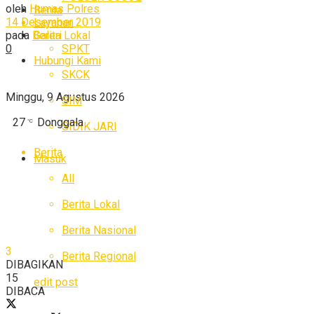
oleh
Humas Polres
Berita
14 Desember 2019
Layanan
Galeri
pada
Berita Lokal
SPKT
0
Hubungi Kami
SKCK
Minggu, 9 Agustus 2026
SIM
27
Donggala
°C
SIDIK JARI
Berita
Masuk
All
Berita Lokal
Berita Nasional
3
Berita Regional
DIBAGIKAN
15
edit post
DIBACA