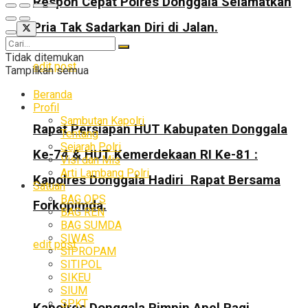
Respon Cepat Polres Donggala Selamatkan
Pria Tak Sadarkan Diri di Jalan.
Tidak ditemukan
edit post
Tampilkan semua
Beranda
Profil
Sambutan Kapolri
Rapat Persiapan HUT Kabupaten Donggala
Tentang
Sejarah Polri
Ke-74 & HUT Kemerdekaan RI Ke-81 :
Visi dan Mis
Arti Lambang Polri
Kapolres Donggala Hadiri Rapat Bersama
Satuan
BAG OPS
Forkopimda.
BAG REN
BAG SUMDA
SIWAS
edit post
SIPROPAM
SITIPOL
SIKEU
SIUM
SPKT
Kapolres Donggala Pimpin Apel Pagi