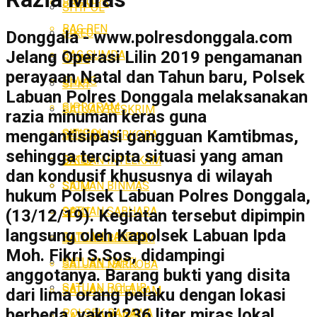
BAG OPS
SITIPOL
BAG REN
SIKEU
Donggala - www.polresdonggala.com
Jelang Operasi Lilin 2019 pengamanan
BAG SUMDA
SIUM
perayaan Natal dan Tahun baru, Polsek
SIWAS
SPKT
Labuan Polres Donggala melaksanakan
SIPROPAM
SATUAN RESKRIM
razia minuman keras guna
SITIPOL
mengantisipasi gangguan Kamtibmas,
SATUAN NARKOBA
sehingga tercipta situasi yang aman
SIKEU
SATUAN INTELKAM
dan kondusif khususnya di wilayah
SATUAN BINMAS
SIUM
hukum Polsek Labuan Polres Donggala,
SATUAN SABHARA
SPKT
(13/12/19). Kegiatan tersebut dipimpin
langsung oleh Kapolsek Labuan Ipda
SATUAN LANTAS
SATUAN RESKRIM
Moh. Fikri S.Sos, didampingi
SATUAN TAHTI
SATUAN NARKOBA
anggotanya. Barang bukti yang disita
SATUAN POLAIR
SATUAN INTELKAM
dari lima orang pelaku dengan lokasi
berbeda, yakni 236 liter miras lokal.
POLSEK BANAWA
SATUAN BINMAS