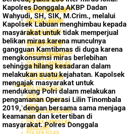
Kapolres Donggala AKBP Dadan
POLSEK RIO PAKAVA
SATUAN SABHARA
Wahyudi, SH, SIK, M.Crim., melalui
POLSEK LABUAN
SATUAN LANTAS
Kapolsek Labuan menghimbau kepada
POLSEK SINDUE
masyarakat untuk tidak memperjual
SATUAN TAHTI
belikan miras karena munculnya
POLSEK SIRENJA
SATUAN POLAIR
gangguan Kamtibmas di duga karena
POLSEK BALAESANG
POLSEK BANAWA
mengkonsumsi miras berlebihan
POLSEK DAMPELAS
sehingga hilang kesadaran dalam
POLSEK RIO PAKAVA
melakukan suatu kejahatan. Kapolsek
POLSEK SOJOL
POLSEK LABUAN
mengajak masyarakat untuk
Layanan
POLSEK SINDUE
mendukung Polri dalam melakukan
SPKT
pengamanan Operasi Lilin Tinombala
POLSEK SIRENJA
SKCK
2019, dengan bersama sama menjaga
POLSEK BALAESANG
keamanan dan ketertiban di
SIM
POLSEK DAMPELAS
masyarakat. Polres Donggala
SIDIK JARI
POLSEK SOJOL