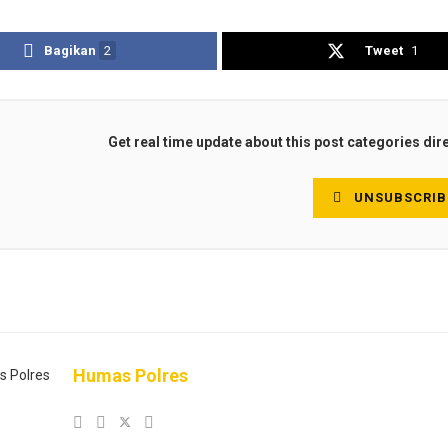
Bagikan
2
Tweet
1
Get real time update about this post categories dir
UNSUBSCRIB
Humas Polres