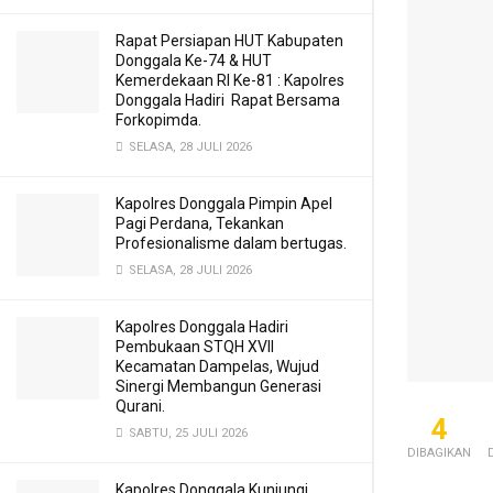
Rapat Persiapan HUT Kabupaten
Donggala Ke-74 & HUT
Kemerdekaan RI Ke-81 : Kapolres
Donggala Hadiri Rapat Bersama
Forkopimda.
SELASA, 28 JULI 2026
Kapolres Donggala Pimpin Apel
Pagi Perdana, Tekankan
Profesionalisme dalam bertugas.
SELASA, 28 JULI 2026
Kapolres Donggala Hadiri
Pembukaan STQH XVII
Kecamatan Dampelas, Wujud
Sinergi Membangun Generasi
Qurani.
4
SABTU, 25 JULI 2026
DIBAGIKAN
Kapolres Donggala Kunjungi