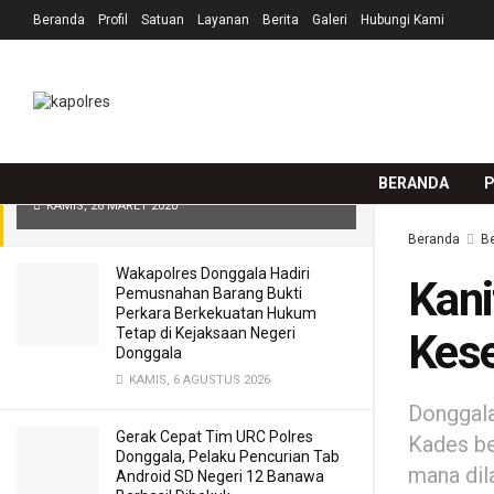
Beranda
Profil
Satuan
Layanan
Berita
Galeri
Hubungi Kami
TERKINI
TRENDING
Filter
Kanit Binmas Polsek Riopakava
Bersama Petugas Kesehatan dan
Kades himbau cegah Virus Corona
BERANDA
P
KAMIS, 26 MARET 2020
Beranda
Be
Wakapolres Donggala Hadiri
Kani
Pemusnahan Barang Bukti
Perkara Berkekuatan Hukum
Tetap di Kejaksaan Negeri
Kese
Donggala
KAMIS, 6 AGUSTUS 2026
Donggala
Gerak Cepat Tim URC Polres
Kades be
Donggala, Pelaku Pencurian Tab
mana dil
Android SD Negeri 12 Banawa