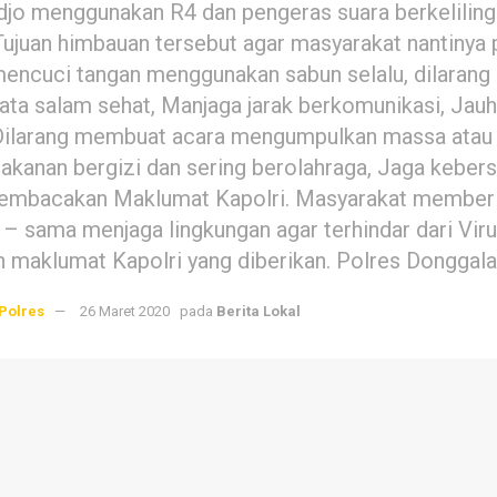
djo menggunakan R4 dan pengeras suara berkelilin
ujuan himbauan tersebut agar masyarakat nantiny
mencuci tangan menggunakan sabun selalu, dilarang 
ata salam sehat, Manjaga jarak berkomunikasi, Ja
Dilarang membuat acara mengumpulkan massa atau o
kanan bergizi dan sering berolahraga, Jaga kebersi
mbacakan Maklumat Kapolri. Masyarakat memberika
– sama menjaga lingkungan agar terhindar dari Vir
 maklumat Kapolri yang diberikan. Polres Donggala
Polres
26 Maret 2020
pada
Berita Lokal