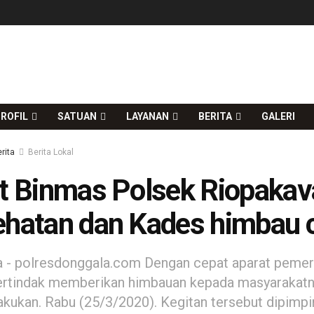
ROFIL
SATUAN
LAYANAN
BERITA
GALERI
rita
Berita Lokal
t Binmas Polsek Riopaka
hatan dan Kades himbau 
 - polresdonggala.com Dengan cepat aparat pemerin
rtindak memberikan himbauan kepada masyarakatny
akukan. Rabu (25/3/2020). Kegitan tersebut dipimp