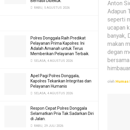
Berhasil Dibekuk.
Anton Si
RABU, 5 AGUSTUS 2026
Adapun T
seperti 
ucapan k
banyak, 
Polres Donggala Raih Predikat
makan ma
Pelayanan Prima Kapolres: Ini
Adalah Amanah untuk Terus
degan me
Memberikan Pelayanan Terbaik.
bersama 
SELASA, 4 AGUSTUS 2026
himbauan
Apel Pagi Polres Donggala,
Kapolres Tekankan Integritas dan
oleh
Humas 
Pelayanan Humanis
SELASA, 4 AGUSTUS 2026
Respon Cepat Polres Donggala
Selamatkan Pria Tak Sadarkan Diri
di Jalan.
RABU, 29 JULI 2026