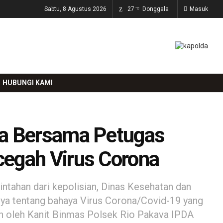
Sabtu, 8 Agustus 2026
27
Donggala
Masuk
°C
HUBUNGI KAMI
va Bersama Petugas
cegah Virus Corona
tahan dari kepolisian, Dinas Kesehatan dan
a tentang bahaya Virus Corona/Covid-19 yang
in oleh Kanit Binmas Polsek Rio Pakava IPDA