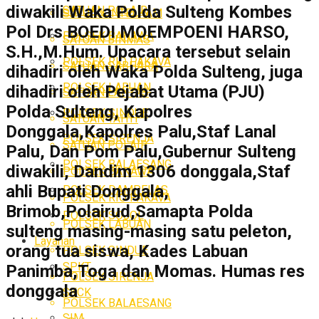
diwakili Waka Polda Sulteng Kombes
SATUAN POLAIR
SATUAN INTELKAM
Pol Drs BOEDI MOEMPOENI HARSO,
POLSEK BANAWA
SATUAN BINMAS
S.H.,M.Hum. Upacara tersebut selain
POLSEK RIO PAKAVA
SATUAN SABHARA
dihadiri oleh Waka Polda Sulteng, juga
POLSEK LABUAN
dihadiri oleh Pejabat Utama (PJU)
SATUAN LANTAS
Polda Sulteng, Kapolres
POLSEK SINDUE
SATUAN TAHTI
Donggala,Kapolres Palu,Staf Lanal
POLSEK SIRENJA
SATUAN POLAIR
Palu, Dan Pom Palu,Gubernur Sulteng
POLSEK BALAESANG
diwakili, Dandim 1306 donggala,Staf
POLSEK BANAWA
ahli Bupati Donggala,
POLSEK DAMPELAS
POLSEK RIO PAKAVA
Brimob,Polairud,Samapta Polda
POLSEK SOJOL
POLSEK LABUAN
sulteng masing-masing satu peleton,
Layanan
orang tua siswa, Kades Labuan
POLSEK SINDUE
SPKT
Panimba,Toga dan Momas. Humas res
POLSEK SIRENJA
donggala
SKCK
POLSEK BALAESANG
SIM