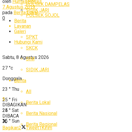
oleh
Humas Polres
POLSEK DAMPELAS
7 Agustus 2019
SIDIK JARI
pada
Berita Lokal
POLSEK SOJOL
0
Berita
Layanan
Galeri
SPKT
Hubungi Kami
SKCK
Sabtu, 8 Agustus 2026
SIM
27
°c
SIDIK JARI
Donggala
Berita
23
°
Thu
All
5
25
°
Fri
Berita Lokal
DIBAGIKAN
24
°
Sat
25
Berita Nasional
DIBACA
25
°
Sun
Berita Regional
Bagikan
2
Tweet
1
Kirim