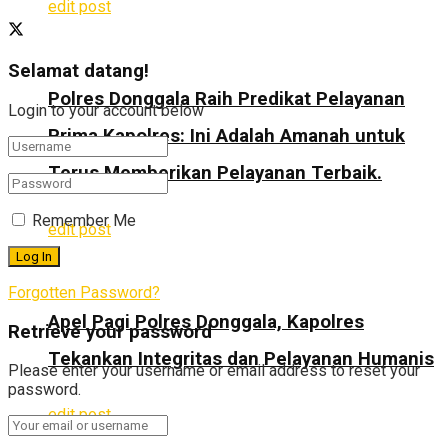
edit post
Selamat datang!
Polres Donggala Raih Predikat Pelayanan
Login to your account below
Prima Kapolres: Ini Adalah Amanah untuk
Terus Memberikan Pelayanan Terbaik.
Remember Me
edit post
Forgotten Password?
Apel Pagi Polres Donggala, Kapolres
Retrieve your password
Tekankan Integritas dan Pelayanan Humanis
Please enter your username or email address to reset your
password.
edit post