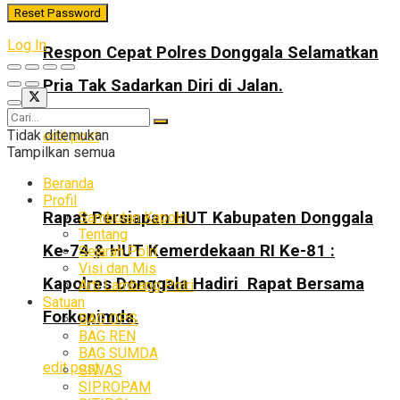
Log In
Respon Cepat Polres Donggala Selamatkan
Pria Tak Sadarkan Diri di Jalan.
Tidak ditemukan
edit post
Tampilkan semua
Beranda
Profil
Rapat Persiapan HUT Kabupaten Donggala
Sambutan Kapolri
Tentang
Ke-74 & HUT Kemerdekaan RI Ke-81 :
Sejarah Polri
Visi dan Mis
Kapolres Donggala Hadiri Rapat Bersama
Arti Lambang Polri
Satuan
Forkopimda.
BAG OPS
BAG REN
BAG SUMDA
edit post
SIWAS
SIPROPAM