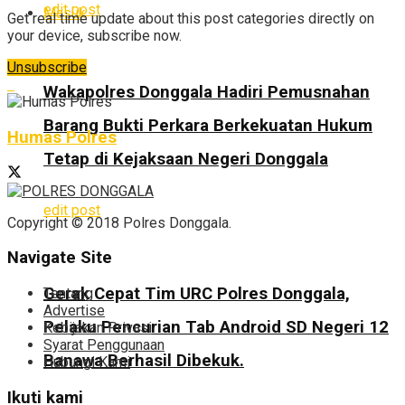
edit post
Masuk
Get real time update about this post categories directly on
your device, subscribe now.
Unsubscribe
Wakapolres Donggala Hadiri Pemusnahan
Barang Bukti Perkara Berkekuatan Hukum
Humas Polres
Tetap di Kejaksaan Negeri Donggala
edit post
Copyright © 2018 Polres Donggala.
Navigate Site
Gerak Cepat Tim URC Polres Donggala,
Tentang
Advertise
Pelaku Pencurian Tab Android SD Negeri 12
Kebijakan Privasi
Syarat Penggunaan
Banawa Berhasil Dibekuk.
Hubungi Kami
Ikuti kami