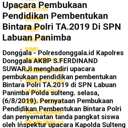
Upacara Pembukaan
Satuan
SIPROPAM
Pendidikan Pembentukan
BAG OPS
SITIPOL
Bintara Polri TA.2019 Di SPN
BAG REN
SIKEU
Labuan Panimba
BAG SUMDA
SIUM
SIWAS
SPKT
Donggala - Polresdonggala.id Kapolres
SIPROPAM
Donggala AKBP S.FERDINAND
SATUAN RESKRIM
SUWARJI menghadiri upacara
SITIPOL
SATUAN NARKOBA
pembukaan pendidikan pembentukan
SIKEU
SATUAN INTELKAM
Bintara Polri TA.2019 di SPN Labuan
SATUAN BINMAS
SIUM
Panimba Polda sulteng. selasa,
(6/8/2019). Pernyataan Pembukaan
SATUAN SABHARA
SPKT
Pendidikan Pembentukan Bintara Polri
SATUAN LANTAS
SATUAN RESKRIM
dan penyematan tanda pangkat siswa
SATUAN TAHTI
SATUAN NARKOBA
oleh Inspektur upacara Kapolda Sulteng