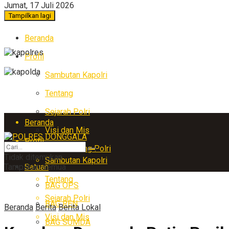
Jumat, 17 Juli 2026
Tampilkan lagi
Beranda
Profil
Sambutan Kapolri
Tentang
Sejarah Polri
Beranda
Visi dan Mis
Profil
Arti Lambang Polri
Tidak ditemukan
Sambutan Kapolri
Tampilkan semua
Satuan
Tentang
BAG OPS
Sejarah Polri
BAG REN
Beranda
Berita
Berita Lokal
Visi dan Mis
BAG SUMDA