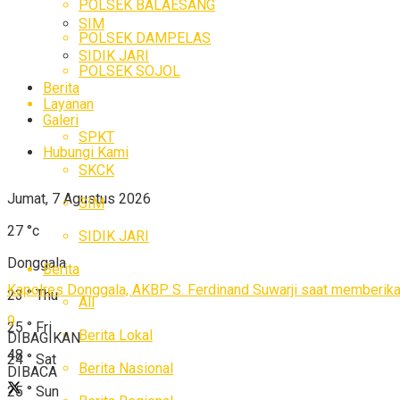
POLSEK BALAESANG
SIM
POLSEK DAMPELAS
SIDIK JARI
POLSEK SOJOL
Berita
Layanan
Galeri
SPKT
Hubungi Kami
SKCK
Jumat, 7 Agustus 2026
SIM
27
°c
SIDIK JARI
Donggala
Berita
Kapolres Donggala, AKBP S. Ferdinand Suwarji saat memberik
23
°
Thu
All
9
25
°
Fri
Berita Lokal
DIBAGIKAN
48
24
°
Sat
Berita Nasional
DIBACA
25
°
Sun