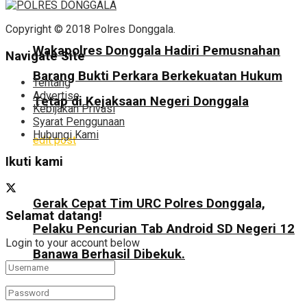
Copyright © 2018 Polres Donggala.
Wakapolres Donggala Hadiri Pemusnahan
Navigate Site
Barang Bukti Perkara Berkekuatan Hukum
Tentang
Advertise
Tetap di Kejaksaan Negeri Donggala
Kebijakan Privasi
Syarat Penggunaan
Hubungi Kami
edit post
Ikuti kami
Gerak Cepat Tim URC Polres Donggala,
Selamat datang!
Pelaku Pencurian Tab Android SD Negeri 12
Login to your account below
Banawa Berhasil Dibekuk.
edit post