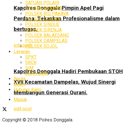
SATUAN POLAIR
Kapolres Donggala Pimpin Apel Pagi
POLSEK BANAWA
POLSEK RIO PAKAVA
Perdana, Tekankan Profesionalisme dalam
POLSEK LABUAN
POLSEK SINDUE
bertugas.
POLSEK SIRENJA
POLSEK BALAESANG
POLSEK DAMPELAS
edit post
POLSEK SOJOL
Layanan
SPKT
SKCK
SIM
Kapolres Donggala Hadiri Pembukaan STQH
SIDIK JARI
Berita
XVII Kecamatan Dampelas, Wujud Sinergi
Galeri
Hubungi Kami
Membangun Generasi Qurani.
Masuk
edit post
Copyright © 2018 Polres Donggala.