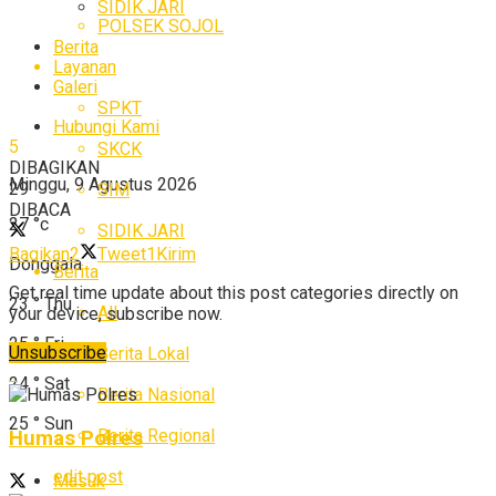
SIDIK JARI
POLSEK SOJOL
Berita
Layanan
Galeri
SPKT
Hubungi Kami
5
SKCK
DIBAGIKAN
Minggu, 9 Agustus 2026
29
SIM
DIBACA
27
°c
SIDIK JARI
Bagikan
2
Tweet
1
Kirim
Donggala
Berita
Get real time update about this post categories directly on
23
°
Thu
All
your device, subscribe now.
25
°
Fri
Unsubscribe
Berita Lokal
24
°
Sat
Berita Nasional
25
°
Sun
Berita Regional
Humas Polres
edit post
Masuk