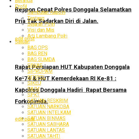
Beranda
Profil
Respon Cepat Polres Donggala Selamatkan
Sambutan Kapolri
Tentang
Pria Tak Sadarkan Diri di Jalan.
Sejarah Polri
Visi dan Mis
Arti Lambang Polri
edit post
Satuan
BAG OPS
BAG REN
BAG SUMDA
SIWAS
Rapat Persiapan HUT Kabupaten Donggala
SIPROPAM
SITIPOL
Ke-74 & HUT Kemerdekaan RI Ke-81 :
SIKEU
SIUM
Kapolres Donggala Hadiri Rapat Bersama
SPKT
SATUAN RESKRIM
Forkopimda.
SATUAN NARKOBA
SATUAN INTELKAM
SATUAN BINMAS
edit post
SATUAN SABHARA
SATUAN LANTAS
SATUAN TAHTI