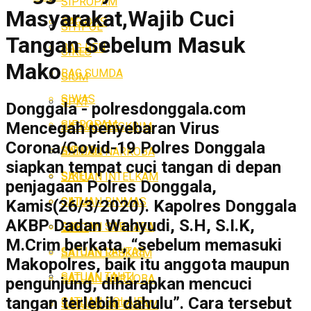
SIPROPAM
Masyarakat,Wajib Cuci
BAG OPS
SITIPOL
Tangan Sebelum Masuk
BAG REN
SIKEU
Mako
BAG SUMDA
SIUM
SIWAS
SPKT
Donggala - polresdonggala.com
SIPROPAM
Mencegah penyebaran Virus
SATUAN RESKRIM
Corona/Covid-19 Polres Donggala
SITIPOL
SATUAN NARKOBA
siapkan tempat cuci tangan di depan
SIKEU
SATUAN INTELKAM
penjagaan Polres Donggala,
SATUAN BINMAS
SIUM
Kamis(26/3/2020). Kapolres Donggala
AKBP Dadan Wahyudi, S.H, S.I.K,
SATUAN SABHARA
SPKT
M.Crim berkata, “sebelum memasuki
SATUAN LANTAS
SATUAN RESKRIM
Makopolres, baik itu anggota maupun
SATUAN TAHTI
SATUAN NARKOBA
pengunjung, diharapkan mencuci
tangan terlebih dahulu”. Cara tersebut
SATUAN POLAIR
SATUAN INTELKAM