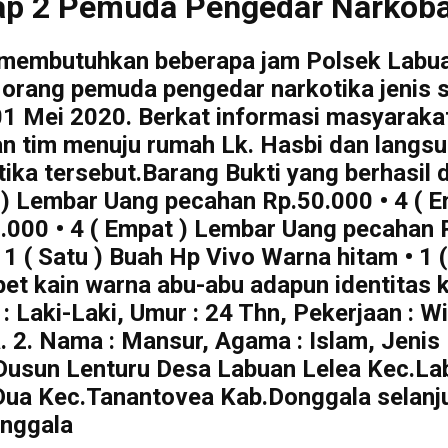
ap 2 Pemuda Pengedar Narkoba
 membutuhkan beberapa jam Polsek Labu
 orang pemuda pengedar narkotika jenis 
1 Mei 2020. Berkat informasi masyaraka
dan tim menuju rumah Lk. Hasbi dan lang
ka tersebut.Barang Bukti yang berhasil di
 ) Lembar Uang pecahan Rp.50.000 • 4 (
.000 • 4 ( Empat ) Lembar Uang pecahan Rp
1 ( Satu ) Buah Hp Vivo Warna hitam • 1 (
t kain warna abu-abu adapun identitas ke
 : Laki-Laki, Umur : 24 Thn, Pekerjaan : W
. Nama : Mansur, Agama : Islam, Jenis K
: Dusun Lenturu Desa Labuan Lelea Kec.L
Dua Kec.Tanantovea Kab.Donggala selanju
onggala