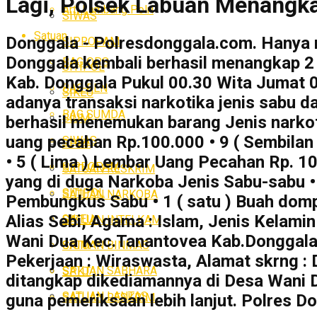
Lagi, Polsek Labuan Menangk
Arti Lambang Polri
SIWAS
Satuan
Donggala - Polresdonggala.com. Hanya
SIPROPAM
Donggala kembali berhasil menangkap 2
BAG OPS
SITIPOL
Kab. Donggala Pukul 00.30 Wita Jumat 0
BAG REN
SIKEU
adanya transaksi narkotika jenis sabu 
BAG SUMDA
SIUM
berhasil menemukan barang Jenis narkoti
uang pecahan Rp.100.000 • 9 ( Sembilan
SIWAS
SPKT
• 5 ( Lima ) Lembar Uang Pecahan Rp. 10
SIPROPAM
SATUAN RESKRIM
yang di duga Narkoba Jenis Sabu-sabu • 
SITIPOL
SATUAN NARKOBA
Pembungkus Sabu • 1 ( satu ) Buah dompe
Alias Sebi, Agama : Islam, Jenis Kelamin
SIKEU
SATUAN INTELKAM
Wani Dua Kec.Tanantovea Kab.Donggala. 2
SATUAN BINMAS
SIUM
Pekerjaan : Wiraswasta, Alamat skrng 
SATUAN SABHARA
SPKT
ditangkap dikediamannya di Desa Wani 
SATUAN LANTAS
SATUAN RESKRIM
guna pemeriksaan lebih lanjut. Polres D