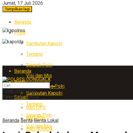
Jumat, 17 Juli 2026
Tampilkan lagi
Beranda
Profil
Sambutan Kapolri
Tentang
Sejarah Polri
Beranda
Visi dan Mis
Profil
Arti Lambang Polri
Tidak ditemukan
Sambutan Kapolri
Tampilkan semua
Satuan
Tentang
BAG OPS
Sejarah Polri
BAG REN
Beranda
Berita
Berita Lokal
Visi dan Mis
BAG SUMDA