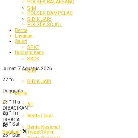
POLSEK BALAESANG
SIM
POLSEK DAMPELAS
SIDIK JARI
POLSEK SOJOL
Berita
Layanan
Galeri
SPKT
Hubungi Kami
SKCK
Jumat, 7 Agustus 2026
SIM
27
°c
SIDIK JARI
Donggala
Berita
23
°
Thu
2
All
DIBAGIKAN
25
°
Fri
10
Berita Lokal
DIBACA
24
°
Sat
Berita Nasional
Bagikan
1
Tweet
1
Kirim
25
°
Sun