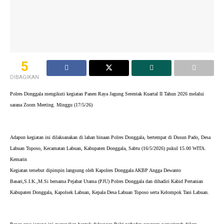
5
DIBAGIKAN
Polres Donggala mengikuti kegiatan Panen Raya Jagung Serentak Kuartal II Tahun 2026 melalui 
sarana Zoom Meeting. Minggu (17/5/26)
Adapun kegiatan ini dilaksanakan di lahan binaan Polres Donggala, bertempat di Dusun Pado, Desa 
Labuan Toposo, Kecamatan Labuan, Kabupaten Donggala, Sabtu (16/5/2026) pukul 15.00 WITA. 
Kemarin
Kegiatan tersebut dipimpin langsung oleh Kapolres Donggala AKBP Angga Dewanto 
Basari,S.I.K.,M.Si bersama Pejabat Utama (PJU) Polres Donggala dan dihadiri Kabid Pertanian 
Kabupaten Donggala, Kapolsek Labuan, Kepala Desa Labuan Toposo serta Kelompok Tani Labuan.