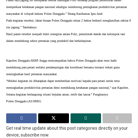
Panen raya jagung ini merupakan bentuk dukungan Polri terhadap program pemerintah dalam 
memperkuat ketahanan pangan nasional sekaligus mendorong peningkatan produktivitas pertanian 
masyarakat di wilayah hukum Polres Donggala.” Terang Kasihumas Iptu Andi
Pada kegiatan tersebut, lahan binaan Polres Donggala seluas 2 hektar berhasil menghasilkan sekitar 8 
ton jagung.” Tambahnya 
Hasil panen tersebut menjadi bukti sinergitas antara Polri, pemerintah daerah dan kelompok tani 
dalam mendukung sektor pertanian yang produktif dan berkelanjutan.
Kapolres Donggala AKBP Angga menyampaikan bahwa Polres Donggala akan terus hadir 
mendukung para petani melalui pendampingan dan koordinasi bersama instansi terkait guna 
meningkatkan hasil pertanian masyarakat.
“Melalui kegiatan ini diharapkan dapat memberikan motivasi kepada para petani untuk terus 
meningkatkan produktivitas pertanian demi mendukung ketahanan pangan nasional,” ujar Kapolres.
Selama kegiatan berlangsung situasi berjalan aman, tertib dan lancar.” Pungkasnya
Polres Donggala (AS/HMS)
Get real time update about this post categories directly on your
device, subscribe now.