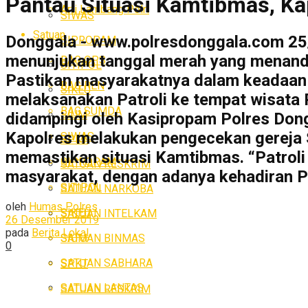
Pantau Situasi Kamtibmas, Ka
Arti Lambang Polri
SIWAS
Satuan
Donggala - www.polresdonggala.com 25/
SIPROPAM
menunjukan tanggal merah yang menandaka
BAG OPS
SITIPOL
Pastikan masyarakatnya dalam keadaan
BAG REN
SIKEU
melaksanakan Patroli ke tempat wisata
BAG SUMDA
SIUM
didampingi oleh Kasipropam Polres Don
Kapolres melakukan pengecekan gereja S
SIWAS
SPKT
memastikan situasi Kamtibmas. “Patroli
SIPROPAM
SATUAN RESKRIM
masyarakat, dengan adanya kehadiran Po
SITIPOL
SATUAN NARKOBA
oleh
Humas Polres
SIKEU
SATUAN INTELKAM
26 Desember 2019
pada
Berita Lokal
SATUAN BINMAS
SIUM
0
SATUAN SABHARA
SPKT
SATUAN LANTAS
SATUAN RESKRIM