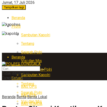
Jumat, 17 Juli 2026
Tampilkan lagi
Beranda
Profil
Sambutan Kapolri
Tentang
Sejarah Polri
Beranda
Visi dan Mis
Profil
Arti Lambang Polri
Tidak ditemukan
Sambutan Kapolri
Tampilkan semua
Satuan
Tentang
BAG OPS
Sejarah Polri
BAG REN
Beranda
Berita
Berita Lokal
Visi dan Mis
BAG SUMDA