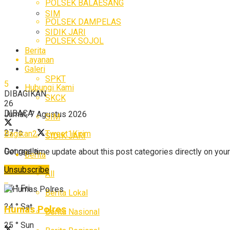
POLSEK BALAESANG
SIM
POLSEK DAMPELAS
SIDIK JARI
POLSEK SOJOL
Berita
Layanan
Galeri
SPKT
5
Hubungi Kami
DIBAGIKAN
SKCK
26
DIBACA
Jumat, 7 Agustus 2026
SIM
27
°c
Bagikan
2
Tweet
1
Kirim
SIDIK JARI
Donggala
Get real time update about this post categories directly on you
Berita
23
°
Thu
Unsubscribe
All
25
°
Fri
Berita Lokal
24
°
Sat
Humas Polres
Berita Nasional
25
°
Sun