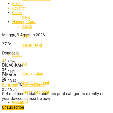
Berita
Layanan
Galeri
SPKT
Hubungi Kami
SKCK
Minggu, 9 Agustus 2026
SIM
27
°c
SIDIK JARI
Donggala
Berita
14
23
°
Thu
All
DIBAGIKAN
75
25
°
Fri
Berita Lokal
DIBACA
24
°
Sat
Berita Nasional
Bagikan
6
Tweet
4
Kirim
25
°
Sun
Berita Regional
Get real time update about this post categories directly on
your device, subscribe now.
edit post
Masuk
Unsubscribe