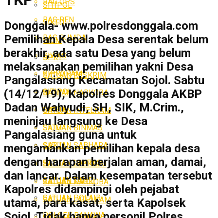
BAG OPS
SITIPOL
BAG REN
SIKEU
Donggala- www.polresdonggala.com
Pemilihan Kepala Desa serentak belum
BAG SUMDA
SIUM
berakhir, ada satu Desa yang belum
SIWAS
SPKT
melaksanakan pemilihan yakni Desa
SIPROPAM
SATUAN RESKRIM
Pangalasiang Kecamatan Sojol. Sabtu
SITIPOL
(14/12/19), Kapolres Donggala AKBP
SATUAN NARKOBA
Dadan Wahyudi, SH, SIK, M.Crim.,
SIKEU
SATUAN INTELKAM
meninjau langsung ke Desa
SATUAN BINMAS
SIUM
Pangalasiang guna untuk
SATUAN SABHARA
SPKT
mengamankan pemilihan kepala desa
dengan harapan berjalan aman, damai,
SATUAN LANTAS
SATUAN RESKRIM
dan lancar. Dalam kesempatan tersebut
SATUAN TAHTI
SATUAN NARKOBA
Kapolres didampingi oleh pejabat
SATUAN POLAIR
SATUAN INTELKAM
utama, para kasat, serta Kapolsek
Sojol. Tidak hanya personil Polres,
POLSEK BANAWA
SATUAN BINMAS