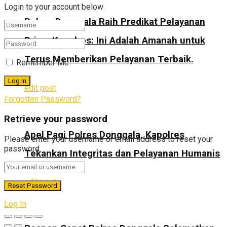
Login to your account below
Polres Donggala Raih Predikat Pelayanan
Prima Kapolres: Ini Adalah Amanah untuk
Terus Memberikan Pelayanan Terbaik.
Remember Me
edit post
Forgotten Password?
Retrieve your password
Apel Pagi Polres Donggala, Kapolres
Please enter your username or email address to reset your
password.
Tekankan Integritas dan Pelayanan Humanis
edit post
Log In