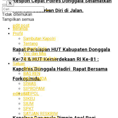
Respon Cepat Polres Donggala Selamatkan
Pria Tak Sadarkan Diri di Jalan.
Tidak ditemukan
Tampilkan semua
edit post
Beranda
Profil
Sambutan Kapolri
Tentang
Sejarah Polri
Rapat Persiapan HUT Kabupaten Donggala
Visi dan Mis
Arti Lambang Polri
Ke-74 & HUT Kemerdekaan RI Ke-81 :
Satuan
BAG OPS
Kapolres Donggala Hadiri Rapat Bersama
BAG REN
Forkopimda.
BAG SUMDA
SIWAS
SIPROPAM
SITIPOL
edit post
SIKEU
SIUM
SPKT
SATUAN RESKRIM
Kapolres Donggala Pimpin Apel Pagi