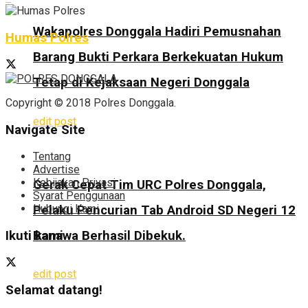
Wakapolres Donggala Hadiri Pemusnahan
Humas Polres
Barang Bukti Perkara Berkekuatan Hukum
Tetap di Kejaksaan Negeri Donggala
Copyright © 2018 Polres Donggala.
edit post
Navigate Site
Tentang
Advertise
Kebijakan Privasi
Gerak Cepat Tim URC Polres Donggala,
Syarat Penggunaan
Hubungi Kami
Pelaku Pencurian Tab Android SD Negeri 12
Banawa Berhasil Dibekuk.
Ikuti kami
edit post
Selamat datang!