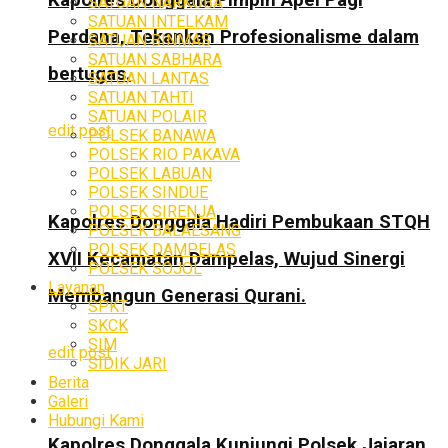
SATUAN NARKOBA
SATUAN INTELKAM
Perdana, Tekankan Profesionalisme dalam
SATUAN BINMAS
SATUAN SABHARA
bertugas.
SATUAN LANTAS
SATUAN TAHTI
SATUAN POLAIR
edit post
POLSEK BANAWA
POLSEK RIO PAKAVA
POLSEK LABUAN
POLSEK SINDUE
POLSEK SIRENJA
Kapolres Donggala Hadiri Pembukaan STQH
POLSEK BALAESANG
POLSEK DAMPELAS
XVII Kecamatan Dampelas, Wujud Sinergi
POLSEK SOJOL
Layanan
Membangun Generasi Qurani.
SPKT
SKCK
SIM
edit post
SIDIK JARI
Berita
Galeri
Hubungi Kami
Kapolres Donggala Kunjungi Polsek Jajaran