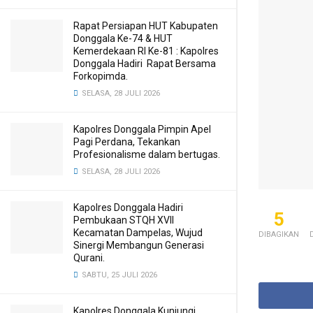
Rapat Persiapan HUT Kabupaten
Donggala Ke-74 & HUT
Kemerdekaan RI Ke-81 : Kapolres
Donggala Hadiri Rapat Bersama
Forkopimda.
SELASA, 28 JULI 2026
Kapolres Donggala Pimpin Apel
Pagi Perdana, Tekankan
Profesionalisme dalam bertugas.
SELASA, 28 JULI 2026
Kapolres Donggala Hadiri
5
Pembukaan STQH XVII
Kecamatan Dampelas, Wujud
DIBAGIKAN
Sinergi Membangun Generasi
Qurani.
SABTU, 25 JULI 2026
Kapolres Donggala Kunjungi