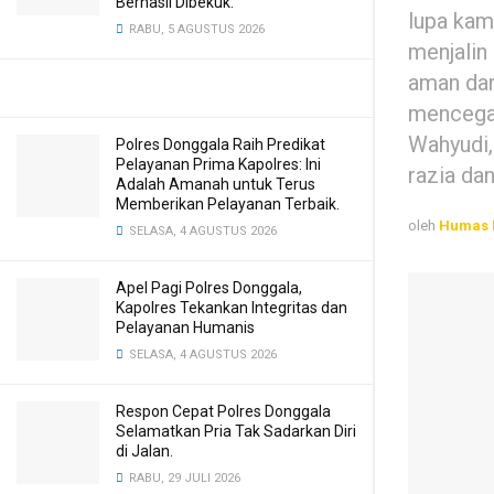
Berhasil Dibekuk.
lupa kam
RABU, 5 AGUSTUS 2026
menjalin
aman dan
mencegah
Wahyudi, 
Polres Donggala Raih Predikat
Pelayanan Prima Kapolres: Ini
razia da
Adalah Amanah untuk Terus
Memberikan Pelayanan Terbaik.
oleh
Humas 
SELASA, 4 AGUSTUS 2026
Apel Pagi Polres Donggala,
Kapolres Tekankan Integritas dan
Pelayanan Humanis
SELASA, 4 AGUSTUS 2026
Respon Cepat Polres Donggala
Selamatkan Pria Tak Sadarkan Diri
di Jalan.
RABU, 29 JULI 2026