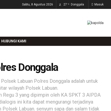
Sabtu, 8 Agustus 2026
27
Donggala
Masuk
°C
HUBUNGI KAMI
olres Donggala
h Polsek Labuan Polres Donggala adalah untuk
kitar wilayah Polsek Labuan.
eh Regu 3 yang dipimpin oleh KA SPKT 3 AIPDA
alogis ini kita dapat mengurangi terjadinya
ah Polsek Labuan. senyum sapa dan salam tidak