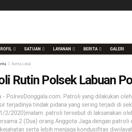
ROFIL
SATUAN
LAYANAN
BERITA
GALERI
rita
Berita Lokal
oli Rutin Polsek Labuan P
 - PolresDonggala.com. Patroli yang dilakukan ole
ir terjadinya tindak pidana yang sering terjadi di se
1/2/2020)malam. patroli tersebut di laksanakan ol
bersama 2 (Dua) orang Anggota Jaga.dengan patroli di
 kejahatan serta lebih menjaga kondusifitas diwilay