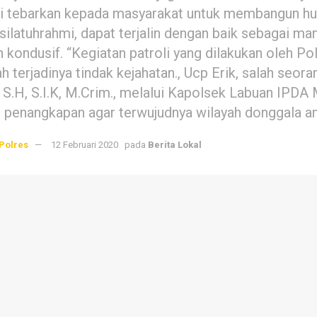
i tebarkan kepada masyarakat untuk membangun hu
 silatuhrahmi, dapat terjalin dengan baik sebagai ma
 kondusif. “Kegiatan patroli yang dilakukan oleh Po
 terjadinya tindak kejahatan., Ucp Erik, salah se
S.H, S.I.K, M.Crim., melalui Kapolsek Labuan IPDA Mo
n penangkapan agar terwujudnya wilayah donggala a
Polres
12 Februari 2020
pada
Berita Lokal