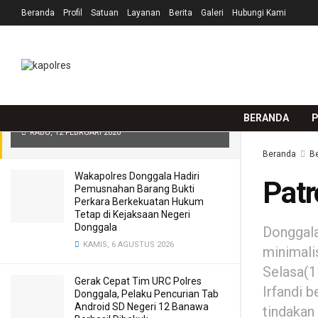
Beranda
Profil
Satuan
Layanan
Berita
Galeri
Hubungi Kami
TERKINI
TRENDING
Filter
Patroli Rutin Polsek Labuan Polres
Donggala
BERANDA
P
RABU, 12 FEBRUARI 2020
Beranda
Be
Wakapolres Donggala Hadiri
Patr
Pemusnahan Barang Bukti
Perkara Berkekuatan Hukum
Tetap di Kejaksaan Negeri
Donggala
Donggala
KAMIS, 6 AGUSTUS 2026
minimalis
Selasa(1
Gerak Cepat Tim URC Polres
Irfandi 
Donggala, Pelaku Pencurian Tab
Android SD Negeri 12 Banawa
tindakan