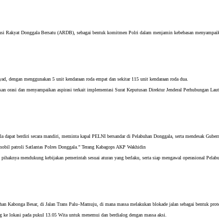
iansi Rakyat Donggala Bersatu (ARDB), sebagai bentuk komitmen Polri dalam menjamin kebebasan menyampaik
yad, dengan menggunakan 5 unit kendaraan roda empat dan sekitar 115 unit kendaraan roda dua.
n orasi dan menyampaikan aspirasi terkait implementasi Surat Keputusan Direktur Jenderal Perhubungan Laut
a dapat berdiri secara mandiri, meminta kapal PELNI bersandar di Pelabuhan Donggala, serta mendesak Gubern
mobil patroli Satlantas Polres Donggala.” Terang Kabagops AKP Wakhidin
haknya mendukung kebijakan pemerintah sesuai aturan yang berlaku, serta siap mengawal operasional Pelabu
han Kabonga Besar, di Jalan Trans Palu–Mamuju, di mana massa melakukan blokade jalan sebagai bentuk prot
g ke lokasi pada pukul 13.05 Wita untuk menemui dan berdialog dengan massa aksi.