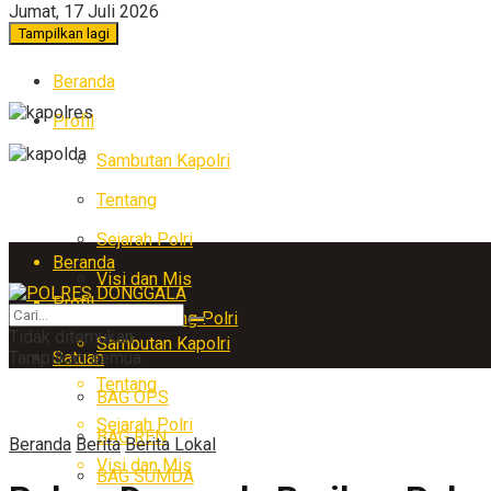
Jumat, 17 Juli 2026
Tampilkan lagi
Beranda
Profil
Sambutan Kapolri
Tentang
Sejarah Polri
Beranda
Visi dan Mis
Profil
Arti Lambang Polri
Tidak ditemukan
Sambutan Kapolri
Tampilkan semua
Satuan
Tentang
BAG OPS
Sejarah Polri
BAG REN
Beranda
Berita
Berita Lokal
Visi dan Mis
BAG SUMDA