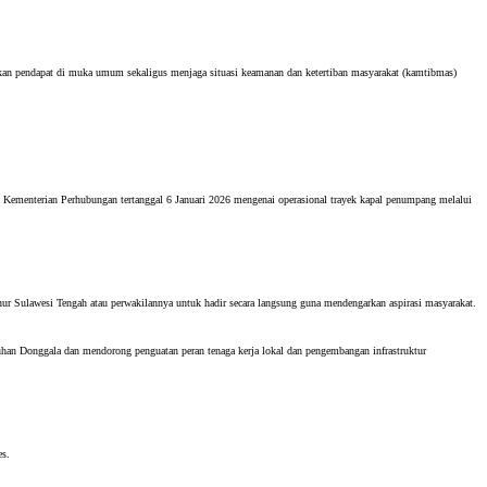
an pendapat di muka umum sekaligus menjaga situasi keamanan dan ketertiban masyarakat (kamtibmas)
 Kementerian Perhubungan tertanggal 6 Januari 2026 mengenai operasional trayek kapal penumpang melalui
ur Sulawesi Tengah atau perwakilannya untuk hadir secara langsung guna mendengarkan aspirasi masyarakat.
han Donggala dan mendorong penguatan peran tenaga kerja lokal dan pengembangan infrastruktur
es.