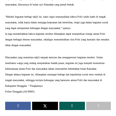
masyarakat, khususnya di bulan suci Ramadan yang penuh berkah.
“Melalui kegiatan berbagi takjil ini, kami ingin menunjukkan bahwa Polri selalu hadir di tengah
masyarakat, tidak hanya dalam menjaga keamanan dan ketertiban, tetapi juga dalam kegiatan sosial
yang dapat mempererat hubungan dengan masyarakat,” ujarnya.
Ia juga menambahkan bahwa kegiatan tersebut diharapkan dapat memperkuat sinergi antara Polri
dengan berbagai elemen masyarakat, sekaligus menumbuhkan citra Polri yang humanis dan semakin
dekat dengan masyarakat.
Masyarakat yang menerima takjil tampak antusias dan mengapresiasi kegiatan tersebut. Selain
membantu warga yang sedang menjalankan ibadah puasa, kegiatan ini juga menjadi momentum
kebersamaan antara Polri dan masyarakat dalam menyambut keberkahan bulan Ramadan.
Dengan adanya kegiatan ini, diharapkan semangat berbagi dan kepedulian sosial terus tumbuh di
tengah masyarakat, sehingga tercipta hubungan yang harmonis antara Polri dan masyarakat di
Kabupaten Donggala. ” Pungkasnya
Polres Donggala (AS/HMS)