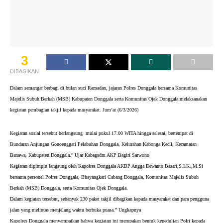
3
DIBAGIKAN
Dalam semangat berbagi di bulan suci Ramadan, jajaran Polres Donggala bersama Komunitas
Majelis Subuh Berkah (MSB) Kabupaten Donggala serta Komunitas Ojek Donggala melaksanakan
kegiatan pembagian takjil kepada masyarakat. Jum’at (6/3/2026)
Kegiatan sosial tersebut berlangsung mulai pukul 17.00 WITA hingga selesai, bertempat di
Bundaran Anjungan Gonoenggati Pelabuhan Donggala, Kelurahan Kabonga Kecil, Kecamatan
Banawa, Kabupaten Donggala.” Ujar Kabagsdm AKP Bagiri Sarwono
Kegiatan dipimpin langsung oleh Kapolres Donggala AKBP Angga Dewanto Basari,S.I.K.,M.Si
bersama personel Polres Donggala, Bhayangkari Cabang Donggala, Komunitas Majelis Subuh
Berkah (MSB) Donggala, serta Komunitas Ojek Donggala.
Dalam kegiatan tersebut, sebanyak 230 paket takjil dibagikan kepada masyarakat dan para pengguna
jalan yang melintas menjelang waktu berbuka puasa.” Ungkapnya
Kapolres Donggala menyampaikan bahwa kegiatan ini merupakan bentuk kepedulian Polri kepada