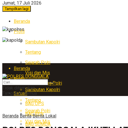
Jumat, 17 Juli 2026
Tampilkan lagi
Beranda
Profil
Sambutan Kapolri
Tentang
Sejarah Polri
Beranda
Visi dan Mis
Profil
Arti Lambang Polri
Tidak ditemukan
Sambutan Kapolri
Tampilkan semua
Satuan
Tentang
BAG OPS
Sejarah Polri
BAG REN
Beranda
Berita
Berita Lokal
Visi dan Mis
BAG SUMDA