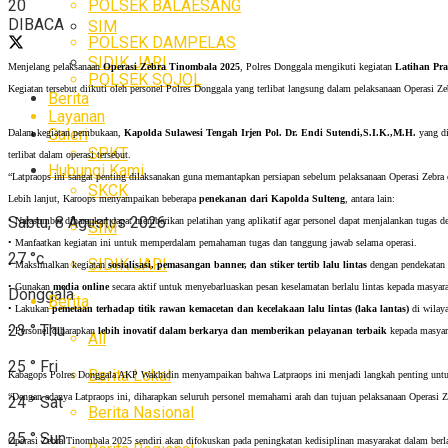
POLSEK BALAESANG
20
DIBACA
SIM
POLSEK DAMPELAS
SIDIK JARI
Menjelang pelaksanaan
Operasi Zebra Tinombala 2025
, Polres Donggala mengikuti kegiatan
Latihan Pra
POLSEK SOJOL
Kegiatan tersebut diikuti oleh personel Polres Donggala yang terlibat langsung dalam pelaksanaan Operasi 
Berita
Layanan
Galeri
Dalam kegiatan pembukaan,
Kapolda Sulawesi Tengah Irjen Pol. Dr. Endi Sutendi,S.I.K.,M.H.
yang di
SPKT
terlibat dalam operasi tersebut.
Hubungi Kami
“Latpraops ini sangat penting dilaksanakan guna memantapkan persiapan sebelum pelaksanaan Operasi Zebra di 
SKCK
Lebih lanjut, Karoops menyampaikan beberapa
penekanan dari Kapolda Sulteng
, antara lain:
Sabtu, 8 Agustus 2026
• Narasumber diharapkan dapat memberikan pelatihan yang aplikatif agar personel dapat menjalankan tugas d
SIM
• Manfaatkan kegiatan ini untuk memperdalam pemahaman tugas dan tanggung jawab selama operasi.
27
°c
SIDIK JARI
• Maksimalkan kegiatan
sosialisasi, pemasangan banner, dan stiker tertib lalu lintas
dengan pendekatan 
• Gunakan
media online
secara aktif untuk menyebarluaskan pesan keselamatan berlalu lintas kepada masyara
Donggala
Berita
• Lakukan
pemetaan terhadap titik rawan kemacetan dan kecelakaan lalu lintas (laka lantas)
di wilay
23
°
Thu
• Personel diharapkan
lebih inovatif dalam berkarya dan memberikan pelayanan terbaik
kepada masyar
All
25
°
Fri
Berita Lokal
Kabagops Polres Donggala AKP Wakhidin menyampaikan bahwa Latpraops ini menjadi langkah penting untuk 
“Dengan adanya Latpraops ini, diharapkan seluruh personel memahami arah dan tujuan pelaksanaan Operasi Z
24
°
Sat
Berita Nasional
25
°
Sun
Operasi Zebra Tinombala 2025 sendiri akan difokuskan pada peningkatan kedisiplinan masyarakat dalam berl