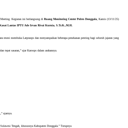
 Meeting. Kegiatan ini berlangsung di
Ruang Monitoring Center Polres Donggala
, Kamis (13/11/25)
Kasat Lantas IPTU Ade Irvan Rivai Kurnia, S.Tr.K.,M.H.
ara resmi membuka Latpraops dan menyampaikan beberapa penekanan penting bagi seluruh jajaran yang
dan tepat sasaran,” ujar Karoops dalam arahannya.
,” ujarnya.
yah Sulawesi Tengah, khususnya Kabupaten Donggala.” Tutupnya