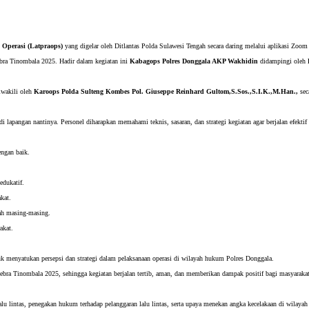
 Operasi (Latpraops)
yang digelar oleh Ditlantas Polda Sulawesi Tengah secara daring melalui aplikasi Zoom
Zebra Tinombala 2025.
Hadir dalam kegiatan ini
Kabagops Polres Donggala AKP Wakhidin
didampingi oleh
wakili oleh
Karoops Polda Sulteng Kombes Pol. Giuseppe Reinhard Gultom,S.Sos.,S.I.K.,M.Han.,
sec
lapangan nantinya. Personel diharapkan memahami teknis, sasaran, dan strategi kegiatan agar berjalan efektif 
engan baik.
edukatif.
kat.
ah masing-masing.
akat.
menyatukan persepsi dan strategi dalam pelaksanaan operasi di wilayah hukum Polres Donggala.
ebra Tinombala 2025, sehingga kegiatan berjalan tertib, aman, dan memberikan dampak positif bagi masyarakat
alu lintas, penegakan hukum terhadap pelanggaran lalu lintas, serta upaya menekan angka kecelakaan di wila