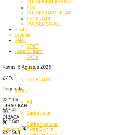
POLSEK BALAESANG
SIM
POLSEK DAMPELAS
SIDIK JARI
POLSEK SOJOL
Berita
Layanan
Galeri
SPKT
Hubungi Kami
SKCK
Kamis, 6 Agustus 2026
SIM
27
°c
SIDIK JARI
Donggala
Berita
23
°
Thu
6
All
DIBAGIKAN
25
°
Fri
36
Berita Lokal
DIBACA
24
°
Sat
Berita Nasional
Bagikan
2
Tweet
2
Kirim
25
°
Sun