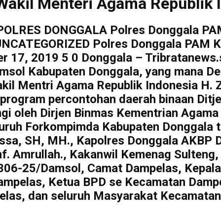
akil Menteri Agama Republik 
 POLRES DONGGALA Polres Donggala PAM
ATEGORIZED Polres Donggala PAM Kun
r 17, 2019 5 0 Donggala – Tribratanews.s
msol Kabupaten Donggala, yang mana Des
akil Mentri Agama Republik Indonesia H. 
g program percontohan daerah binaan Dit
ngi oleh Dirjen Binmas Kementrian Agam
luruh Forkompimda Kabupaten Donggala te
assa, SH, MH., Kapolres Donggala AKBP D
Inf. Amrullah., Kakanwil Kemenag Sulten
1306-25/Damsol, Camat Dampelas, Kepala
Dampelas, Ketua BPD se Kecamatan Damp
las, dan seluruh Masyarakat Kecamatan