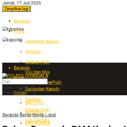
Jumat, 17 Juli 2026
Tampilkan lagi
Beranda
Profil
Sambutan Kapolri
Tentang
Sejarah Polri
Beranda
Visi dan Mis
Profil
Arti Lambang Polri
Tidak ditemukan
Sambutan Kapolri
Tampilkan semua
Satuan
Tentang
BAG OPS
Sejarah Polri
BAG REN
Beranda
Berita
Berita Lokal
Visi dan Mis
BAG SUMDA