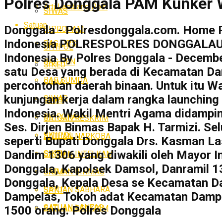
Polres Donggala PAM Kunker W
Arti Lambang Polri
SIWAS
Satuan
Donggala - Polresdonggala.com. Home
SIPROPAM
Indonesia POLRESPOLRES DONGGALAUNC
BAG OPS
SITIPOL
Indonesia By Polres Donggala - Decembe
BAG REN
SIKEU
satu Desa yang berada di Kecamatan Da
BAG SUMDA
SIUM
percontohan daerah binaan. Untuk itu W
kunjungan kerja dalam rangka launchin
SIWAS
SPKT
Indonesia. Wakil Mentri Agama didampi
SIPROPAM
SATUAN RESKRIM
Ses. Dirjen Binmas Bapak H. Tarmizi. Se
SITIPOL
SATUAN NARKOBA
seperti Bupati Donggala Drs. Kasman L
Dandim 1306 yang diwakili oleh Mayor 
SIKEU
SATUAN INTELKAM
Donggala, Kapolsek Damsol, Danramil 
SATUAN BINMAS
SIUM
Donggala, Kepala Desa se Kecamatan 
SATUAN SABHARA
SPKT
Dampelas, Tokoh adat Kecamatan Dampe
SATUAN LANTAS
SATUAN RESKRIM
1500 orang. Polres Donggala