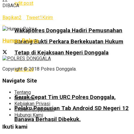
edit post
DIBACA
Bagikan
2
Tweet
1
Kirim
Wakapolres Donggala Hadiri Pemusnahan
Humas Polres
Barang Bukti Perkara Berkekuatan Hukum
Tetap di Kejaksaan Negeri Donggala
Copyright © 2018 Polres Donggala.
edit post
Navigate Site
Tentang
Gerak Cepat Tim URC Polres Donggala,
Advertise
Kebijakan Privasi
Pelaku Pencurian Tab Android SD Negeri 12
Syarat Penggunaan
Hubungi Kami
Banawa Berhasil Dibekuk.
Ikuti kami