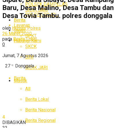
POLSEK DAMPELAS
Baru, Desa Malino, Desa Tambu dan
SIDIK JARI
Desa Tovia Tambu. polres donggala
POLSEK SOJOL
Berita
Layanan
oleh
Humas Polres
Galeri
26 Maret 2020
SPKT
pada
Berita Lokal
Hubungi Kami
0
SKCK
Jumat, 7 Agustus 2026
SIM
27
Donggala
°C
SIDIK JARI
Berita
Masuk
All
Berita Lokal
Berita Nasional
4
Berita Regional
DIBAGIKAN
22