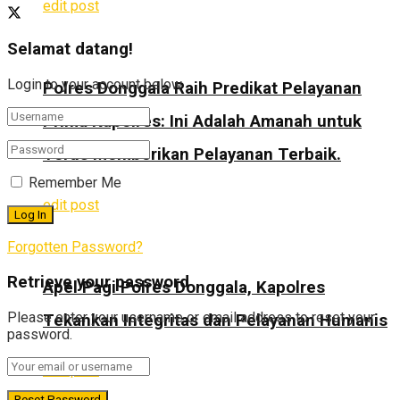
edit post
Selamat datang!
Login to your account below
Polres Donggala Raih Predikat Pelayanan
Prima Kapolres: Ini Adalah Amanah untuk
Terus Memberikan Pelayanan Terbaik.
Remember Me
edit post
Forgotten Password?
Retrieve your password
Apel Pagi Polres Donggala, Kapolres
Please enter your username or email address to reset your
Tekankan Integritas dan Pelayanan Humanis
password.
edit post