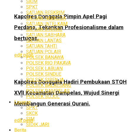
SIUM
SPKT
SATUAN RESKRIM
Kapolres Donggala Pimpin Apel Pagi
SATUAN NARKOBA
SATUAN INTELKAM
Perdana, Tekankan Profesionalisme dalam
SATUAN BINMAS
SATUAN SABHARA
bertugas.
SATUAN LANTAS
SATUAN TAHTI
SATUAN POLAIR
edit post
POLSEK BANAWA
POLSEK RIO PAKAVA
POLSEK LABUAN
POLSEK SINDUE
POLSEK SIRENJA
Kapolres Donggala Hadiri Pembukaan STQH
POLSEK BALAESANG
POLSEK DAMPELAS
XVII Kecamatan Dampelas, Wujud Sinergi
POLSEK SOJOL
Layanan
Membangun Generasi Qurani.
SPKT
SKCK
SIM
edit post
SIDIK JARI
Berita