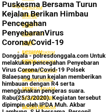
Puskesma Bersama Turun
Satuan
SIPROPAM
Kejalan Berikan Himbau
BAG OPS
SITIPOL
Pencegahan
BAG REN
SIKEU
PenyebaranVirus
BAG SUMDA
SIUM
Corona/Covid-19
SIWAS
SPKT
SIPROPAM
SATUAN RESKRIM
Donggala - polresdonggala.com Untuk
SITIPOL
SATUAN NARKOBA
melakukan pencegahan Penyebaran
Virus Corona/Covid-19 Polsek
SIKEU
SATUAN INTELKAM
Balaesang turun kejalan memberikan
SATUAN BINMAS
SIUM
himbauan dengan R4 serta
SATUAN SABHARA
SPKT
menggunakan pengeras suara.
Rabu(25/3/2020). Kegiatan tersebut
SATUAN LANTAS
SATUAN RESKRIM
dipimpin oleh IPDA Muh. Akbar
SATUAN TAHTI
SATUAN NARKOBA
Lambung, S.H bersama, Personil