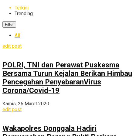
Terkini
Trending
Filter
All
edit post
POLRI, TNI dan Perawat Puskesma
Bersama Turun Kejalan Berikan Himbau
Pencegahan PenyebaranVirus
Corona/Covid-19
Kamis, 26 Maret 2020
edit post
Wakapolres Donggala Hadiri