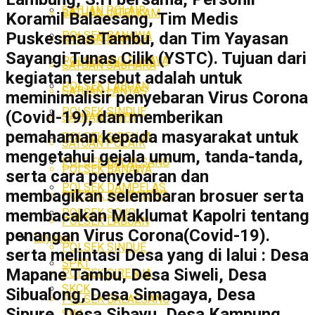
SATUAN POLAIR
SATUAN INTELKAM
Koramil Balaesang, Tim Medis
POLSEK BANAWA
Puskesmas Tambu, dan Tim Yayasan
SATUAN BINMAS
Sayangi Tunas Cilik (YSTC). Tujuan dari
POLSEK RIO PAKAVA
SATUAN SABHARA
kegiatan tersebut adalah untuk
POLSEK LABUAN
SATUAN LANTAS
meminimalisir penyebaran Virus Corona
POLSEK SINDUE
(Covid-19), dan memberikan
SATUAN TAHTI
pemahaman kepada masyarakat untuk
POLSEK SIRENJA
SATUAN POLAIR
mengetahui gejala umum, tanda-tanda,
POLSEK BALAESANG
POLSEK BANAWA
serta cara penyebaran dan
POLSEK DAMPELAS
membagikan selembaran brosuer serta
POLSEK RIO PAKAVA
POLSEK SOJOL
membacakan Maklumat Kapolri tentang
POLSEK LABUAN
penangan Virus Corona(Covid-19).
Layanan
POLSEK SINDUE
serta melintasi Desa yang di lalui : Desa
SPKT
Mapane Tambu, Desa Siweli, Desa
POLSEK SIRENJA
SKCK
Sibualong, Desa Simagaya, Desa
POLSEK BALAESANG
Sipure, Desa Sibayu, Desa Kampung
SIM