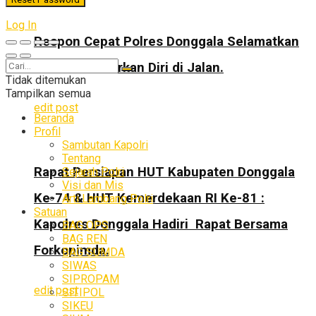
Log In
Respon Cepat Polres Donggala Selamatkan
Pria Tak Sadarkan Diri di Jalan.
Tidak ditemukan
Tampilkan semua
edit post
Beranda
Profil
Sambutan Kapolri
Tentang
Rapat Persiapan HUT Kabupaten Donggala
Sejarah Polri
Visi dan Mis
Ke-74 & HUT Kemerdekaan RI Ke-81 :
Arti Lambang Polri
Satuan
Kapolres Donggala Hadiri Rapat Bersama
BAG OPS
BAG REN
Forkopimda.
BAG SUMDA
SIWAS
SIPROPAM
edit post
SITIPOL
SIKEU