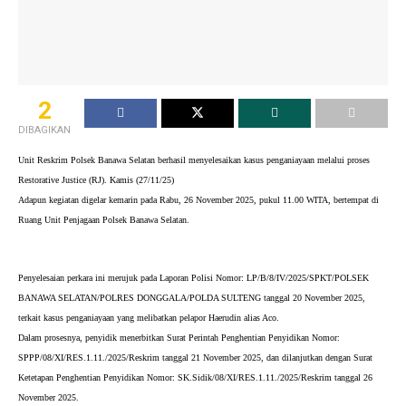
2
DIBAGIKAN
Unit Reskrim Polsek Banawa Selatan berhasil menyelesaikan kasus penganiayaan melalui proses
Restorative Justice (RJ). Kamis (27/11/25)
Adapun kegiatan digelar kemarin pada Rabu, 26 November 2025, pukul 11.00 WITA, bertempat di
Ruang Unit Penjagaan Polsek Banawa Selatan.
Penyelesaian perkara ini merujuk pada Laporan Polisi Nomor: LP/B/8/IV/2025/SPKT/POLSEK
BANAWA SELATAN/POLRES DONGGALA/POLDA SULTENG tanggal 20 November 2025,
terkait kasus penganiayaan yang melibatkan pelapor Haerudin alias Aco.
Dalam prosesnya, penyidik menerbitkan Surat Perintah Penghentian Penyidikan Nomor:
SPPP/08/XI/RES.1.11./2025/Reskrim tanggal 21 November 2025, dan dilanjutkan dengan Surat
Ketetapan Penghentian Penyidikan Nomor: SK.Sidik/08/XI/RES.1.11./2025/Reskrim tanggal 26
November 2025.