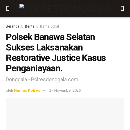
Beranda
Berita
Berita Lokal
Polsek Banawa Selatan
Sukses Laksanakan
Restorative Justice Kasus
Penganiayaan.
Donggala - Polresdonggala.com
oleh
Humas Polres
27 November 2025