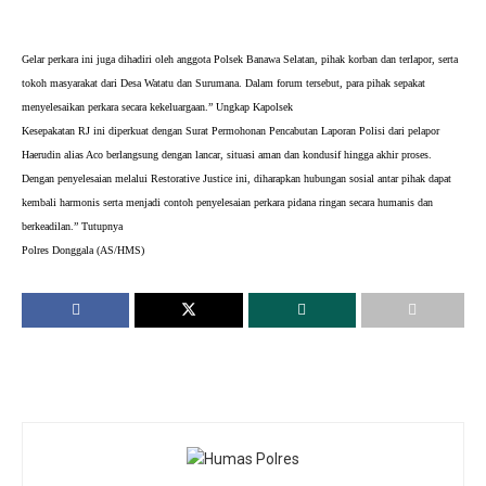
Gelar perkara ini juga dihadiri oleh anggota Polsek Banawa Selatan, pihak korban dan terlapor, serta
tokoh masyarakat dari Desa Watatu dan Surumana. Dalam forum tersebut, para pihak sepakat
menyelesaikan perkara secara kekeluargaan.” Ungkap Kapolsek
Kesepakatan RJ ini diperkuat dengan Surat Permohonan Pencabutan Laporan Polisi dari pelapor
Haerudin alias Aco berlangsung dengan lancar, situasi aman dan kondusif hingga akhir proses.
Dengan penyelesaian melalui Restorative Justice ini, diharapkan hubungan sosial antar pihak dapat
kembali harmonis serta menjadi contoh penyelesaian perkara pidana ringan secara humanis dan
berkeadilan.” Tutupnya
Polres Donggala (AS/HMS)