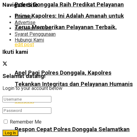
Polres Donggala Raih Predikat Pelayanan
Navigate Site
Prima Kapolres: Ini Adalah Amanah untuk
Tentang
Advertise
Terus Memberikan Pelayanan Terbaik.
Kebijakan Privasi
Syarat Penggunaan
Hubungi Kami
edit post
Ikuti kami
Apel Pagi Polres Donggala, Kapolres
Selamat datang!
Tekankan Integritas dan Pelayanan Humanis
Login to your account below
edit post
Remember Me
Respon Cepat Polres Donggala Selamatkan