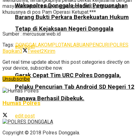
Menurutnya, tertangkapnya pelaku berkat kerjasama dengan
Wakapolres Donggala Hadiri Pemusnahan
masyarakat dan kesiap-siagaan personel yang bertugas
khususnya di pos Pam Operasi Ketupat.
***
Barang Bukti Perkara Berkekuatan Hukum
Tetap di Kejaksaan Negeri Donggala
Sumber : mercusuar.web.id
Tags:
DONGGALA
KOMPLOTAN
LABUAN
PENCURI
POLRES
edit post
Bagikan
3
Tweet
2
Kirim
Get real time update about this post categories directly on
your device, subscribe now.
Gerak Cepat Tim URC Polres Donggala,
Unsubscribe
Pelaku Pencurian Tab Android SD Negeri 12
Banawa Berhasil Dibekuk.
Humas Polres
edit post
Copyright © 2018 Polres Donggala.