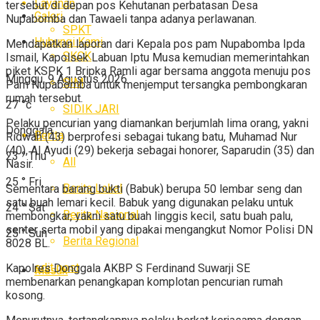
Layanan
tersebut di depan pos Kehutanan perbatasan Desa
Galeri
Nupabomba dan Tawaeli tanpa adanya perlawanan.
SPKT
Hubungi Kami
Mendapatkan laporan dari Kepala pos pam Nupabomba Ipda
SKCK
Ismail, Kapolsek Labuan Iptu Musa kemudian memerintahkan
piket KSPK 1 Bripka Ramli agar bersama anggota menuju pos
Minggu, 9 Agustus 2026
SIM
Pam Nupabomba untuk menjemput tersangka pembongkaran
rumah tersebut.
27
°c
SIDIK JARI
Pelaku pencurian yang diamankan berjumlah lima orang, yakni
Donggala
Berita
Ridwan (43) berprofesi sebagai tukang batu, Muhamad Nur
(40), Al Ayudi (29) bekerja sebagai honorer, Saparudin (35) dan
23
°
Thu
All
Nasir.
25
°
Fri
Berita Lokal
Sementara barang bukti (Babuk) berupa 50 lembar seng dan
satu buah lemari kecil. Babuk yang digunakan pelaku untuk
24
°
Sat
Berita Nasional
membongkar, yakni satu buah linggis kecil, satu buah palu,
senter serta mobil yang dipakai mengangkut Nomor Polisi DN
25
°
Sun
Berita Regional
8028 BL.
edit post
Kapolres Donggala AKBP S Ferdinand Suwarji SE
Masuk
membenarkan penangkapan komplotan pencurian rumah
kosong.