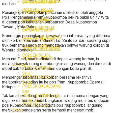
POLSEK RIO PAKAVA
SATUAN SABHARA
dini hari.
POLSEK LABUAN
SATUAN LANTAS
Penangkapan kompotan pencurian dilakukan oleh anggota
Pos Pengamanan (Pam) Nupabomba sekira pukul 04.47 Wita
POLSEK SINDUE
SATUAN TAHTI
di depan pos kehutanan perbatasan Desa Nupabomba –
Tawaeli, Kota Palu.
POLSEK SIRENJA
SATUAN POLAIR
Kronologis penangkapan berawal dari informasi yang diterima
POLSEK BALAESANG
POLSEK BANAWA
oleh korban atas nama Slamet Edi Santoso dari seorang supir
truk bernama Fuad yang mengatakan bahwa warung korban di
POLSEK DAMPELAS
POLSEK RIO PAKAVA
Wentira dibongkar.
POLSEK SOJOL
POLSEK LABUAN
Menurut Fuad, saat melintas di depan warung korban, ia
melihat banyak orang membongkar seng warung dan dimuat di
Layanan
POLSEK SINDUE
mobil bak terbuka warna hitam dengan kode plat BL.
SPKT
POLSEK SIRENJA
Mendengar lnformasi itu, korban bersama rekannya
melaporkan kejadian itu ke pos Pam Nupabomba Operasi
SKCK
POLSEK BALAESANG
Ketupat.
SIM
POLSEK DAMPELAS
Tak lama berselang, mobil dengan ciri-ciri sama dengan yang
SIDIK JARI
digunakan memuat hasil bongkaran warung melintas di depan
POLSEK SOJOL
pos Nupabomba. Tiga anggota pos Nupabomba langsung
Berita
melakukan pengejaran serta berhasil mencegat mobil