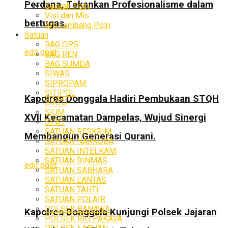
Perdana, Tekankan Profesionalisme dalam
Sejarah Polri
Visi dan Mis
bertugas.
Arti Lambang Polri
Satuan
BAG OPS
edit post
BAG REN
BAG SUMDA
SIWAS
SIPROPAM
SITIPOL
Kapolres Donggala Hadiri Pembukaan STQH
SIKEU
SIUM
XVII Kecamatan Dampelas, Wujud Sinergi
SPKT
SATUAN RESKRIM
Membangun Generasi Qurani.
SATUAN NARKOBA
SATUAN INTELKAM
SATUAN BINMAS
edit post
SATUAN SABHARA
SATUAN LANTAS
SATUAN TAHTI
SATUAN POLAIR
POLSEK BANAWA
Kapolres Donggala Kunjungi Polsek Jajaran
POLSEK RIO PAKAVA