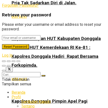
Pria Tak Sadarkan Diri di Jalan.
Forgotten Password?
Retrieve your password
edit post
Please enter your username or email address to reset your
password.
Rapat Persiapan HUT Kabupaten Donggala
Ke-74 & HUT Kemerdekaan RI Ke-81 :
Log In
Kapolres Donggala Hadiri Rapat Bersama
Forkopimda.
edit post
Tidak ditemukan
Tampilkan semua
Beranda
Profil
Kapolres Donggala Pimpin Apel Pagi
Sambutan Kapolri
Tentang