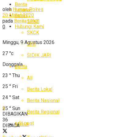
Berita
oleh
Humas Polres
Layanan
20 Maret 2020
Galeri
pada
Berita Lokal
SPKT
Hubungi Kami
0
SKCK
Minggu, 9 Agustus 2026
SIM
27
°c
SIDIK JARI
Donggala
Berita
23
°
Thu
All
25
°
Fri
Berita Lokal
24
°
Sat
Berita Nasional
6
25
°
Sun
Berita Regional
DIBAGIKAN
36
edit post
Masuk
DIBACA