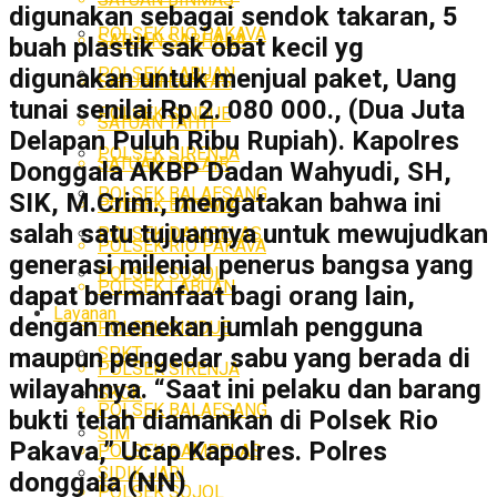
digunakan sebagai sendok takaran, 5
POLSEK RIO PAKAVA
SATUAN SABHARA
buah plastik sak obat kecil yg
POLSEK LABUAN
digunakan untuk menjual paket, Uang
SATUAN LANTAS
tunai senilai Rp 2. 080 000., (Dua Juta
POLSEK SINDUE
SATUAN TAHTI
Delapan Puluh Ribu Rupiah). Kapolres
POLSEK SIRENJA
SATUAN POLAIR
Donggala AKBP Dadan Wahyudi, SH,
POLSEK BALAESANG
SIK, M.Crim., mengatakan bahwa ini
POLSEK BANAWA
salah satu tujuannya untuk mewujudkan
POLSEK DAMPELAS
POLSEK RIO PAKAVA
generasi milenial penerus bangsa yang
POLSEK SOJOL
POLSEK LABUAN
dapat bermanfaat bagi orang lain,
Layanan
dengan menekan jumlah pengguna
POLSEK SINDUE
SPKT
maupun pengedar sabu yang berada di
POLSEK SIRENJA
wilayahnya. “Saat ini pelaku dan barang
SKCK
POLSEK BALAESANG
bukti telah diamankan di Polsek Rio
SIM
Pakava,” Ucap Kapolres. Polres
POLSEK DAMPELAS
SIDIK JARI
donggala (NN)
POLSEK SOJOL