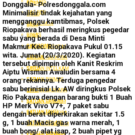
BAG OPS
SITIPOL
Donggala- Polresdonggala.com
Minimalisir tindak kejahatan yang
BAG REN
SIKEU
mengganggu kamtibmas, Polsek
BAG SUMDA
SIUM
Riopakava berhasil meringkus pegedar
SIWAS
SPKT
sabu yang berada di Desa Minti
Makmur Kec. Riopakava Pukul 01.15
SIPROPAM
SATUAN RESKRIM
wita. Jumat (20/3/2020). Kegiatan
SITIPOL
SATUAN NARKOBA
tersebut dipimpin oleh Kanit Reskrim
SIKEU
SATUAN INTELKAM
Aiptu Wisman Awaludin bersama 4
SATUAN BINMAS
SIUM
orang rekannya. Terduga pengedar
sabu berinisial Lk. AW diringkus Polsek
SATUAN SABHARA
SPKT
Rio Pakava dengan barang bukti 1 Buah
SATUAN LANTAS
SATUAN RESKRIM
HP Merk Vivo V7+, 7 paket sabu
SATUAN TAHTI
SATUAN NARKOBA
dengan berat diperkirakan sekitar 1.5
g, 1 buah Macis gas warna merah, 1
SATUAN POLAIR
SATUAN INTELKAM
buah bong/ alat isap, 2 buah pipet yg
POLSEK BANAWA
SATUAN BINMAS