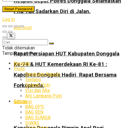
Respon Cepat Polres Donggala Selamatkan
Pria Tak Sadarkan Diri di Jalan.
Log In
edit post
Tidak ditemukan
Tampilkan semua
Rapat Persiapan HUT Kabupaten Donggala
Beranda
Ke-74 & HUT Kemerdekaan RI Ke-81 :
Profil
Sambutan Kapolri
Kapolres Donggala Hadiri Rapat Bersama
Tentang
Sejarah Polri
Forkopimda.
Visi dan Mis
Arti Lambang Polri
Satuan
edit post
BAG OPS
BAG REN
BAG SUMDA
SIWAS
Kapolres Donggala Pimpin Apel Pagi