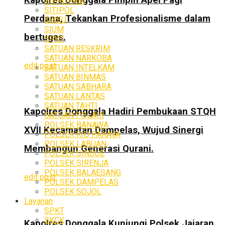
SIPROPAM
SITIPOL
Perdana, Tekankan Profesionalisme dalam
SIKEU
SIUM
bertugas.
SPKT
SATUAN RESKRIM
SATUAN NARKOBA
edit post
SATUAN INTELKAM
SATUAN BINMAS
SATUAN SABHARA
SATUAN LANTAS
SATUAN TAHTI
Kapolres Donggala Hadiri Pembukaan STQH
SATUAN POLAIR
POLSEK BANAWA
XVII Kecamatan Dampelas, Wujud Sinergi
POLSEK RIO PAKAVA
POLSEK LABUAN
Membangun Generasi Qurani.
POLSEK SINDUE
POLSEK SIRENJA
POLSEK BALAESANG
edit post
POLSEK DAMPELAS
POLSEK SOJOL
Layanan
SPKT
SKCK
Kapolres Donggala Kunjungi Polsek Jajaran