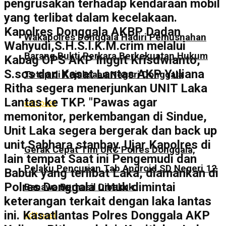
pengrusakan terhadap kendaraan mobil
yang terlibat dalam kecelakaan.
Kapolres Donggala AKBP Dadan
Wakapolres Donggala Hadiri Pemusnahan
Wahyudi,S.H.S.I.K.M.crim melalui
Barang Bukti Perkara Berkekuatan Hukum
Kabag OPS AKP Inggit Krisdwianto,
S.sos dan Kasat Lantas AKP Yuliana
Tetap di Kejaksaan Negeri Donggala
Ritha segera menerjunkan UNIT Laka
Lantas ke TKP. "Pawas agar
edit post
memonitor, perkembangan di Sindue,
Unit Laka segera bergerak dan back up
unit Sabhara stanbay. Ujar Kapolres di
Gerak Cepat Tim URC Polres Donggala,
lain tempat Saat ini Pengemudi dan
Pelaku Pencurian Tab Android SD Negeri 12
Babuk yang terlibat Laka, diamankan di
Polres Donggala untuk dimintai
Banawa Berhasil Dibekuk.
keterangan terkait dengan laka lantas
ini. Kasatlantas Polres Donggala AKP
edit post