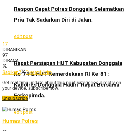
Respon Cepat Polres Donggala Selamatkan
Pria Tak Sadarkan Diri di Jalan.
edit post
17
DIBAGIKAN
97
DIBACA
Rapat Persiapan HUT Kabupaten Donggala
Bagikan
7
Tweet
4
Kirim
Ke-74 & HUT Kemerdekaan RI Ke-81 :
Get real time update about this post categories directly on
Kapolres Donggala Hadiri Rapat Bersama
your device, subscribe now.
Forkopimda.
Unsubscribe
edit post
Humas Polres