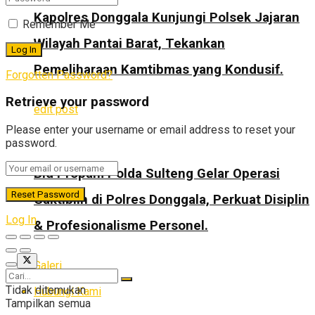
Kapolres Donggala Kunjungi Polsek Jajaran
Remember Me
Wilayah Pantai Barat, Tekankan
Pemeliharaan Kamtibmas yang Kondusif.
Forgotten Password?
Retrieve your password
edit post
Please enter your username or email address to reset your
password.
Bid Propam Polda Sulteng Gelar Operasi
Gaktiblin di Polres Donggala, Perkuat Disiplin
Log In
& Profesionalisme Personel.
Galeri
Tidak ditemukan
Hubungi Kami
Tampilkan semua