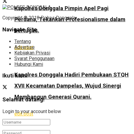
Kapolres Donggala Pimpin Apel Pagi
Copyright © 2018 Polres Donggala.
Perdana, Tekankan Profesionalisme dalam
Navigate Site
bertugas.
Tentang
Advertise
edit post
Kebijakan Privasi
Syarat Penggunaan
Hubungi Kami
Kapolres Donggala Hadiri Pembukaan STQH
Ikuti kami
XVII Kecamatan Dampelas, Wujud Sinergi
Membangun Generasi Qurani.
Selamat datang!
Login to your account below
edit post