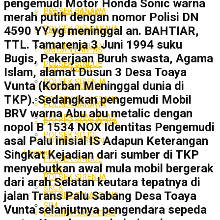
pengemudi Motor Honda Sonic warna
POLSEK BANAWA
SATUAN BINMAS
merah putih dengan nomor Polisi DN
POLSEK RIO PAKAVA
4590 YY yg meninggal an. BAHTIAR,
SATUAN SABHARA
TTL. Tamarenja 3 Juni 1994 suku
POLSEK LABUAN
SATUAN LANTAS
Bugis, Pekerjaan Buruh swasta, Agama
POLSEK SINDUE
SATUAN TAHTI
Islam, alamat Dusun 3 Desa Toaya
POLSEK SIRENJA
Vunta (Korban Meninggal dunia di
SATUAN POLAIR
TKP). Sedangkan pengemudi Mobil
POLSEK BALAESANG
POLSEK BANAWA
BRV warna Abu abu metalic dengan
POLSEK DAMPELAS
POLSEK RIO PAKAVA
nopol B 1534 NOX Identitas Pengemudi
POLSEK SOJOL
asal Palu inisial IS Adapun Keterangan
POLSEK LABUAN
Layanan
Singkat Kejadian dari sumber di TKP
POLSEK SINDUE
menyebutkan awal mula mobil bergerak
SPKT
POLSEK SIRENJA
dari arah Selatan keutara tepatnya di
SKCK
jalan Trans Palu Sabang Desa Toaya
POLSEK BALAESANG
SIM
Vunta selanjutnya pengendara sepeda
POLSEK DAMPELAS