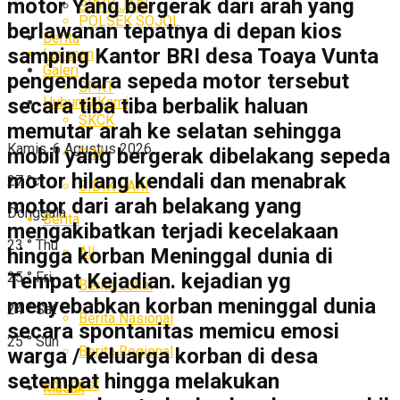
motor Yang bergerak dari arah yang
SIDIK JARI
POLSEK SOJOL
berlawanan tepatnya di depan kios
Berita
samping Kantor BRI desa Toaya Vunta
Layanan
Galeri
pengendara sepeda motor tersebut
SPKT
Hubungi Kami
secara tiba tiba berbalik haluan
SKCK
memutar arah ke selatan sehingga
Kamis, 6 Agustus 2026
mobil yang bergerak dibelakang sepeda
SIM
motor hilang kendali dan menabrak
27
°c
SIDIK JARI
motor dari arah belakang yang
Donggala
Berita
mengakibatkan terjadi kecelakaan
23
°
Thu
All
hingga korban Meninggal dunia di
25
°
Fri
Tempat Kejadian. kejadian yg
Berita Lokal
menyebabkan korban meninggal dunia
24
°
Sat
Berita Nasional
secara spontanitas memicu emosi
25
°
Sun
Berita Regional
warga / keluarga korban di desa
setempat hingga melakukan
edit post
Masuk