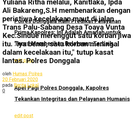
Yuliana Ritha melalui, Kanitlaka, Ipda
Ali Bakareng,S.H membenarkan dengan
peristiwa kecelakaan maut di jalan
Polres Donggala Raih Predikat Pelayanan
Trans Palu-Sabang Desa Toaya Vunta
Prima Kapolres: Ini Adalah Amanah untuk
Kec.Sindue merenggut satu korban jiwa
itu. "Iya benar, satu korban meningal
Terus Memberikan Pelayanan Terbaik.
dalam kecelakaan itu," tutup kasat
lantas. Polres Donggala
edit post
oleh
Humas Polres
20 Februari 2020
pada
Berita Lokal
Apel Pagi Polres Donggala, Kapolres
0
Tekankan Integritas dan Pelayanan Humanis
edit post