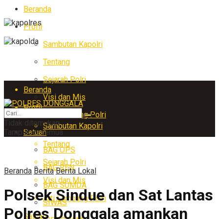
Beranda
Profil
Sambutan Kapolri
Tentang
Sejarah Polri
Beranda
Visi dan Mis
Profil
Arti Lambang Polri
Tidak ditemukan
Sambutan Kapolri
Tampilkan semua
Satuan
Tentang
BAG OPS
Sejarah Polri
BAG REN
Beranda
Berita
Berita Lokal
Visi dan Mis
BAG SUMDA
Polsek Sindue dan Sat Lantas
Arti Lambang Polri
SIWAS
Polres Donggala amankan
Satuan