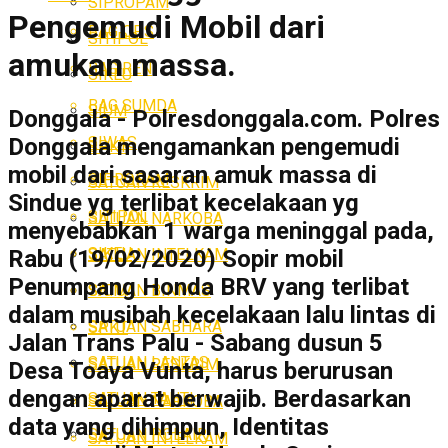
SIPROPAM
Pengemudi Mobil dari
BAG OPS
SITIPOL
amukan massa.
BAG REN
SIKEU
BAG SUMDA
SIUM
Donggala - Polresdonggala.com. Polres
SIWAS
Donggala mengamankan pengemudi
SPKT
mobil dari sasaran amuk massa di
SIPROPAM
SATUAN RESKRIM
Sindue yg terlibat kecelakaan yg
SITIPOL
SATUAN NARKOBA
menyebabkan 1 warga meninggal pada,
SIKEU
SATUAN INTELKAM
Rabu (19/02/2020) Sopir mobil
Penumpang Honda BRV yang terlibat
SATUAN BINMAS
SIUM
dalam musibah kecelakaan lalu lintas di
SATUAN SABHARA
SPKT
Jalan Trans Palu - Sabang dusun 5
SATUAN LANTAS
SATUAN RESKRIM
Desa Toaya Vunta, harus berurusan
dengan aparat berwajib. Berdasarkan
SATUAN TAHTI
SATUAN NARKOBA
data yang dihimpun, Identitas
SATUAN POLAIR
SATUAN INTELKAM