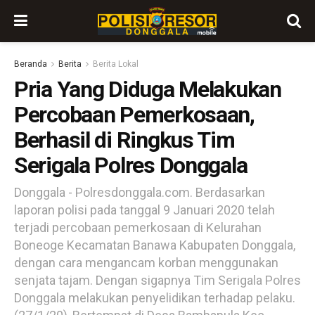
Beranda
Berita
Berita Lokal
Pria Yang Diduga Melakukan
Percobaan Pemerkosaan,
Berhasil di Ringkus Tim
Serigala Polres Donggala
Donggala - Polresdonggala.com. Berdasarkan
laporan polisi pada tanggal 9 Januari 2020 telah
terjadi percobaan pemerkosaan di Kelurahan
Boneoge Kecamatan Banawa Kabupaten Donggala,
dengan cara mengancam korban menggunakan
senjata tajam. Dengan sigapnya Tim Serigala Polres
Donggala melakukan penyelidikan terhadap pelaku.