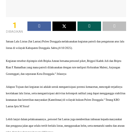
1
DIBAGIKAN
Satuan Lalu Lintas (Sat Lantas) Polres Donggala melaksanakan kegiatan patroli dan pengaturan arus lalu
lintas di wilayah Kabupaten Donggala. Sabtu,(4/10/2025).
Kegiatan tersebut dipimpin oleh Bripka Amran bersama personel piket, Brigpol Kadek Adi dan Briptu
Rian F. Ramadhan yang mana patroli dilaksanakan dengan rute meliputi Kelurahan Maleni, Anjungan
Gonenggati, dan seputaran Kota Donggala.” Jelasnya
Adapun Tujuan dari kegiatan ini adalah untuk mengantisipasi potensi kemacetan, mencegah terjadinya
kecelakaan lalu lintas, serta mengantisipasi aktivitas kelompok radikal yang dapat mengganggu stabilitas
keamanan dan ketertiban masyarakat (Kamtibmas) di wilayah hukum Polres Donggala.” Terang KBO
Lantas Iptu M.Yusuf
Lebih lanjut dalam pelaksanaannya , personel Sat Lantas juga memberikan imbauan kepada masyarakat
dan pengguna jalan agar selalu tertib berlalu lintas, menggunakan helm, serta mematuhi rambu dan aturan