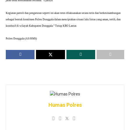
jalan demi keselamatan bersama.” Ujarnya
Kegiatan patroli dan pengaturan seperti ini akan terus dilaksanakan secara rutin dan berkesinambungan
sebagai bentuk komitmen Polres Donggala dalam menciptakan situasi lalu lintas yang aman, tertib, dan
kondusif di wilayah Kabupaten Donggala.” Tutup KBO Lantas
Polres Donggala (AS/HMS)
Humas Polres