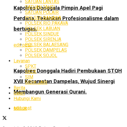
SATUAN LANTAS
SATUAN TAHTI
Kapolres Donggala Pimpin Apel Pagi
SATUAN POLAIR
POLSEK BANAWA
Perdana, Tekankan Profesionalisme dalam
POLSEK RIO PAKAVA
POLSEK LABUAN
bertugas.
POLSEK SINDUE
POLSEK SIRENJA
POLSEK BALAESANG
edit post
POLSEK DAMPELAS
POLSEK SOJOL
Layanan
SPKT
Kapolres Donggala Hadiri Pembukaan STQH
SKCK
SIM
XVII Kecamatan Dampelas, Wujud Sinergi
SIDIK JARI
Berita
Membangun Generasi Qurani.
Galeri
Hubungi Kami
edit post
Masuk