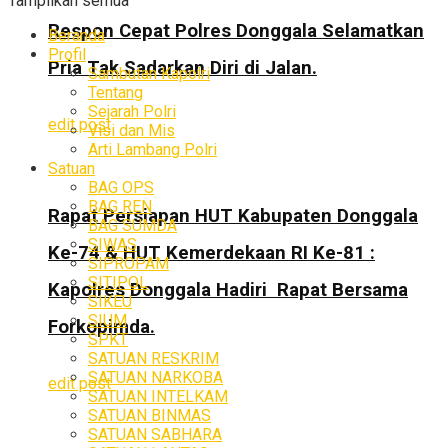
Tampilkan semua
Respon Cepat Polres Donggala Selamatkan
Beranda
Profil
Pria Tak Sadarkan Diri di Jalan.
Sambutan Kapolri
Tentang
Sejarah Polri
edit post
Visi dan Mis
Arti Lambang Polri
Satuan
BAG OPS
BAG REN
Rapat Persiapan HUT Kabupaten Donggala
BAG SUMDA
SIWAS
Ke-74 & HUT Kemerdekaan RI Ke-81 :
SIPROPAM
SITIPOL
Kapolres Donggala Hadiri Rapat Bersama
SIKEU
SIUM
Forkopimda.
SPKT
SATUAN RESKRIM
SATUAN NARKOBA
edit post
SATUAN INTELKAM
SATUAN BINMAS
SATUAN SABHARA