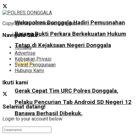
Wakapolres Donggala Hadiri Pemusnahan
Copyright © 2018 Polres Donggala.
Barang Bukti Perkara Berkekuatan Hukum
Navigate Site
Tetap di Kejaksaan Negeri Donggala
Tentang
Advertise
Kebijakan Privasi
edit post
Syarat Penggunaan
Hubungi Kami
Ikuti kami
Gerak Cepat Tim URC Polres Donggala,
Pelaku Pencurian Tab Android SD Negeri 12
Selamat datang!
Banawa Berhasil Dibekuk.
Login to your account below
edit post