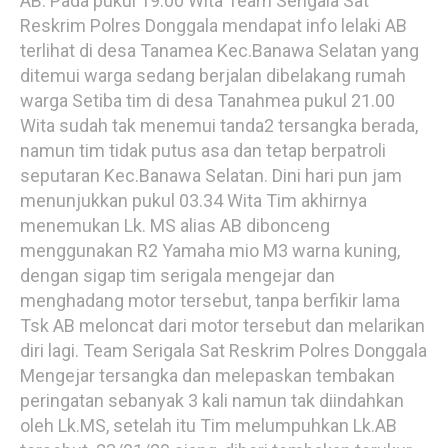
AB. Pada pukul 19.00 Wita Team Serigala Sat
Reskrim Polres Donggala mendapat info lelaki AB
terlihat di desa Tanamea Kec.Banawa Selatan yang
ditemui warga sedang berjalan dibelakang rumah
warga Setiba tim di desa Tanahmea pukul 21.00
Wita sudah tak menemui tanda2 tersangka berada,
namun tim tidak putus asa dan tetap berpatroli
seputaran Kec.Banawa Selatan. Dini hari pun jam
menunjukkan pukul 03.34 Wita Tim akhirnya
menemukan Lk. MS alias AB dibonceng
menggunakan R2 Yamaha mio M3 warna kuning,
dengan sigap tim serigala mengejar dan
menghadang motor tersebut, tanpa berfikir lama
Tsk AB meloncat dari motor tersebut dan melarikan
diri lagi. Team Serigala Sat Reskrim Polres Donggala
Mengejar tersangka dan melepaskan tembakan
peringatan sebanyak 3 kali namun tak diindahkan
oleh Lk.MS, setelah itu Tim melumpuhkan Lk.AB