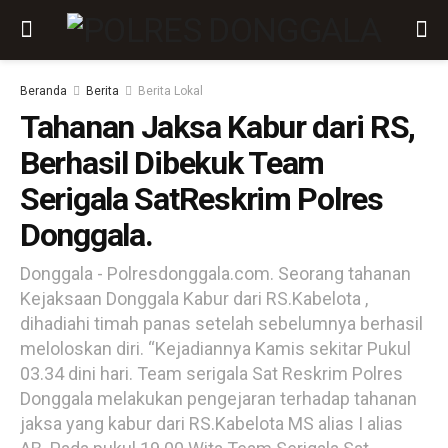
Beranda
Berita
Berita Lokal
Tahanan Jaksa Kabur dari RS,
Berhasil Dibekuk Team
Serigala SatReskrim Polres
Donggala.
Donggala - Polresdonggala.com. Seorang tahanan
Kejaksaan Donggala Kabur dari RS.Kabelota ,
dihadiahi timah panas setelah sebelumnya berhasil
meloloskan diri. “Kejadiannya Kamis sekitar Pukul
03.34 dini hari. Team serigala Sat Reskrim Polres
Donggala melakukan pengejaran terhadap tahanan
jaksa yang kabur dari RS.Kabelota MS alias I alias