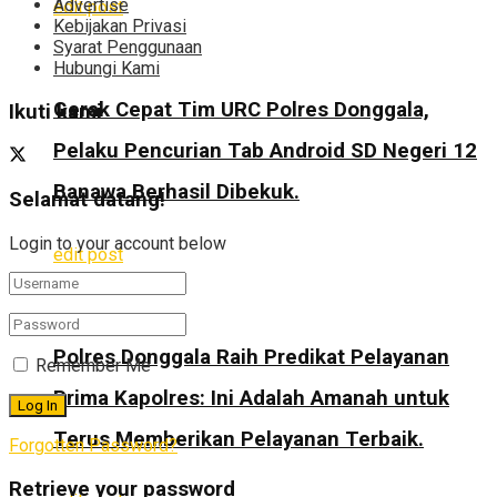
Advertise
edit post
Kebijakan Privasi
Syarat Penggunaan
Hubungi Kami
Gerak Cepat Tim URC Polres Donggala,
Ikuti kami
Pelaku Pencurian Tab Android SD Negeri 12
Banawa Berhasil Dibekuk.
Selamat datang!
Login to your account below
edit post
Polres Donggala Raih Predikat Pelayanan
Remember Me
Prima Kapolres: Ini Adalah Amanah untuk
Terus Memberikan Pelayanan Terbaik.
Forgotten Password?
Retrieve your password