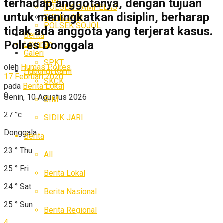
terhadap anggotanya, dengan tujuan
POLSEK DAMPELAS
untuk meningkatkan disiplin, berharap
SIDIK JARI
POLSEK SOJOL
tidak ada anggota yang terjerat kasus.
Berita
Polres Donggala
Layanan
Galeri
SPKT
oleh
Humas Polres
Hubungi Kami
17 Februari 2020
SKCK
pada
Berita Lokal
0
Senin, 10 Agustus 2026
SIM
27
°c
SIDIK JARI
Donggala
Berita
23
°
Thu
All
25
°
Fri
Berita Lokal
24
°
Sat
Berita Nasional
25
°
Sun
Berita Regional
4