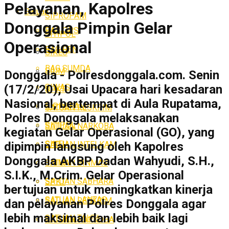
Pelayanan, Kapolres
Satuan
SIPROPAM
Donggala Pimpin Gelar
BAG OPS
SITIPOL
Operasional
BAG REN
SIKEU
BAG SUMDA
SIUM
Donggala - Polresdonggala.com. Senin
SIWAS
(17/2/20), Usai Upacara hari kesadaran
SPKT
Nasional, bertempat di Aula Rupatama,
SIPROPAM
SATUAN RESKRIM
Polres Donggala melaksanakan
SITIPOL
SATUAN NARKOBA
kegiatan Gelar Operasional (GO), yang
SIKEU
SATUAN INTELKAM
dipimpin langsung oleh Kapolres
Donggala AKBP Dadan Wahyudi, S.H.,
SATUAN BINMAS
SIUM
S.I.K., M.Crim. Gelar Operasional
SATUAN SABHARA
SPKT
bertujuan untuk meningkatkan kinerja
SATUAN LANTAS
SATUAN RESKRIM
dan pelayanan Polres Donggala agar
lebih maksimal dan lebih baik lagi
SATUAN TAHTI
SATUAN NARKOBA