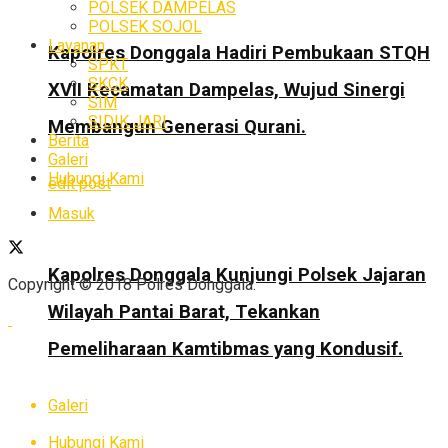
POLSEK DAMPELAS
POLSEK SOJOL
Layanan
Kapolres Donggala Hadiri Pembukaan STQH
SPKT
SKCK
XVII Kecamatan Dampelas, Wujud Sinergi
SIM
SIDIK JARI
Membangun Generasi Qurani.
Berita
Galeri
Hubungi Kami
edit post
Masuk
Kapolres Donggala Kunjungi Polsek Jajaran
Copyright © 2018 Polres Donggala.
Wilayah Pantai Barat, Tekankan
Pemeliharaan Kamtibmas yang Kondusif.
Galeri
Hubungi Kami