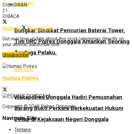
edit post
Masuk
DIBAGIKAN
21
DIBACA
Bagikan
2
Tweet
1
Kirim
Bongkar Sindikat Pencurian Baterai Tower,
Get real time update about this post categories directly on
Tim URC Polres Donggala Amankan Seorang
your device, subscribe now.
Terduga Pelaku.
Unsubscribe
edit post
Humas Polres
Wakapolres Donggala Hadiri Pemusnahan
Copyright © 2018 Polres Donggala.
Barang Bukti Perkara Berkekuatan Hukum
Navigate Site
Tetap di Kejaksaan Negeri Donggala
Tentang