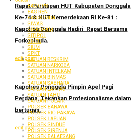
Rapat Persiapan HUT Kabupaten Donggala
BAG OPS
BAG REN
Ke-74 & HUT Kemerdekaan RI Ke-81 :
BAG SUMDA
SIWAS
Kapolres Donggala Hadiri Rapat Bersama
SIPROPAM
SITIPOL
Forkopimda.
SIKEU
SIUM
SPKT
edit post
SATUAN RESKRIM
SATUAN NARKOBA
SATUAN INTELKAM
SATUAN BINMAS
SATUAN SABHARA
Kapolres Donggala Pimpin Apel Pagi
SATUAN LANTAS
SATUAN TAHTI
Perdana, Tekankan Profesionalisme dalam
SATUAN POLAIR
POLSEK BANAWA
bertugas.
POLSEK RIO PAKAVA
POLSEK LABUAN
POLSEK SINDUE
edit post
POLSEK SIRENJA
POLSEK BALAESANG