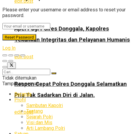
edit post
Please enter your username or email address to reset your
password.
Apel Pagi Polres Donggala, Kapolres
Tekankan Integritas dan Pelayanan Humanis
Log In
edit post
Tidak ditemukan
Tampilkan semua
Respon Cepat Polres Donggala Selamatkan
Beranda
Pria Tak Sadarkan Diri di Jalan.
Profil
Sambutan Kapolri
Tentang
edit post
Sejarah Polri
Visi dan Mis
Arti Lambang Polri
Satuan