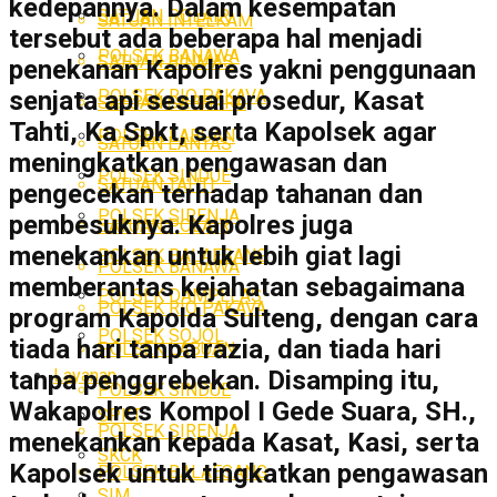
kedepannya. Dalam kesempatan
SATUAN POLAIR
SATUAN INTELKAM
tersebut ada beberapa hal menjadi
POLSEK BANAWA
SATUAN BINMAS
penekanan Kapolres yakni penggunaan
POLSEK RIO PAKAVA
senjata api sesuai prosedur, Kasat
SATUAN SABHARA
Tahti, Ka Spkt, serta Kapolsek agar
POLSEK LABUAN
SATUAN LANTAS
meningkatkan pengawasan dan
POLSEK SINDUE
SATUAN TAHTI
pengecekan terhadap tahanan dan
POLSEK SIRENJA
pembesuknya. Kapolres juga
SATUAN POLAIR
menekankan untuk lebih giat lagi
POLSEK BALAESANG
POLSEK BANAWA
memberantas kejahatan sebagaimana
POLSEK DAMPELAS
POLSEK RIO PAKAVA
program Kapolda Sulteng, dengan cara
POLSEK SOJOL
tiada hari tanpa razia, dan tiada hari
POLSEK LABUAN
Layanan
tanpa penggrebekan. Disamping itu,
POLSEK SINDUE
Wakapolres Kompol I Gede Suara, SH.,
SPKT
POLSEK SIRENJA
menekankan kepada Kasat, Kasi, serta
SKCK
Kapolsek untuk tingkatkan pengawasan
POLSEK BALAESANG
SIM