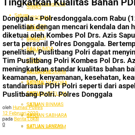
Tingkatkan Kualitas Bahan PDH
Arti Lambang Polri
SIWAS
Satuan
Donggala - Polresdonggala.com Rabu (12
SIPROPAM
penelitian dengan mencari kendala dan 
BAG OPS
SITIPOL
diketuai oleh Kombes Pol Drs. Azis Sa
BAG REN
SIKEU
serta personil Polres Donggala. Bertem
BAG SUMDA
SIUM
penelitian, Puslitbang Polri dapat meny
Tim Puslitbang Polri Kombes Pol Drs. Az
SIWAS
SPKT
meningkatkan standar kualitas bahan ba
SIPROPAM
SATUAN RESKRIM
keamanan, kenyamanan, kesehatan, kean
SITIPOL
SATUAN NARKOBA
standarisasi PDH Polri seperti dari aspe
Puslitbang Polri. Polres Donggala
SIKEU
SATUAN INTELKAM
SATUAN BINMAS
SIUM
oleh
Humas Polres
12 Februari 2020
SATUAN SABHARA
SPKT
pada
Berita Lokal
0
SATUAN LANTAS
SATUAN RESKRIM