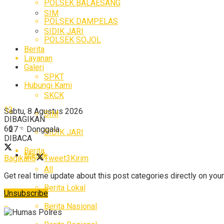
POLSEK BALAESANG
SIM
POLSEK DAMPELAS
SIDIK JARI
POLSEK SOJOL
Berita
Layanan
Galeri
SPKT
Hubungi Kami
SKCK
12
Sabtu, 8 Agustus 2026
SIM
DIBAGIKAN
66
27
Donggala
°C
SIDIK JARI
DIBACA
Berita
Masuk
Bagikan
5
Tweet
3
Kirim
All
Get real time update about this post categories directly on you
Berita Lokal
Unsubscribe
Berita Nasional