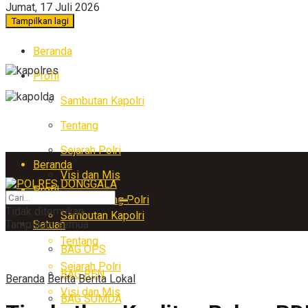
Jumat, 17 Juli 2026
Tampilkan lagi
Beranda
Profil
Sambutan Kapolri
Tentang
Sejarah Polri
Beranda
Visi dan Mis
Profil
Arti Lambang Polri
Tidak ditemukan
Sambutan Kapolri
Tampilkan semua
Satuan
Tentang
BAG OPS
Sejarah Polri
BAG REN
Beranda
Berita
Berita Lokal
Visi dan Mis
BAG SUMDA