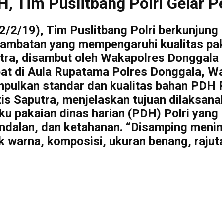
, Tim Puslitbang Polri Gelar Pe
/2/19), Tim Puslitbang Polri berkunjung
hambatan yang mempengaruhi kualitas paka
putra, disambut oleh Wakapolres Donggal
pat di Aula Rupatama Polres Donggala, Wa
impulkan standar dan kualitas bahan PDH
is Saputra, menjelaskan tujuan dilaksana
ku pakaian dinas harian (PDH) Polri yang
dalan, dan ketahanan. “Disamping menin
k warna, komposisi, ukuran benang, rajuta