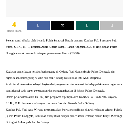
4
DIBAGIKAN
Setelah resmi dibuka oleh Irwasda Polda Sulawesi Tengah bersama Kombes Pol. Purwanto Puji 
Sutan, S.I.K., M.H., kegiatan Audit Kinerja Tahap I Tahun Anggaran 2026 di lingkungan Polres 
Donggala resmi memasuki tahapan pemeriksaan.Kamis (7/5/26)
Kegiatan pemeriksaan tersebut berlangsung di Gedung Yeri Mamentiwalo Polres Donggala dan 
dijadwalkan berlangsung selama dua hari.” Terang Kasihumas Iptu Andi Marjianto
Audit ini dilaksanakan sebagai bagian dari pengawasan dan evaluasi terhadap pelaksanaan tugas serta 
administrasi pada aspek perencanaan dan pengorganisasian di jajaran Polres Donggala.
Dalam pelaksanaan audit kali ini, tim pengawas dipimpin oleh Kombes Pol. Yudi Arto Wiyono, 
S.I.K., M.H. bersama rombongan tim pemeriksa dari Itwasda Polda Sulteng.
Kombes Pol. Yudi Arto Wiyono menyampaikan bahwa pemeriksaan diawali terhadap seluruh Polsek 
jajaran Polres Donggala, kemudian dilanjutkan dengan pemeriksaan terhadap satuan fungsi (Satfung) 
di tingkat Polres pada hari berikutnya.