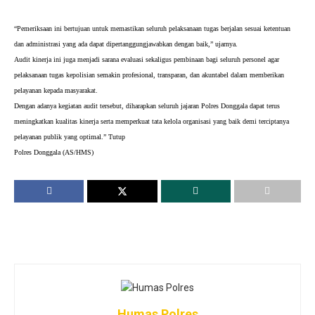
“Pemeriksaan ini bertujuan untuk memastikan seluruh pelaksanaan tugas berjalan sesuai ketentuan 
dan administrasi yang ada dapat dipertanggungjawabkan dengan baik,” ujarnya.
Audit kinerja ini juga menjadi sarana evaluasi sekaligus pembinaan bagi seluruh personel agar 
pelaksanaan tugas kepolisian semakin profesional, transparan, dan akuntabel dalam memberikan 
pelayanan kepada masyarakat.
Dengan adanya kegiatan audit tersebut, diharapkan seluruh jajaran Polres Donggala dapat terus 
meningkatkan kualitas kinerja serta memperkuat tata kelola organisasi yang baik demi terciptanya 
pelayanan publik yang optimal.” Tutup
Polres Donggala (AS/HMS)
Humas Polres