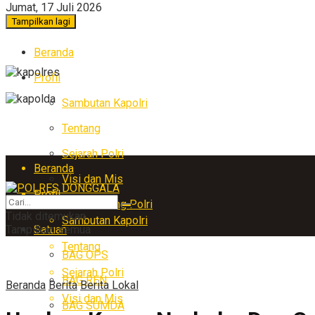
Jumat, 17 Juli 2026
Tampilkan lagi
Beranda
Profil
Sambutan Kapolri
Tentang
Sejarah Polri
Beranda
Visi dan Mis
Profil
Arti Lambang Polri
Tidak ditemukan
Sambutan Kapolri
Tampilkan semua
Satuan
Tentang
BAG OPS
Sejarah Polri
BAG REN
Beranda
Berita
Berita Lokal
Visi dan Mis
BAG SUMDA