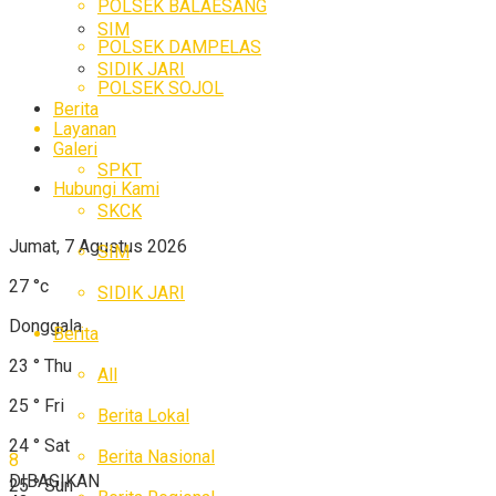
POLSEK BALAESANG
SIM
POLSEK DAMPELAS
SIDIK JARI
POLSEK SOJOL
Berita
Layanan
Galeri
SPKT
Hubungi Kami
SKCK
Jumat, 7 Agustus 2026
SIM
27
°c
SIDIK JARI
Donggala
Berita
23
°
Thu
All
25
°
Fri
Berita Lokal
24
°
Sat
Berita Nasional
8
DIBAGIKAN
25
°
Sun