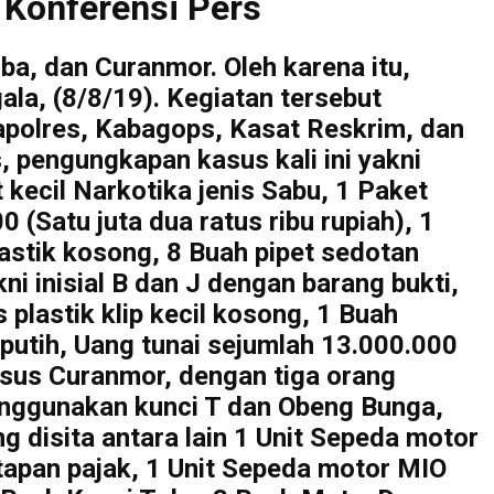
 Konferensi Pers
a, dan Curanmor. Oleh karena itu,
la, (8/8/19). Kegiatan tersebut
apolres, Kabagops, Kasat Reskrim, dan
 pengungkapan kasus kali ini yakni
 kecil Narkotika jenis Sabu, 1 Paket
 (Satu juta dua ratus ribu rupiah), 1
lastik kosong, 8 Buah pipet sedotan
i inisial B dan J dengan barang bukti,
 plastik klip kecil kosong, 1 Buah
utih, Uang tunai sejumlah 13.000.000
asus Curanmor, dengan tiga orang
menggunakan kunci T dan Obeng Bunga,
g disita antara lain 1 Unit Sepeda motor
tapan pajak, 1 Unit Sepeda motor MIO