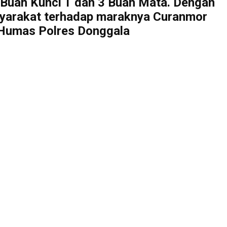
1 Buah Kunci T dan 3 Buah Mata. Dengan
asyarakat terhadap maraknya Curanmor
 Humas Polres Donggala