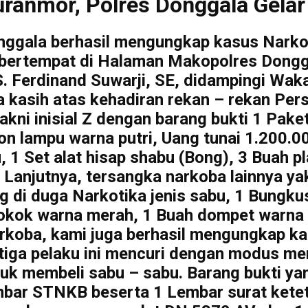
anmor, Polres Donggala Gelar
nggala berhasil mengungkap kasus Narkob
 bertempat di Halaman Makopolres Dongga
. Ferdinand Suwarji, SE, didampingi Wak
kasih atas kehadiran rekan – rekan Pers,
ni inisial Z dengan barang bukti 1 Paket
n lampu warna putri, Uang tunai 1.200.000
 1 Set alat hisap shabu (Bong), 3 Buah p
Lanjutnya, tersangka narkoba lainnya yakn
ng di duga Narkotika jenis sabu, 1 Bungkus
okok warna merah, 1 Buah dompet warna p
Narkoba, kami juga berhasil mengungkap k
 Ketiga pelaku ini mencuri dengan modus 
tuk membeli sabu – sabu. Barang bukti yan
mbar STNKB beserta 1 Lembar surat kete