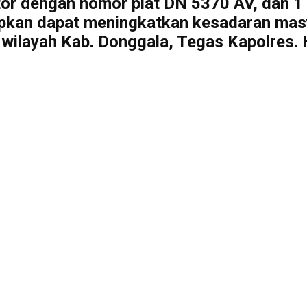
otor dengan nomor plat DN 5370 AV, dan 
arapkan dapat meningkatkan kesadaran m
 wilayah Kab. Donggala, Tegas Kapolres.