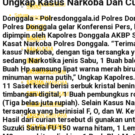
Ungkap Kasus Narkoba Dan Cur
Arti Lambang Polri
SIWAS
Satuan
Donggala - Polresdonggala.id Polres Do
SIPROPAM
Polres Donggala gelar Konferensi Pers,
BAG OPS
SITIPOL
dipimpin oleh Kapolres Donggala AKBP S
BAG REN
SIKEU
Kasat Narkoba Polres Donggala. “Terima 
BAG SUMDA
SIUM
kasus Narkoba, dengan tiga tersangka yak
sedang Narkotika jenis Sabu, 1 Buah balo
SIWAS
SPKT
Buah Hp samsung lipat warna merah biru,
SIPROPAM
SATUAN RESKRIM
minuman warna putih,” Ungkap Kapolres. 
SITIPOL
SATUAN NARKOBA
11 Saset kecil berisi serbuk kristal beni
timbangan digital, 1 Buah pembungkus r
SIKEU
SATUAN INTELKAM
(Tiga belas juta rupiah). Selain Kasus 
SATUAN BINMAS
SIUM
tersangka yang berinisial F, O, dan W.
SATUAN SABHARA
SPKT
Hasil dari curian tersebut di gunakan un
SATUAN LANTAS
SATUAN RESKRIM
Suzuki Satria FU 150 warna hitam, 1 Le