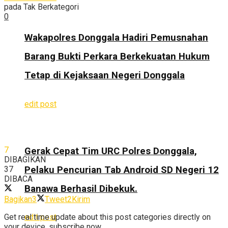
pada
Tak Berkategori
0
Wakapolres Donggala Hadiri Pemusnahan
Barang Bukti Perkara Berkekuatan Hukum
Tetap di Kejaksaan Negeri Donggala
edit post
7
Gerak Cepat Tim URC Polres Donggala,
DIBAGIKAN
Pelaku Pencurian Tab Android SD Negeri 12
37
DIBACA
Banawa Berhasil Dibekuk.
Bagikan
3
Tweet
2
Kirim
Get real time update about this post categories directly on
edit post
your device, subscribe now.