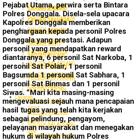
Pejabat Utama, perwira serta Bintara
POLSEK BANAWA
SATUAN BINMAS
Polres Donggala. Disela-sela upacara
POLSEK RIO PAKAVA
SATUAN SABHARA
Kapolres Donggala memberikan
POLSEK LABUAN
penghargaan kepada personil Polres
SATUAN LANTAS
Donggala yang prestasi. Adapun
POLSEK SINDUE
SATUAN TAHTI
personil yang mendapatkan reward
POLSEK SIRENJA
SATUAN POLAIR
diantaranya, 6 personil Sat Narkoba, 1
POLSEK BALAESANG
personil Sat Polair, 1 personil
POLSEK BANAWA
Bagsumda 1 personil Sat Sabhara, 1
POLSEK DAMPELAS
POLSEK RIO PAKAVA
personil Sat Binmas dan 1 personil
POLSEK SOJOL
POLSEK LABUAN
Siwas. “Mari kita masing-masing
Layanan
mengevaluasi sejauh mana pencapaian
POLSEK SINDUE
SPKT
hasil tugas yang telah kita kerjakan
POLSEK SIRENJA
sebagai pelindung, pengayom,
SKCK
POLSEK BALAESANG
pelayanan masyarakat dan menegakan
SIM
hukum di wilayah hukum Polres
POLSEK DAMPELAS