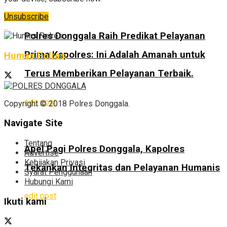
Unsubscribe
Polres Donggala Raih Predikat Pelayanan
Prima Kapolres: Ini Adalah Amanah untuk
Humas Polres
Terus Memberikan Pelayanan Terbaik.
edit post
Copyright © 2018 Polres Donggala.
Navigate Site
Tentang
Apel Pagi Polres Donggala, Kapolres
Advertise
Kebijakan Privasi
Tekankan Integritas dan Pelayanan Humanis
Syarat Penggunaan
Hubungi Kami
edit post
Ikuti kami