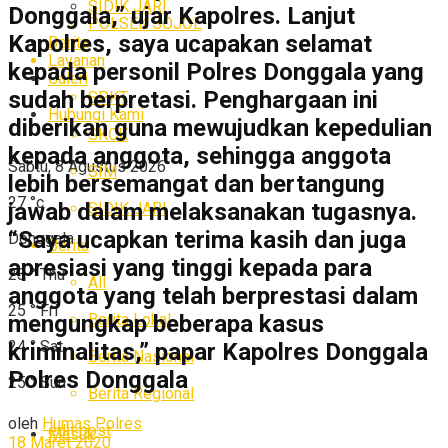
SIDIK JARI
Donggala,” ujar Kapolres. Lanjut
POLSEK SOJOL
Kapolres, saya ucapakan selamat
Berita
Layanan
kepada personil Polres Donggala yang
Galeri
sudah berpretasi. Penghargaan ini
SPKT
Hubungi Kami
diberikan guna mewujudkan kepedulian
SKCK
kepada anggota, sehingga anggota
Sabtu, 8 Agustus 2026
SIM
lebih bersemangat dan bertangung
27
°c
jawab dalam melaksanakan tugasnya.
SIDIK JARI
“Saya ucapkan terima kasih dan juga
Donggala
Berita
apresiasi yang tinggi kepada para
23
°
Thu
All
anggota yang telah berprestasi dalam
25
°
Fri
Berita Lokal
mengungkap beberapa kasus
24
°
Sat
kriminalitas,” papar Kapolres Donggala
Berita Nasional
Polres Donggala
25
°
Sun
Berita Regional
oleh
Humas Polres
edit post
Masuk
18 Maret 2020