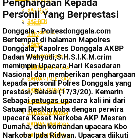
Penghargaan Kepada
SIPROPAM
BAG OPS
Personil Yang Berprestasi
SITIPOL
BAG REN
SIKEU
Donggala - Polresdonggala.com
BAG SUMDA
SIUM
Bertempat di halaman Mapolres
SIWAS
SPKT
Donggala, Kapolres Donggala AKBP
SIPROPAM
Dadan Wahyudi,S.H.S.I.K.M.crim
SATUAN RESKRIM
memimpin Upacara Hari Kesadaran
SITIPOL
SATUAN NARKOBA
Nasional dan memberikan penghargaan
SIKEU
SATUAN INTELKAM
kepada personil Polres Donggala yang
SATUAN BINMAS
SIUM
prestasi, Selasa (17/3/20). Kemarin
Sebagai petugas upacara kali ini dari
SATUAN SABHARA
SPKT
Satuan ResNarkoba dengan perwira
SATUAN LANTAS
SATUAN RESKRIM
upacara Kasat Narkoba AKP Masran
SATUAN TAHTI
SATUAN NARKOBA
Dumaha, dan komandan upacara Kbo
Narkoba Ipda Ridwan. Upacara diikuti
SATUAN POLAIR
SATUAN INTELKAM