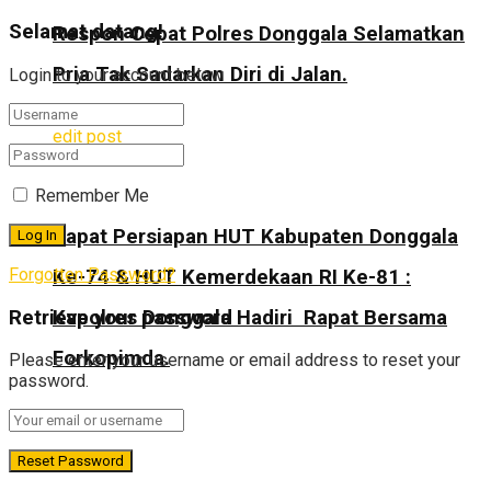
Selamat datang!
Respon Cepat Polres Donggala Selamatkan
Pria Tak Sadarkan Diri di Jalan.
Login to your account below
edit post
Remember Me
Rapat Persiapan HUT Kabupaten Donggala
Forgotten Password?
Ke-74 & HUT Kemerdekaan RI Ke-81 :
Retrieve your password
Kapolres Donggala Hadiri Rapat Bersama
Forkopimda.
Please enter your username or email address to reset your
password.
edit post