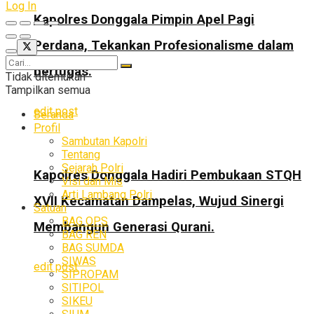
Log In
Kapolres Donggala Pimpin Apel Pagi
Perdana, Tekankan Profesionalisme dalam
bertugas.
Tidak ditemukan
Tampilkan semua
edit post
Beranda
Profil
Sambutan Kapolri
Tentang
Sejarah Polri
Kapolres Donggala Hadiri Pembukaan STQH
Visi dan Mis
Arti Lambang Polri
XVII Kecamatan Dampelas, Wujud Sinergi
Satuan
BAG OPS
Membangun Generasi Qurani.
BAG REN
BAG SUMDA
SIWAS
edit post
SIPROPAM
SITIPOL
SIKEU