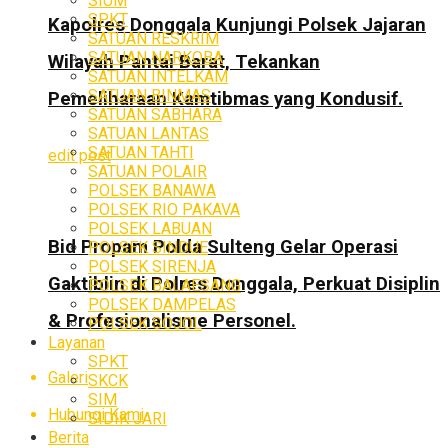
SIUM
SPKT
Kapolres Donggala Kunjungi Polsek Jajaran
SATUAN RESKRIM
SATUAN NARKOBA
Wilayah Pantai Barat, Tekankan
SATUAN INTELKAM
SATUAN BINMAS
Pemeliharaan Kamtibmas yang Kondusif.
SATUAN SABHARA
SATUAN LANTAS
SATUAN TAHTI
edit post
SATUAN POLAIR
POLSEK BANAWA
POLSEK RIO PAKAVA
POLSEK LABUAN
Bid Propam Polda Sulteng Gelar Operasi
POLSEK SINDUE
POLSEK SIRENJA
Gaktiblin di Polres Donggala, Perkuat Disiplin
POLSEK BALAESANG
POLSEK DAMPELAS
& Profesionalisme Personel.
POLSEK SOJOL
Layanan
SPKT
Galeri
SKCK
SIM
Hubungi Kami
SIDIK JARI
Berita