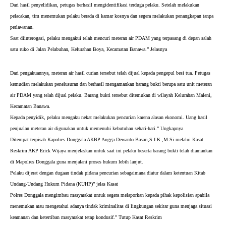
Dari hasil penyelidikan, petugas berhasil mengidentifikasi terduga pelaku. Setelah melakukan 
pelacakan, tim menemukan pelaku berada di kamar kosnya dan segera melakukan penangkapan tanpa 
perlawanan.
Saat diinterogasi, pelaku mengakui telah mencuri meteran air PDAM yang terpasang di depan salah 
satu ruko di Jalan Pelabuhan, Kelurahan Boya, Kecamatan Banawa.” Jelasnya
Dari pengakuannya, meteran air hasil curian tersebut telah dijual kepada pengepul besi tua. 
Petugas 
kemudian melakukan penelusuran dan berhasil mengamankan barang bukti berupa satu unit meteran 
air PDAM yang telah dijual pelaku. Barang bukti tersebut ditemukan di wilayah Kelurahan Maleni, 
Kecamatan Banawa.
Kepada penyidik, pelaku mengaku nekat melakukan pencurian karena alasan ekonomi. Uang hasil 
penjualan meteran air digunakan untuk memenuhi kebutuhan sehari-hari.” Ungkapnya 
Ditempat terpisah Kapolres Donggala AKBP Angga Dewanto Basari,S.I.K.,M.Si melalui Kasat 
Reskrim AKP Erick Wijaya menjelaskan untuk saat ini pelaku beserta barang bukti telah diamankan 
di Mapolres Donggala guna menjalani proses hukum lebih lanjut. 
Pelaku dijerat dengan dugaan tindak pidana pencurian sebagaimana diatur dalam ketentuan Kitab 
Undang-Undang Hukum Pidana (KUHP)” jelas Kasat 
Polres Donggala mengimbau masyarakat untuk segera melaporkan kepada pihak kepolisian apabila 
menemukan atau mengetahui adanya tindak kriminalitas di lingkungan sekitar guna menjaga situasi 
keamanan dan ketertiban masyarakat tetap kondusif.” Tutup Kasat Reskrim 