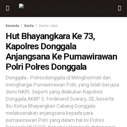
Beranda
Berita
Berita Lokal
Hut Bhayangkara Ke 73,
Kapolres Donggala
Anjangsana Ke Purnawirawan
Polri Polres Donggala
Donggala - Polresdonggala.id Menghormati dan
menghargai Purnawirawan Polri, yang telah berjasa
demi NKRI. Seperti yang dilakukan Kapolres
Donggala AKBP S. Ferdinand Suwarji, SE, beserta
Ibu Ketua Bhayangkari Cabang Donggala
melaksanakan anjangsana kepada para
purnawirawan Polri yang dalam hal ini Polres