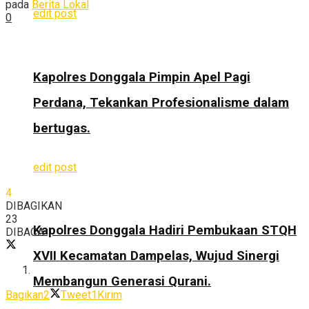
pada
Berita Lokal
edit post
0
Kapolres Donggala Pimpin Apel Pagi
Perdana, Tekankan Profesionalisme dalam
bertugas.
edit post
4
DIBAGIKAN
23
Kapolres Donggala Hadiri Pembukaan STQH
DIBACA
XVII Kecamatan Dampelas, Wujud Sinergi
Membangun Generasi Qurani.
Bagikan
2
Tweet
1
Kirim