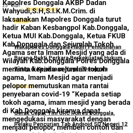
Kapolres Donggala AKBP Dadan
25
°
Sun
Berita Regional
Wahyudi,S.H,S.I.K.M.Crim. di
laksanakan Mapolres Donggala turut
edit post
Masuk
hadir Kaban Kesbangpol Kab.Donggala,
Ketua MUI Kab.Donggala, Ketua FKUB
Kab.Donggala dan Sejumlah Tokoh
Wakapolres Donggala Hadiri Pemusnahan
Agama serta Imam Mesjid yang ada di
Barang Bukti Perkara Berkekuatan Hukum
Wilayah Kab.Donggala Polres Donggala
meminta kepada sejumlah tokoh
Tetap di Kejaksaan Negeri Donggala
agama, Imam Mesjid agar menjadi
pelopor memutuskan mata rantai
edit post
penyebaran covid-19 “Kepada setiap
tokoh agama, imam mesjid yang berada
di Kab.Donggala kiranya dapat
Gerak Cepat Tim URC Polres Donggala,
mengedukasi masyarakat dengan
Pelaku Pencurian Tab Android SD Negeri 12
menjadi pelopor, memberi contoh dan