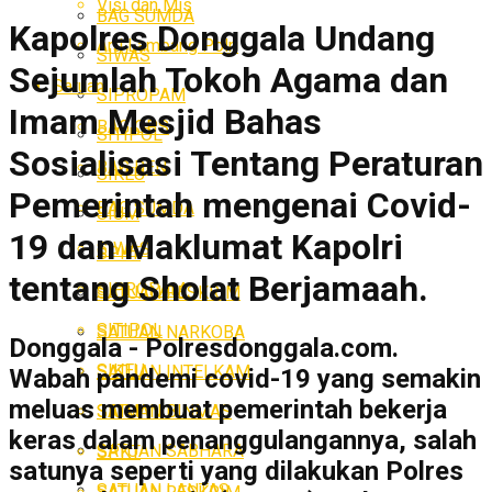
Visi dan Mis
BAG SUMDA
Kapolres Donggala Undang
Arti Lambang Polri
SIWAS
Sejumlah Tokoh Agama dan
Satuan
SIPROPAM
Imam Mesjid Bahas
BAG OPS
SITIPOL
Sosialisasi Tentang Peraturan
BAG REN
SIKEU
Pemerintah mengenai Covid-
BAG SUMDA
SIUM
19 dan Maklumat Kapolri
SIWAS
SPKT
tentang Sholat Berjamaah.
SIPROPAM
SATUAN RESKRIM
SITIPOL
SATUAN NARKOBA
Donggala - Polresdonggala.com.
SIKEU
SATUAN INTELKAM
Wabah pandemi covid-19 yang semakin
meluas membuat pemerintah bekerja
SATUAN BINMAS
SIUM
keras dalam penanggulangannya, salah
SATUAN SABHARA
SPKT
satunya seperti yang dilakukan Polres
SATUAN LANTAS