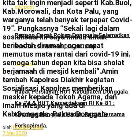
kita tak ingin menjadi seperti Kab.Buol,
edit post
Kab.Morowali, dan Kota Palu, yang
warganya telah banyak terpapar Covid-
19”. Pungkasnya “Sekali lagi dalam
Respon Cepat Polres Donggala Selamatkan
sosialisasi ini saya imbau untuk
beribadah dirumah, agar cepat
Pria Tak Sadarkan Diri di Jalan.
memutus mata rantai dari covid-19 ini.
semoga tahun depan kita bisa sholat
edit post
berjamaah di mesjid kembali”.Amin
tambah Kapolres Diakhir kegiatan
Sosialisasi Kapolres memberikan
Rapat Persiapan HUT Kabupaten Donggala
masker kepada Tokoh Agama, dan
Ke-74 & HUT Kemerdekaan RI Ke-81 :
Imam Mesjid yang ada di
Kab.Donggala. Polres Donggala
Kapolres Donggala Hadiri Rapat Bersama
Forkopimda.
oleh
Humas Polres
7 Mei 2020