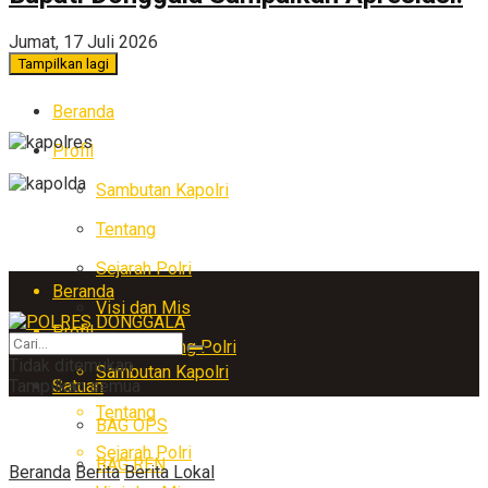
Jumat, 17 Juli 2026
Tampilkan lagi
Beranda
Profil
Sambutan Kapolri
Tentang
Sejarah Polri
Beranda
Visi dan Mis
Profil
Arti Lambang Polri
Tidak ditemukan
Sambutan Kapolri
Tampilkan semua
Satuan
Tentang
BAG OPS
Sejarah Polri
BAG REN
Beranda
Berita
Berita Lokal