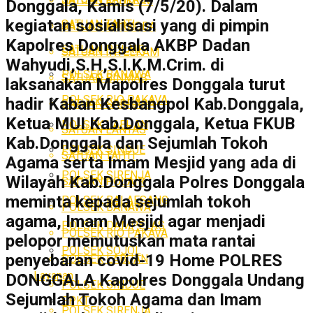
SATUAN RESKRIM
Donggala, Kamis (7/5/20). Dalam
kegiatan sosialisasi yang di pimpin
SATUAN TAHTI
SATUAN NARKOBA
Kapolres Donggala AKBP Dadan
SATUAN POLAIR
SATUAN INTELKAM
Wahyudi,S.H,S.I.K.M.Crim. di
POLSEK BANAWA
SATUAN BINMAS
laksanakan Mapolres Donggala turut
POLSEK RIO PAKAVA
hadir Kaban Kesbangpol Kab.Donggala,
SATUAN SABHARA
Ketua MUI Kab.Donggala, Ketua FKUB
POLSEK LABUAN
SATUAN LANTAS
Kab.Donggala dan Sejumlah Tokoh
POLSEK SINDUE
SATUAN TAHTI
Agama serta Imam Mesjid yang ada di
POLSEK SIRENJA
Wilayah Kab.Donggala Polres Donggala
SATUAN POLAIR
meminta kepada sejumlah tokoh
POLSEK BALAESANG
POLSEK BANAWA
agama, Imam Mesjid agar menjadi
POLSEK DAMPELAS
POLSEK RIO PAKAVA
pelopor memutuskan mata rantai
POLSEK SOJOL
penyebaran covid-19 Home POLRES
POLSEK LABUAN
Layanan
DONGGALA Kapolres Donggala Undang
POLSEK SINDUE
Sejumlah Tokoh Agama dan Imam
SPKT
POLSEK SIRENJA