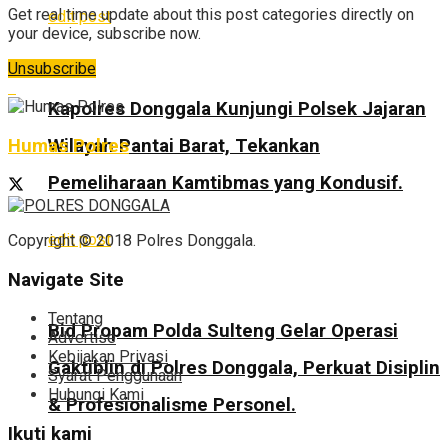
Get real time update about this post categories directly on
edit post
your device, subscribe now.
Unsubscribe
Kapolres Donggala Kunjungi Polsek Jajaran
Wilayah Pantai Barat, Tekankan
Humas Polres
Pemeliharaan Kamtibmas yang Kondusif.
edit post
Copyright © 2018 Polres Donggala.
Navigate Site
Tentang
Bid Propam Polda Sulteng Gelar Operasi
Advertise
Kebijakan Privasi
Gaktiblin di Polres Donggala, Perkuat Disiplin
Syarat Penggunaan
Hubungi Kami
& Profesionalisme Personel.
Ikuti kami