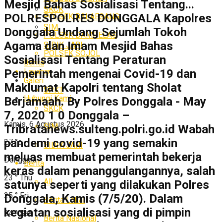
Mesjid Bahas Sosialisasi Tentang...
SKCK
POLRESPOLRES DONGGALA Kapolres
POLSEK BALAESANG
SIM
Donggala Undang Sejumlah Tokoh
POLSEK DAMPELAS
Agama dan Imam Mesjid Bahas
SIDIK JARI
POLSEK SOJOL
Sosialisasi Tentang Peraturan
Berita
Layanan
Pemerintah mengenai Covid-19 dan
Galeri
Maklumat Kapolri tentang Sholat
SPKT
Hubungi Kami
Berjamaah. By Polres Donggala - May
SKCK
7, 2020 1 0 Donggala –
Kamis, 6 Agustus 2026
SIM
Tribratanews.sulteng.polri.go.id Wabah
pandemi covid-19 yang semakin
27
°c
SIDIK JARI
meluas membuat pemerintah bekerja
Donggala
Berita
keras dalam penanggulangannya, salah
23
°
Thu
All
satunya seperti yang dilakukan Polres
25
°
Fri
Donggala, Kamis (7/5/20). Dalam
Berita Lokal
kegiatan sosialisasi yang di pimpin
24
°
Sat
Berita Nasional