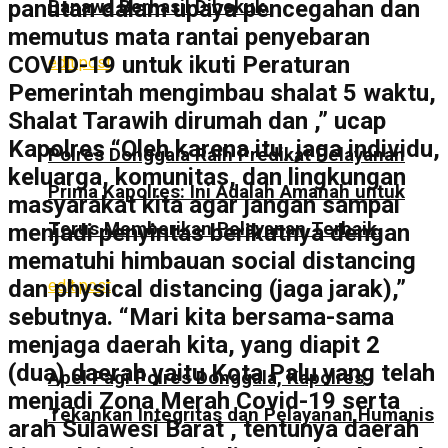
panutan dalam upaya pencegahan dan
Banawa Berhasil Dibekuk.
memutus mata rantai penyebaran
COVID-19 untuk ikuti Peraturan
edit post
Pemerintah mengimbau shalat 5 waktu,
Shalat Tarawih dirumah dan ,” ucap
Kapolres “Oleh karena itu, jaga individu,
Polres Donggala Raih Predikat Pelayanan
keluarga, komunitas, dan lingkungan
Prima Kapolres: Ini Adalah Amanah untuk
masyarakat kita agar jangan sampai
Terus Memberikan Pelayanan Terbaik.
menjadi penyintas berikutnya dengan
mematuhi himbauan social distancing
dan physical distancing (jaga jarak),”
edit post
sebutnya. “Mari kita bersama-sama
menjaga daerah kita, yang diapit 2
(dua) daerah yaitu Kota Palu yang telah
Apel Pagi Polres Donggala, Kapolres
menjadi Zona Merah Covid-19 serta
Tekankan Integritas dan Pelayanan Humanis
arah Sulawesi Barat , tentunya daerah