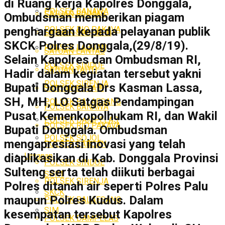
di Ruang kerja Kapolres Donggala,
POLSEK BANAWA
SATUAN BINMAS
Ombudsman memberikan piagam
POLSEK RIO PAKAVA
penghargaan kepada pelayanan publik
SATUAN SABHARA
SKCK Polres Donggala,(29/8/19).
POLSEK LABUAN
SATUAN LANTAS
Selain Kapolres dan Ombudsman RI,
POLSEK SINDUE
SATUAN TAHTI
Hadir dalam kegiatan tersebut yakni
POLSEK SIRENJA
Bupati Donggala Drs Kasman Lassa,
SATUAN POLAIR
SH, MH, LO Satgas Pendampingan
POLSEK BALAESANG
POLSEK BANAWA
Pusat Kemenkopolhukam RI, dan Wakil
POLSEK DAMPELAS
POLSEK RIO PAKAVA
Bupati Donggala. Ombudsman
POLSEK SOJOL
mengapresiasi inovasi yang telah
POLSEK LABUAN
Layanan
diaplikasikan di Kab. Donggala Provinsi
POLSEK SINDUE
Sulteng serta telah diikuti berbagai
SPKT
POLSEK SIRENJA
Polres ditanah air seperti Polres Palu
SKCK
maupun Polres Kudus. Dalam
POLSEK BALAESANG
SIM
kesempatan tersebut Kapolres
POLSEK DAMPELAS