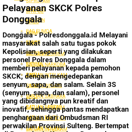
SIPROPAM
Pelayanan SKCK Polres
BAG OPS
SITIPOL
Donggala
BAG REN
SIKEU
BAG SUMDA
SIUM
Donggala - Polresdonggala.id Melayani
SIWAS
masyarakat salah satu tugas pokok
SPKT
Kepolisian, seperti yang dilakukan
SIPROPAM
SATUAN RESKRIM
personel Polres Donggala dalam
SITIPOL
SATUAN NARKOBA
memberi pelayanan kepada pemohon
SIKEU
SATUAN INTELKAM
SKCK, dengan mengedepankan
senyum, sapa, dan salam. Selain 3S
SATUAN BINMAS
SIUM
(senyum, sapa, dan salam), personel
SATUAN SABHARA
SPKT
yang dibidangnya pun kreatif dan
SATUAN LANTAS
SATUAN RESKRIM
inovatif, sehingga pantas mendapatkan
penghargaan dari Ombudsman RI
SATUAN TAHTI
SATUAN NARKOBA
perwakilan Provinsi Sulteng. Bertempat
SATUAN POLAIR
SATUAN INTELKAM