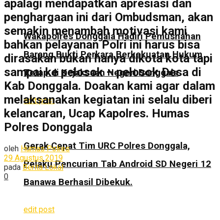
apalagi mendapatkan apresiasi dan
penghargaan ini dari Ombudsman, akan
semakin menambah motivasi kami
Wakapolres Donggala Hadiri Pemusnahan
bahkan pelayanan Polri ini harus bisa
Barang Bukti Perkara Berkekuatan Hukum
dirasakan bukan hanya dikota kota tapi
sampai ke pelosok – pelosok Desa di
Tetap di Kejaksaan Negeri Donggala
Kab Donggala. Doakan kami agar dalam
melaksanakan kegiatan ini selalu diberi
edit post
kelancaran, Ucap Kapolres. Humas
Polres Donggala
Gerak Cepat Tim URC Polres Donggala,
oleh
Humas Polres
29 Agustus 2019
Pelaku Pencurian Tab Android SD Negeri 12
pada
Berita Lokal
0
Banawa Berhasil Dibekuk.
edit post