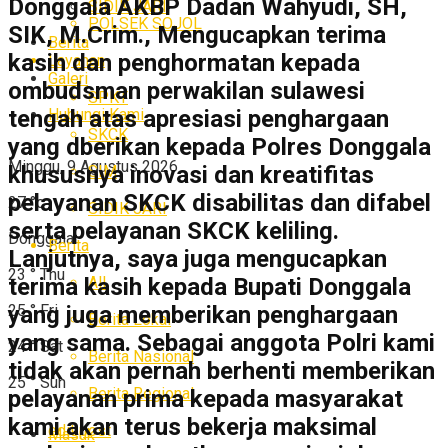
Donggala AKBP Dadan Wahyudi, SH,
SIDIK JARI
POLSEK SOJOL
SIK, M.Crim., Mengucapkan terima
Berita
kasih dan penghormatan kepada
Layanan
Galeri
ombudsman perwakilan sulawesi
SPKT
Hubungi Kami
tengah atas apresiasi penghargaan
SKCK
yang dberikan kepada Polres Donggala
Minggu, 9 Agustus 2026
khususnya inovasi dan kreatifitas
SIM
pelayanan SKCK disabilitas dan difabel
27
°c
SIDIK JARI
serta pelayanan SKCK keliling.
Donggala
Berita
Lanjutnya, saya juga mengucapkan
23
°
Thu
All
terima kasih kepada Bupati Donggala
25
°
Fri
yang juga memberikan penghargaan
Berita Lokal
yang sama. Sebagai anggota Polri kami
24
°
Sat
Berita Nasional
tidak akan pernah berhenti memberikan
25
°
Sun
Berita Regional
pelayanan prima kepada masyarakat
kami akan terus bekerja maksimal
edit post
Masuk