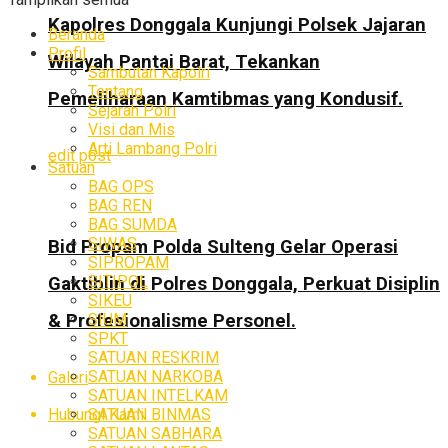
Kapolres Donggala Kunjungi Polsek Jajaran
Beranda
Profil
Wilayah Pantai Barat, Tekankan
Sambutan Kapolri
Tentang
Pemeliharaan Kamtibmas yang Kondusif.
Sejarah Polri
Visi dan Mis
Arti Lambang Polri
edit post
Satuan
BAG OPS
BAG REN
BAG SUMDA
SIWAS
Bid Propam Polda Sulteng Gelar Operasi
SIPROPAM
SITIPOL
Gaktiblin di Polres Donggala, Perkuat Disiplin
SIKEU
SIUM
& Profesionalisme Personel.
SPKT
SATUAN RESKRIM
SATUAN NARKOBA
Galeri
SATUAN INTELKAM
SATUAN BINMAS
Hubungi Kami
SATUAN SABHARA