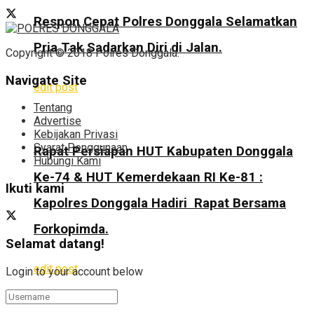
Respon Cepat Polres Donggala Selamatkan
Pria Tak Sadarkan Diri di Jalan.
Copyright © 2018 Polres Donggala.
Navigate Site
edit post
Tentang
Advertise
Kebijakan Privasi
Syarat Penggunaan
Rapat Persiapan HUT Kabupaten Donggala
Hubungi Kami
Ke-74 & HUT Kemerdekaan RI Ke-81 :
Ikuti kami
Kapolres Donggala Hadiri Rapat Bersama
Forkopimda.
Selamat datang!
edit post
Login to your account below