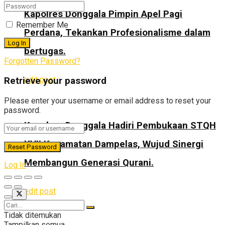
Kapolres Donggala Pimpin Apel Pagi
Remember Me
Perdana, Tekankan Profesionalisme dalam
bertugas.
Forgotten Password?
edit post
Retrieve your password
Please enter your username or email address to reset your
password.
Kapolres Donggala Hadiri Pembukaan STQH
XVII Kecamatan Dampelas, Wujud Sinergi
Membangun Generasi Qurani.
Log In
edit post
Tidak ditemukan
Tampilkan semua