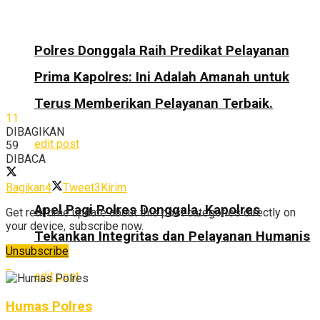
Polres Donggala Raih Predikat Pelayanan
Prima Kapolres: Ini Adalah Amanah untuk
Terus Memberikan Pelayanan Terbaik.
11
DIBAGIKAN
edit post
59
DIBACA
Bagikan
4
Tweet
3
Kirim
Apel Pagi Polres Donggala, Kapolres
Get real time update about this post categories directly on
your device, subscribe now.
Tekankan Integritas dan Pelayanan Humanis
Unsubscribe
edit post
Humas Polres