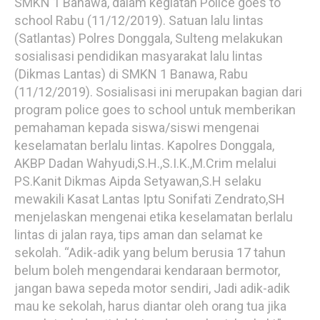
SMKN 1 Banawa, dalam kegiatan Police goes to
school Rabu (11/12/2019). Satuan lalu lintas
(Satlantas) Polres Donggala, Sulteng melakukan
sosialisasi pendidikan masyarakat lalu lintas
(Dikmas Lantas) di SMKN 1 Banawa, Rabu
(11/12/2019). Sosialisasi ini merupakan bagian dari
program police goes to school untuk memberikan
pemahaman kepada siswa/siswi mengenai
keselamatan berlalu lintas. Kapolres Donggala,
AKBP Dadan Wahyudi,S.H.,S.I.K.,M.Crim melalui
PS.Kanit Dikmas Aipda Setyawan,S.H selaku
mewakili Kasat Lantas Iptu Sonifati Zendrato,SH
menjelaskan mengenai etika keselamatan berlalu
lintas di jalan raya, tips aman dan selamat ke
sekolah. “Adik-adik yang belum berusia 17 tahun
belum boleh mengendarai kendaraan bermotor,
jangan bawa sepeda motor sendiri, Jadi adik-adik
mau ke sekolah, harus diantar oleh orang tua jika