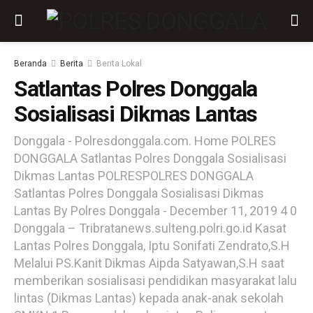
Beranda
Berita
Berita Lokal
Satlantas Polres Donggala
Sosialisasi Dikmas Lantas
Donggala - Polresdonggala.com. Home POLRES
DONGGALA Satlantas Polres Donggala Sosialisasi
Dikmas Lantas POLRESPOLRES DONGGALA
Satlantas Polres Donggala Sosialisasi Dikmas
Lantas By Polres Donggala - December 11, 2019 4 0
Donggala – Tribratanews.sulteng.polri.go.id Kasat
Lantas Polres Donggala, Iptu Sonifati Zendrato,S.H
Melalui PS.Kanit Dikmas Aipda Satyawan,S.H saat
memberikan sosialisasi pendidikan masyarakat lalu
lintas (Dikmas Lantas) kepada anak-anak sekolah