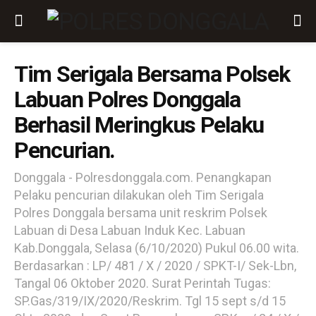
Tim Serigala Bersama Polsek
Labuan Polres Donggala
Berhasil Meringkus Pelaku
Pencurian.
Donggala - Polresdonggala.com. Penangkapan
Pelaku pencurian dilakukan oleh Tim Serigala
Polres Donggala bersama unit reskrim Polsek
Labuan di Desa Labuan Induk Kec. Labuan
Kab.Donggala, Selasa (6/10/2020) Pukul 06.00 wita.
Berdasarkan : LP/ 481 / X / 2020 / SPKT-I/ Sek-Lbn,
Tangal 06 Oktober 2020. Surat Perintah Tugas:
SP.Gas/319/IX/2020/Reskrim. Tgl 15 sept s/d 15