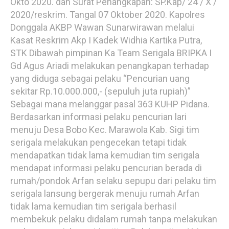
Okto 2020. dan Surat Penangkapan: SP.Kap/ 24 / X /
2020/reskrim. Tangal 07 Oktober 2020. Kapolres
Donggala AKBP Wawan Sunarwirawan melalui
Kasat Reskrim Akp I Kadek Widhia Kartika Putra,
STK Dibawah pimpinan Ka Team Serigala BRIPKA I
Gd Agus Ariadi melakukan penangkapan terhadap
yang diduga sebagai pelaku “Pencurian uang
sekitar Rp.10.000.000,- (sepuluh juta rupiah)”
Sebagai mana melanggar pasal 363 KUHP Pidana.
Berdasarkan informasi pelaku pencurian lari
menuju Desa Bobo Kec. Marawola Kab. Sigi tim
serigala melakukan pengecekan tetapi tidak
mendapatkan tidak lama kemudian tim serigala
mendapat informasi pelaku pencurian berada di
rumah/pondok Arfan selaku sepupu dari pelaku tim
serigala lansung bergerak menuju rumah Arfan
tidak lama kemudian tim serigala berhasil
membekuk pelaku didalam rumah tanpa melakukan