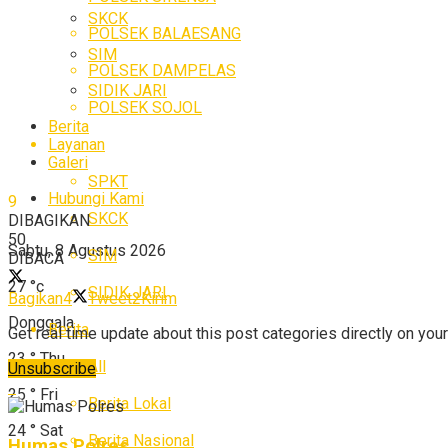
SKCK
POLSEK BALAESANG
SIM
POLSEK DAMPELAS
SIDIK JARI
POLSEK SOJOL
Berita
Layanan
Galeri
SPKT
Hubungi Kami
9
SKCK
DIBAGIKAN
50
Sabtu, 8 Agustus 2026
SIM
DIBACA
27
°c
SIDIK JARI
Bagikan
4
Tweet
2
Kirim
Donggala
Berita
Get real time update about this post categories directly on you
23
°
Thu
All
Unsubscribe
25
°
Fri
Berita Lokal
24
°
Sat
Berita Nasional
Humas Polres