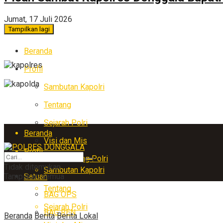
Jumat, 17 Juli 2026
Tampilkan lagi
Beranda
Profil
Sambutan Kapolri
Tentang
Sejarah Polri
Beranda
Visi dan Mis
Profil
Arti Lambang Polri
Tidak ditemukan
Sambutan Kapolri
Tampilkan semua
Satuan
Tentang
BAG OPS
Sejarah Polri
BAG REN
Beranda
Berita
Berita Lokal