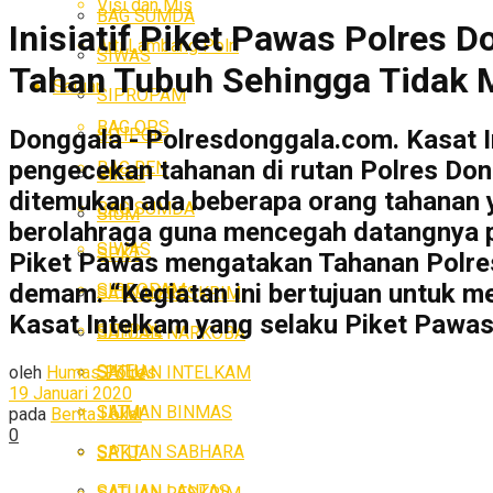
Visi dan Mis
BAG SUMDA
Inisiatif Piket Pawas Polres
Arti Lambang Polri
SIWAS
Tahan Tubuh Sehingga Tidak 
Satuan
SIPROPAM
BAG OPS
SITIPOL
Donggala - Polresdonggala.com. Kasat I
pengecekan tahanan di rutan Polres Dong
BAG REN
SIKEU
ditemukan ada beberapa orang tahanan y
BAG SUMDA
SIUM
berolahraga guna mencegah datangnya p
SIWAS
SPKT
Piket Pawas mengatakan Tahanan Polres 
demam. “Kegiatan ini bertujuan untuk m
SIPROPAM
SATUAN RESKRIM
Kasat Intelkam yang selaku Piket Pawas
SITIPOL
SATUAN NARKOBA
SIKEU
SATUAN INTELKAM
oleh
Humas Polres
19 Januari 2020
SATUAN BINMAS
SIUM
pada
Berita Lokal
0
SATUAN SABHARA
SPKT
SATUAN LANTAS